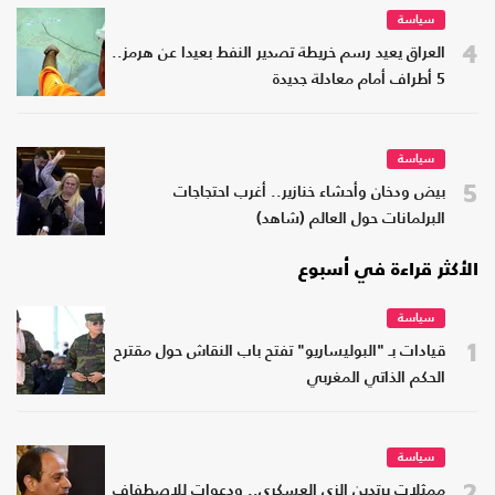
سياسة
4
العراق يعيد رسم خريطة تصدير النفط بعيدا عن هرمز..
5 أطراف أمام معادلة جديدة
سياسة
5
بيض ودخان وأحشاء خنازير.. أغرب احتجاجات
البرلمانات حول العالم (شاهد)
الأكثر قراءة في أسبوع
سياسة
1
قيادات بـ "البوليساريو" تفتح باب النقاش حول مقترح
الحكم الذاتي المغربي
سياسة
2
ممثلات يرتدين الزي العسكري.. ودعوات للاصطفاف