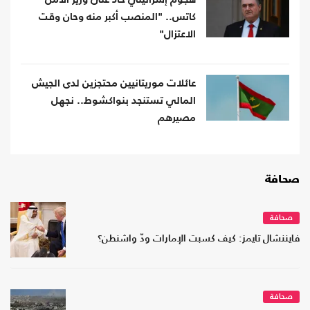
كاتس.. "المنصب أكبر منه وحان وقت
الاعتزال"
عائلات موريتانيين محتجزين لدى الجيش
المالي تستنجد بنواكشوط.. نجهل
مصيرهم
صحافة
صحافة
فايننشال تايمز: كيف كسبت الإمارات ودّ واشنطن؟
صحافة