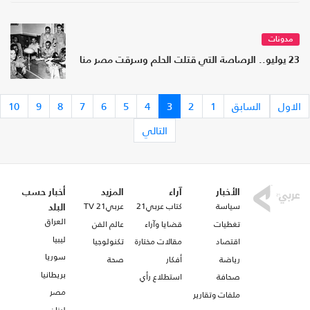
مدونات
23 يوليو.. الرصاصة التي قتلت الحلم وسرقت مصر منا
الاول
السابق
1
2
3
4
5
6
7
8
9
10
التالي
الأخبار
آراء
المزيد
أخبار حسب
سياسة
كتاب عربي21
عربي21 TV
البلد
العراق
تغطيات
قضايا وآراء
عالم الفن
ليبيا
اقتصاد
مقالات مختارة
تكنولوجيا
سوريا
رياضة
أفكار
صحة
بريطانيا
صحافة
استطلاع رأي
مصر
ملفات وتقارير
لبنان