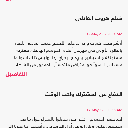
فيلم هروب العادلي
18-May-17
- 06:36 AM
أرشح فيلم هروب وزير الداخلية الأسبق حبيب العادلى للفوز
بالجائزة الأولى في مهرجان أفلام الموسم الهابطة. ففكرته
مستهلكة والسيناريو رديء والإخراج أردأ. وليس ذلك أسوأ ما
فيه، لأن الأسوأ هو افتراض منتجيه أن الجمهور من البلاهة
والغباء بحيث يمكن أن يتقبله ويرى فيه صدقا من أي نوع.
التفاصيل
الدفاع عن المشترك واجب الوقت
17-May-17
- 05:18 AM
لقد خسر المصريون كثيرا حين شغلوا بالصراع حول ما هم
مختلفون عليه. وكان الوطن أول الخاسرين. وأحسب أننا صرنا الآن