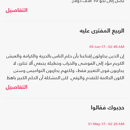
تصل إلى نحو 10 آلاف دولار.
التفاصيل
الربيع المفترى عليه
05-Jun-17
- 02:49 AM
إن الذين يحاولون إقناعنا بأن حلم الناس بالحرية والكرامة والعيش
الكريم مؤد إلى الفوضى والخراب وخطيئة ينبغي ألا تتكرر، لا
يحاربون قوى التغيير فقط، ولكنهم يحاربون النواميس وسنن
الكون الحاكمة للتقدم والرقي. لكن المشكلة أن الحلم الكبير باهظ
التكلفة، في حين أن مجتمعاتنا أضعفت وأنهكت.
التفاصيل
حجبوك فقالوا
31-May-17
- 02:20 AM