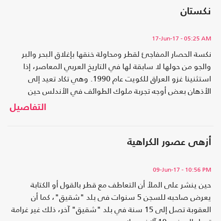
نكستان
17-Jun-17
- 05:25 AM
نكسة الحصار المفاجئ لقطر ومحاولة خنقها بإغلاق البحر والبر
والجو من حولها لا سابقة لها في التاريخ العربي المعاصر، إذا
استثنينا غزو العراق للكويت عام 1990. وهي تكاد تعيد إلى
الأذهان بعض أوجه تجربة ملوك الطوائف في الأندلس حين
تنافس الأمراء على الزعامة والغنائم وانتهى الأمر بهزيمتهم
التفاصيل
جميعا.
أزهى عصور الكراهية
09-Jun-17
- 10:56 PM
حين ينشر على الملأ أن التعاطف مع قطر بالقول أو الكتابة
يعرض صاحبه للسجن 5 سنوات فى بلد "شقيق"، كما أن
العقوبة تصل إلى 15 سنة في بلد "شقيق" آخر، ذلك غير غرامة