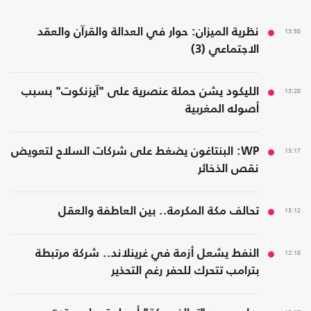
13:58
نظرية الميزان: حوار في العدالة والقرآن والعقد
الاجتماعي (3)
13:28
الليكود يشن حملة عنصرية على "آيزنكوت" بسبب
أصوله المغربية
13:17
WP: البنتاغون يضغط على شركات السلاح لتعويض
نقص الذخائر
13:12
تحالف مكة المكرمة.. بين العاطفة والعقل
12:18
النفط يشعل أزمة في غرينلاند.. شركة مرتبطة
بترامب تتحرك للحفر رغم التحذير