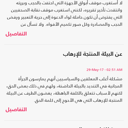
لا أستغرب موقف أبواق الأجهزة التي احتفت بالحجب وبررته
وانتقدت تأخير تقريره، لكنني استغرب موقف نقابة الصحفيين
التي يفترض أن تكون حاملة لواء الدعوة إلى حرية التعبير ورفض
الحجب والمصادرة وكل صور تكميم الأفواه. ولا تسأل عن
العناصر «الليبرالية» واليسارية التي نسيت قيمها ومبادئها
التفاصيل
وانضمت إلى مواكب التصفيق.
عن البيئة المنتجة للإرهاب
29-May-17
- 02:51 AM
مشكلة أغلب المعلقين والسياسيين أنهم يمارسون الجرأة
المجانية في التنديد بالبيئة الحاضنة، ولهم في ذلك بعض الحق،
لكنهم لأسباب تتعلق بالكلفة الباهظة، يغضون الطرف عن البيئة
المنتجة للإرهاب التي هي الأحوج إلى كلمة الحق.
التفاصيل