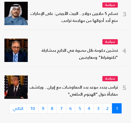
سياسة
3
تسلم 5 ملايين دولار.. البيت الأبيض: على الإمارات
منع أحد أدواتها من مهاجمة ترامب
سياسة
4
تدشين حكومة ظل مصرية في الخارج بمشاركة
"تكنوقراط" ومعارضين
سياسة
5
ترامب يحدد موعد بدء المفاوضات مع إيران.. ويكشف
مفاجأة حول "الهجوم الملغي"
1
2
3
4
5
6
7
8
9
10
التالي