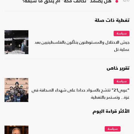
12:17
هل يصمد "تحالف مكة" أم يلحق ما سبقه؟
تغطية ذات صلة
سياسة
جيش الاحتلال والمستوطنون ينكّلون بالفلسطينيين بعد
عملية تل
تقرير خاص
سياسة
"عربي21" تتشح بالسواد حدادا على شهداء الصحافة في
غزة.. وتستمر بالتغطية
الأكثر قراءة اليوم
سياسة