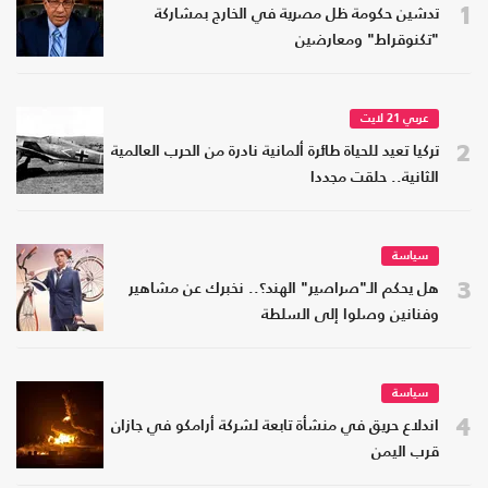
1
تدشين حكومة ظل مصرية في الخارج بمشاركة
"تكنوقراط" ومعارضين
عربي 21 لايت
2
تركيا تعيد للحياة طائرة ألمانية نادرة من الحرب العالمية
الثانية.. حلقت مجددا
سياسة
3
هل يحكم الـ"صراصير" الهند؟.. نخبرك عن مشاهير
وفنانين وصلوا إلى السلطة
سياسة
4
اندلاع حريق في منشأة تابعة لشركة أرامكو في جازان
قرب اليمن