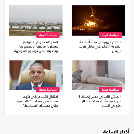
سياسة عربية
سياسة عربية
اندلاع حريق في منشأة تابعة
استهداف حوثي لمواقع
لشركة أرامكو في جازان قرب
عسكرية مرتبطة بالسعودية
اليمن
وتحذيرات من توسيع المواجهة
سياسة عربية
سياسة عربية
الجيش اللبناني يعلن إصابة 3
اعتقال نائب عراقي بتهم
من جنوده أثناء تفكيك ذخائر
فساد في بغداد.. "ثالث مرة
جنوبي البلاد
خلال مسيرته السياسية"
أخبار الساعة