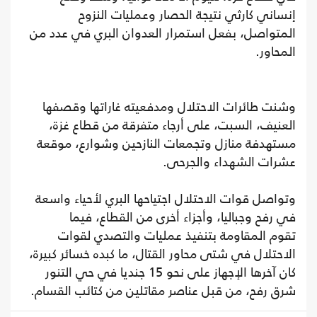
إنساني كارثي نتيجة الحصار وعمليات النزوح
المتواصل، بفعل استمرار العدوان البري في عدد من
المحاور.
وشنت طائرات الاحتلال ومدفعيته غاراتها وقصفها
العنيف، السبت، على أرجاء متفرقة من قطاع غزة،
مستهدفة منازل وتجمعات النازحين وشوارع، موقعة
عشرات الشهداء والجرحى.
وتواصل قوات الاحتلال اجتياحها البري لأحياء واسعة
في رفح وجباليا، وأجزاء أخرى من القطاع، فيما
تقوم المقاومة بتنفيذ عمليات والتصدي لقوات
الاحتلال في شتى محاور القتال، ما كبده خسائر كبيرة،
كان آخرها الإجهاز على نحو 15 جنديا في حي التنور
شرق رفح، من قبل عناصر مقاتلين من كتائب القسام.