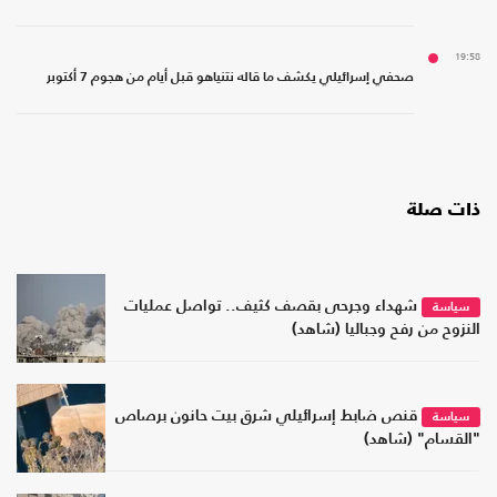
19:58
صحفي إسرائيلي يكشف ما قاله نتنياهو قبل أيام من هجوم 7 أكتوبر
ذات صلة
شهداء وجرحى بقصف كثيف.. تواصل عمليات
سياسة
النزوح من رفح وجباليا (شاهد)
قنص ضابط إسرائيلي شرق بيت حانون برصاص
سياسة
"القسام" (شاهد)