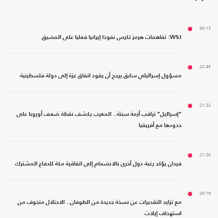
00:13
WSJ: تفاهمات هرمز تكرس نفوذا إيرانيا فعليا على المضيق
22:45
مسؤول إسرائيلي سابق يرجح أن يقود اتفاق غزة إلى دولة فلسطينية
21:22
"إسرائيل" تراقب أزمة سبتة.. المغرب يكشف نقطة ضعف أوروبا على
حدودها مع أفريقيا
21:20
فيدان يؤكد رغبة دول أخرى بالانضمام إلى اتفاقية مكة للدفاع المشترك
20:19
مع تزايد التقديرات عن نسخة جديدة من الطوفان.. الاحتلال متخوف من
استهداف إيلات