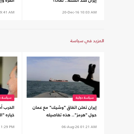
إيران ضد السنّة.. لماذا؟
أنقرة وإ
9:41 AM
20-Dec-16
10:03 AM
المزيد في سياسة
سياسة دولية
سياسة دو
إيران تعلن اتفاق "وشيك" مع عمان
الحرب أم
حول "هرمز".. هذه تفاصيله
خياره "ا
1:29 PM
06-Aug-26
01:21 AM