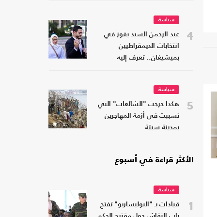
سياسة
4
عبد الرحمن السيد يفوز في
انتخابات الديمقراطيين
بميشيغان.. تعرف إليه
سياسة
5
هكذا خرجت "الشائعات" التي
تسببت في أزمة المهاجرين
بمدينة سبتة
الأكثر قراءة في أسبوع
سياسة
1
قيادات بـ "البوليساريو" تفتح
باب النقاش حول مقترح الحكم