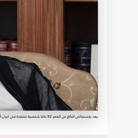
يعد رفسنجاني البالغ من العمر 82 عاما شخصية متنفذة في ايران-أرشيفية