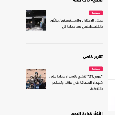
تغطية ذات صلة
سياسة
جيش الاحتلال والمستوطنون ينكّلون
بالفلسطينيين بعد عملية تل
تقرير خاص
سياسة
"عربي21" تتشح بالسواد حدادا على
شهداء الصحافة في غزة.. وتستمر
بالتغطية
الأكثر قراءة اليوم