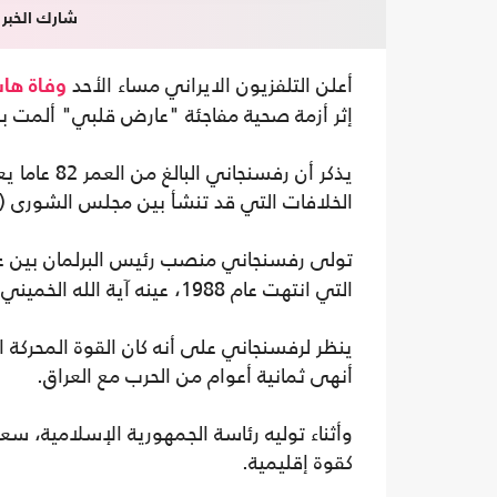
شارك الخبر
أعلن التلفزيون الايراني مساء الأحد
وفاة
ها
إثر أزمة صحية مفاجئة "عارض قلبي" ألمت به
يذكر أن رف
الخلافات التي قد تنشأ بين مجلس الشورى (ا
تولى رفسنجاني منصب رئيس البرلمان بين عامي 1980 و1989؛ وفي آخر أعوام الحرب
التي انتهت عام 1988، عينه آية الله الخميني قائما بأعمال قائد القوات المسلحة.
ينظر لرفسنجاني على أنه كان القوة المحركة 
أنهى ثمانية أعوام من الحرب مع العراق.
وأثناء توليه رئاسة الجمهورية الإسلامية، س
كقوة إقليمية.