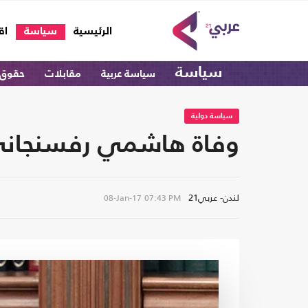
(current)
الرئيسية
سياسة
اق
سياسة
سياسة عربية
مقابلات
حقوق 
سياسة دولية
وفاة هاشمي رفسنجاني
لندن- عربي21
08-Jan-17
07:43 PM