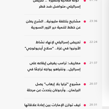
01:16
"دولة معادية وخطيرة".. تحريض
إسرائيلي متواصل ضد قطر
23:36
مشاريع بتكلفة مليونية.. الشرع يعلن
عن خطط لتنمية دير الزور السورية
22:24
تحريض إسرائيلي لإنهاء نشاط
الأونروا في غزة.. "سلاح أيديولوجي"
21:37
معاريف: ترامب يفرض إيقاعه على
إسرائيل.. ونتنياهو يواجه تراجعًا في
هامش القرار
20:37
مشروع "تركيا بلا إرهاب" يصل
البرلمان.. وأردوغان يتحدث عن مرحلة
جديدة
20:31
كيف توازن الإمارات بين إعادة علاقاتها