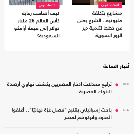
اقتصاد عربي
اقتصاد عربي
مشاريع بتكلفة
كيف أضافت رعاية
مليونية.. الشرع يعلن
كأس العالم 26 مليار
عن خطط لتنمية دير
دولار إلى قيمة أرامكو
الزور السورية
السعودية؟
أخبار الساعة
18:07
تراجع معدلات ادخار المصريين يكشف تهاوي أرصدة
البنوك المصرية
17:37
باحث إسرائيلي يقترح "فصل غزة نهائيًا".. أغلقوا
الحدود واتركوهم لمصر