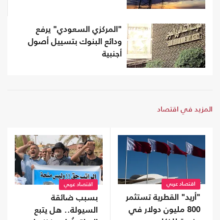
"المركزي السعودي" يرفع
ودائع البنوك بتسييل أصول
أجنبية
المزيد في اقتصاد
اقتصاد عربي
اقتصاد عربي
"أريد" القطرية تستثمر
بسبب ضائقة
800 مليون دولار في
السيولة.. هل يتبع