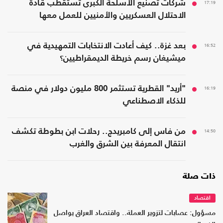
17:19
شركات تصنيع الأسلحة الكبرى تستقطب قادة
الاحتلال العسكريين والأمنيين للعمل معها
16:52
بعد غزة.. كيف أعادت الانتخابات التمهيدية في
ميشيغان رسم خريطة الديمقراطيين؟
16:19
"أريد" القطرية تستثمر 800 مليون دولار في منصة
للذكاء الاصطناعي
14:50
من فاس إلى كامبريدج.. رحلات ابن بطوطة تكشف
انتقال المعرفة بين الشرق والغرب
ذات صلة
اقتصاد
مسؤول: عصابات لتزوير العملة.. واقتصاد العراق يواصل