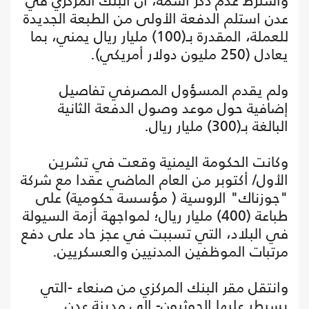
واشترط عدم ذكر اسمه، أن البنك المركزي في
عدن استلم الدفعة الأولى من الطبعة الجديدة
للعملة، المقدرة بـ(100) مليار ريال يمني، بما
يعادل (250 مليون دولار أمريكي).
ولم يقدم المسؤول المصرفي تفاصيل
إضافية حول موعد وصول الدفعة الثانية
البالغة بـ(300) مليار ريال.
وكانت الحكومة اليمنية وقعت في تشرين
الأول/ أكتوبر من العام الماضي عقدا مع شركة
"جوزناك" الروسية ( مؤسسة حكومية) على
طباعة (400) مليار ريال؛ لمواجهة أزمة السيولة
في البلاد، التي تسببت في عجز حاد على دفع
مرتبات الموظفين المدنيين والعسكريين.
وانتقل مقر البنك المركزي من صنعاء -التي
يسيطر عليها الحوثيون- إلى مدينة عدن