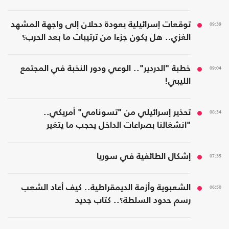
09:39
توقعات إسرائيلية بعودة دحلان إلى واجهة المشهد
الغزي.. هل يكون جزءا من ترتيبات ما بعد الحرب؟
09:04
خطبة "الدردير".. الوعي ودور النخبة في المجتمع
الليبي!
08:34
تحذير إسرائيلي من "تسونامي" أمريكي..
"انشغالنا بصراعات الداخل يحجب ما يتغير
بواشنطن"
07:35
إشكال الطائفية في سوريا
06:50
الشعبوية وأزمة الديمقراطية.. كيف أعاد الشعب
رسم حدود السلطة؟.. كتاب جديد