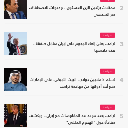
2
ممثلات يرتدين الزي العسكري.. ودعوات للاصطفاف
مع السيسي
سياسة
3
ترامب يعلن إلغاء الهجوم على إيران مقابل صفقة..
هذه ملامحها
سياسة
4
تسلم 5 ملايين دولار.. البيت الأبيض: على الإمارات
منع أحد أدواتها من مهاجمة ترامب
سياسة
5
ترامب يحدد موعد بدء المفاوضات مع إيران.. ويكشف
مفاجأة حول "الهجوم الملغي"