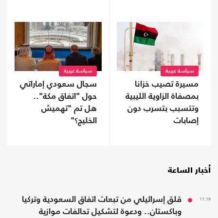
مع السعودية؟
سياسة عربية
سياسة عربية
مسيرة تصيب خزانا
سجال سعودي إماراتي
بمصفاة الزاوية الليبية
حول "اتفاق مكة"..
وتتسبب بتسرب دون
هل تم "تهميش
إصابات
الخليج؟"
أخبار الساعة
11:19
قلق إسرائيلي من تبعات اتفاق السعودية وتركيا
وباكستان.. ودعوة لتشكيل تحالفات موازية