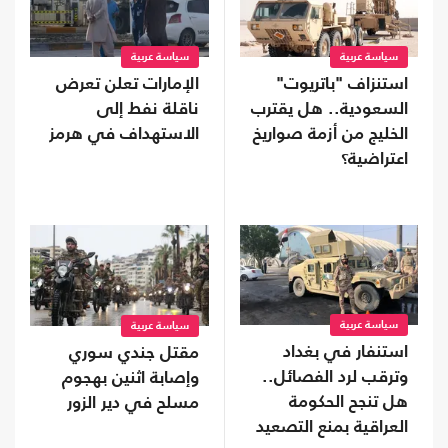
سياسة عربية
سياسة عربية
استنزاف "باتريوت"
الإمارات تعلن تعرض
السعودية.. هل يقترب
ناقلة نفط إلى
الخليج من أزمة صواريخ
الاستهداف في هرمز
اعتراضية؟
سياسة عربية
سياسة عربية
استنفار في بغداد
مقتل جندي سوري
وترقب لرد الفصائل..
وإصابة اثنين بهجوم
هل تنجح الحكومة
مسلح في دير الزور
العراقية بمنع التصعيد