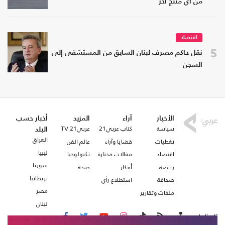
من أي منتج آخر
اقتصاد
5
نقل حاكم مصرف لبنان السابق من المستشفى إلى
السجن
الأخبار
آراء
المزيد
أخبار حسب
سياسة
كتاب عربي21
عربي21 TV
البلد
العراق
تغطيات
قضايا وآراء
عالم الفن
ليبيا
اقتصاد
مقالات مختارة
تكنولوجيا
سوريا
رياضة
أفكار
صحة
بريطانيا
صحافة
استطلاع رأي
مصر
ملفات وتقارير
لبنان
تابعنا على