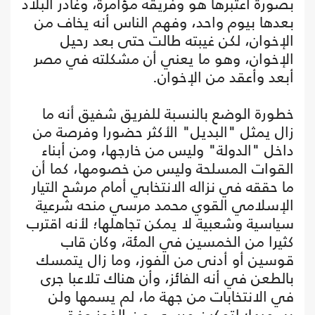
بصورة اعتبرها هو وفريقه مؤامرة، وغادر البلاد
بعدها بيوم واحد، وفهم الناس أنه يخاف من
الإخوان، لكن غيبته طالت حتى بعد رحيل
الإخوان، وهو ما يعني أن مشكلته في مصر
أبعد وأعقد من الإخوان.
خطورة الوضع بالنسبة للفريق شفيق أنه ما
زال يمثل "البديل" الأكثر حضورا وفرصة من
داخل "الدولة" وليس من خارجها، ومن أبناء
القوات المسلحة وليس من خصومها، كما أن
ما حققه في نزاله الانتخابي أمام مرشح التيار
الإسلامي القوي محمد مرسي منحه شرعية
سياسية وشعبية لا يمكن تجاهلها؛ لأنه اقترب
كثيرا من الخمسين في المئة، وكان قاب
قوسين أو أدنى من الفوز، وما زال يتمسك
بالطعن في أنه الفائز، وأن هناك تلاعبا جرى
في الانتخابات من جهة ما، لم يسمها ولن
يسميها؛ لتمكين مرسي من الفوز وفق