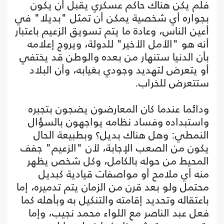
فلم يكن هناك حاكم عسكري يقبل أن يكون
بجواره أي شخصية يمكن أن تمثل "بديلا" في
أعين الناس، وعادة ما يتم تسويق الزعيم باعتبار
أنه هو "الأمل الأخير" للدولة، ويروج إعلامه
بأن الدنيا ستنهار من بعده والوطن قد يختفي
أو يتعرض لتهديد وجودي بغيابه، وأن البلاد
ستتعرض للخراب.
ودائما عندما كان المعارضون يضجون بتجبره
واستبداده وفساد نظامه يواجهون بالسؤال
النمطي: وهل هناك بديل؟ وبطبيعة الحال
يكون من الصعب الإجابة، لأن "الزعيم" جفف
المحيط من حوله بالكامل، وكل شخص يظهر
منه أي ملامح أو مواصفات قيادية كبديل
محتمل ولو بعد قرن من الزمان يتم تدميره، إما
باعتقاله وتحديد إقامته والتنكيل به وبأهله كما
فعل عبد الناصر مع اللواء محمد نجيب، وإما