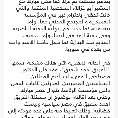
بتدمير سمعته ثم عزله كما فعل مبارك مع
المشير أبو غزالة، الشخصية المثقفة والتي
كانت تحظى باحترام كبير في المؤسسة
العسكرية والمجتمع المدني معا، وإما
بتصفيته كما حدث في نهاية الحقبة الناصرية
وفي حقبة القذافي أيضا، وإما بتجفيف
المنابع منذ البداية كما فعل حافظ الأسد وابنه
من بعده في سوريا.
في الحالة المصرية الآن هناك مشكلة اسمها
"الفريق أحمد شفيق"، وقد قال الدكتور
مصطفى الفقي، أحد أهم المحللين
السياسيين المصريين المدركين لآليات العمل
داخل مؤسسة الرئاسة طوال عصر مبارك
وحتى بعد إقالته، بوضوح إن مشكلة الفريق
أحمد شفيق في مصر سياسية وليست
قضائية، وذلك تعليقا منه على عدم عودته إلى
مصر بعد إلغاء القضاء إدراجه على قوائم