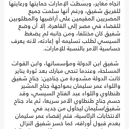
اتجاه مغاير، وبسطت الإمارات حمايتها ورعايتها
للفريق شفيق، ورغم أنها سلمت جميع
المصريين المقيمين على أراضيها والمطلوبين
للقضاء في مصر إلى القاهرة، إلا أن وضع
شفيق كان مختلفا، ومن جانبه لم يضغط
السيسي لطلب تسليمه أو إعادته، لأنه يعرف
حساسية الأمر بالنسبة للإمارات.
شفيق ابن الدولة ومؤسساتها، وابن القوات
المسلحة، وعندما تنحى مبارك بعد ثورة يناير
كانت الدولة مشدودة من جناحين: جناح شفيق
واللواء عمر سليمان بمواجهة جناح المشير
طنطاوي واللواء عبد الفتاح السيسي، وقد
حسم جناح طنطاوي الأمر سريعا، ثم عاد جناح
شفيق/سليمان ليحاول من جديد في
الانتخابات الرئاسية، فتم إقصاء عمر سليمان
بعدم قبول أوراقه، كما خسر شفيق النزال