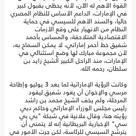
القوة الأهم له الآن، لأنه يحظى بقبول كبير
في الإمارات، الداعم الأساس للنظام المصري
حاليا، والسند الأهم للسيسي في حماية
النظام من الانهيار على وقع الأزمات
الاقتصادية المتلاحقة، والمساس بأحمد
شفيق خط أحمر إماراتي، لا يمكن السماح به،
لأن مجموعة مبارك لها وضع استثنائي في
الإمارات، منذ الراحل الكبير الشيخ زايد بن
سلطان، رحمه الله.
وكانت الرؤية الإماراتية لما بعد 3 يوليو وإطاحة
مرسي والإخوان أن يعود شفيق ليقود
المرحلة، ولم يخف الشيخ محمد بن راشد
رئيس مجلس الوزراء الإماراتي وحاكم دبي
رؤيته هنا، وقال علانية في شبكة "بي بي
سي" الإخبارية البريطانية إنه لا يتمنى أن
يترشح السيسي للرئاسة، لكن جرت الأمور في