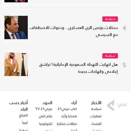
سياسة
4
ممثلات يرتدين الزي العسكري.. ودعوات للاصطفاف
مع السيسي
سياسة
5
هل انهارت التهدئة السعودية الإماراتية؟ تراشق
إعلامي واتهامات جديدة
الأخبار
آراء
المزيد
أخبار حسب
سياسة
كتاب عربي21
عربي21 TV
البلد
العراق
تغطيات
قضايا وآراء
عالم الفن
ليبيا
اقتصاد
مقالات مختارة
تكنولوجيا
سوريا