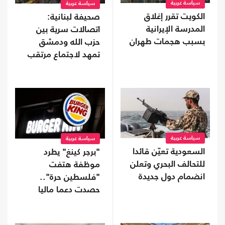
سياسة عربية
سياسة عربية
الكويت تقرر إغلاق
صحيفة لبنانية:
المدرسة الإيرانية
اتصالات سرية بين
بسبب هجمات طهران
حزب الله ودمشق
تمهد لاجتماع مرتقب
سياسة عربية
سياسة عربية
السعودية تعيّن قائدا
"برجر كينغ" يطرد
للتحالف البحري وتعلن
موظفة هتفت
انضمام دول جديدة
"فلسطين حرة"..
حصدت دعما ماليا
واسعا (شاهد)