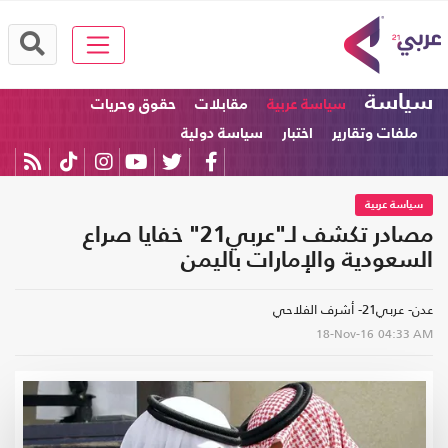
سياسة
سياسة عربية
مقابلات
حقوق وحريات
ملفات وتقارير
اختبار
سياسة دولية
سياسة عربية
مصادر تكشف لـ"عربي21" خفايا صراع
السعودية والإمارات باليمن
عدن- عربي21- أشرف الفلاحي
18-Nov-16
04:33 AM