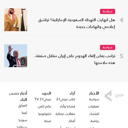
سياسة
4
هل انهارت التهدئة السعودية الإماراتية؟ تراشق
إعلامي واتهامات جديدة
سياسة
5
ترامب يعلن إلغاء الهجوم على إيران مقابل صفقة..
هذه ملامحها
الأخبار
آراء
المزيد
أخبار حسب
سياسة
كتاب عربي21
عربي21 TV
البلد
العراق
تغطيات
قضايا وآراء
عالم الفن
ليبيا
اقتصاد
مقالات مختارة
تكنولوجيا
سوريا
رياضة
أفكار
صحة
بريطانيا