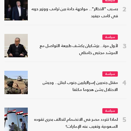
سياسة
2
بسبب "الذخائر".. مواجهة حادة بين ترامب ووزير حربه
في كامب ديفيد
سياسة
3
لأول مرة.. بزشكيان يكشف طبيعة التواصل مع
المرشد مجتبى خامنئي
سياسة
4
مقتل جنديين إسرائيليين جنوب لبنان.. وجيش
الاحتلال يشن هجوما مكثفا
سياسة
5
لماذا تتردد مصر في الانضمام لتحالف بحري تقوده
السعودية وتغيب عنه الإمارات؟