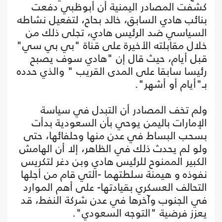
كشفت المصادر اليمنية أن أبوظبي دفعت
بنائب هادي السابق، خالد بحاح، لتفعيل نشاطه
السياسي ضد الرئيس هادي، تجلى ذلك من
خلال مقابلته الأخيرة على قناة "بي بي سي"
قبل أيام، حيث قال إن "هادي سوف يصبح
رئيسا سابقا على المدى القريب " والذي حدده
بـ"أيام أو أشهر".
ولم تخف المصادر أن التبدل في سياسة
الإمارات باليمن يوحي بأن السعودية بدأت
بسحب البساط في عدن منها وحلفائها، حتى
ولو لم يحدث ذلك في الظاهر، إلا أن الهامش
الكبير الممنوح للرئيس هادي وبن دغر لتكريس
نفوذه و هيمنة سلطتهما -التي قام من أجلها
التحالف العسكري بقيادتها- على أهم الموارد
في الجنوب وآخرها في عدن شركة النفط، قد
يعزز فرضية "التوجه السعودي".