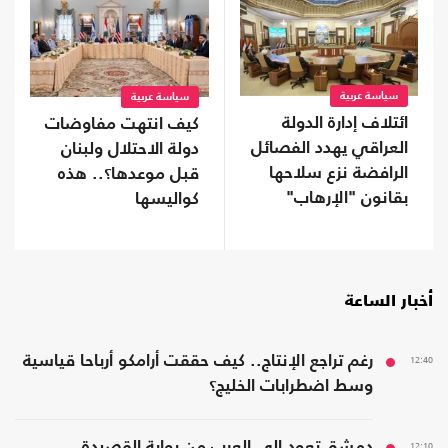
سياسة عربية
سياسة عربية
ائتلاف إدارة الدولة
كيف انتهت مفاوضات
العراقي يهدد الفصائل
دولة الاحتلال ولبنان
الرافضة نزع سلاحها
قبل موعدها؟.. هذه
بقانون "الإرهاب"
كواليسها
أخبار الساعة
12:40
رغم تراجع الإنتاج.. كيف حققت أرامكو أرباحا قياسية
وسط اضطرابات الخليج؟
12:10
دمشق تعود إلى العرب من بوابة القصيدة