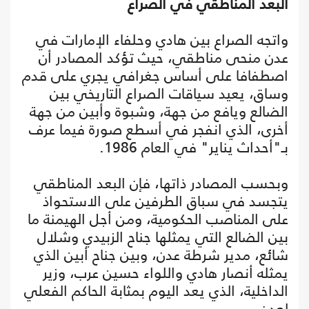
البعد المناطقي في الصراع
واتجه الصراع بين هادي وحلفاء الإمارات في
عدن منحى مناطقي، حيث تؤكد المصادر أن
اصطفافا على أساس جغرافي يجري على قدم
وساق، يعيد سياقات الصراع التاريخي بين
الضالع ويافع من جهة، وشبوة وأبين من جهة
أخرى، الذي انفجر في أسطع صورة فيما عرف
بـ"أحداث يناير" في العام 1986.
وبحسب المصادر ذاتها، فإن البعد المناطقي
يتجسد في سباق الطرفين على الاستحواذ
على المناصب الحكومية، ومن أجل الهيمنة ما
بين الضالع التي يمثلها جناح الزبيدي وشلال
شائع، مدير شرطة عدن، وبين جناح أبين الذي
يمثله أنصار هادي واللواء حسين عرب، وزير
الداخلية، الذي يعد اليوم بمثابة الحاكم الفعلي
لعدن.