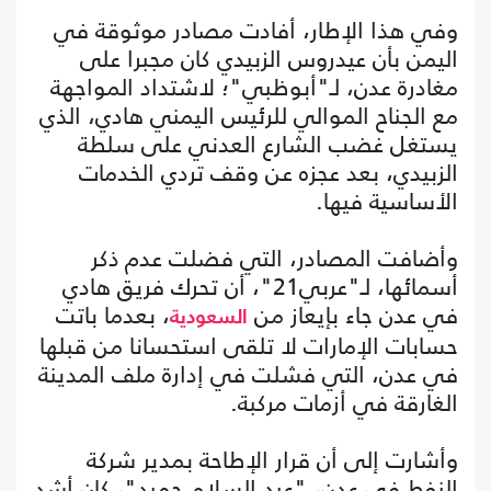
وفي هذا الإطار، أفادت مصادر موثوقة في
اليمن بأن عيدروس الزبيدي كان مجبرا على
مغادرة عدن، لـ"أبوظبي"؛ لاشتداد المواجهة
مع الجناح الموالي للرئيس اليمني هادي، الذي
يستغل غضب الشارع العدني على سلطة
الزبيدي، بعد عجزه عن وقف تردي الخدمات
الأساسية فيها.
وأضافت المصادر، التي فضلت عدم ذكر
أسمائها، لـ"عربي21"، أن تحرك فريق هادي
في عدن جاء بإيعاز من
، بعدما باتت
السعودية
حسابات الإمارات لا تلقى استحسانا من قبلها
في عدن، التي فشلت في إدارة ملف المدينة
الغارقة في أزمات مركبة.
وأشارت إلى أن قرار الإطاحة بمدير شركة
النفط في عدن، "عبد السلام حميد"، كان أشد