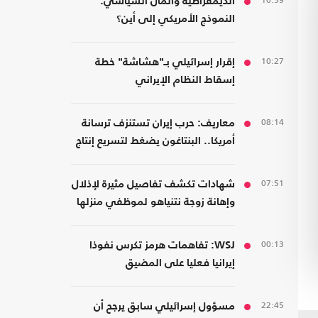
10:59
الديمقراطية والمال السياسي:
النموذج الأمريكي إلى أين؟
10:27
إقرار إسرائيلي بـ"هشاشة" خطة
إسقاط النظام الإيراني
08:14
معاريف: حرب إيران تستنزف ترسانة
أمريكا.. البنتاغون يضغط لتسريع إنتاج
الأسلحة
07:51
شهادات تكشف تفاصيل مثيرة لإذلال
وإهانة زوجة نتنياهو لموظفي منزلها
00:13
WSJ: تفاهمات هرمز تكرس نفوذا
إيرانيا فعليا على المضيق
22:45
مسؤول إسرائيلي سابق يرجح أن