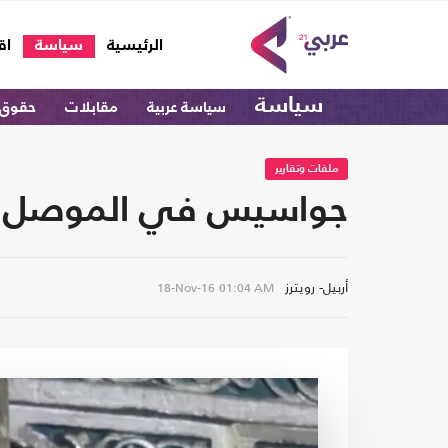
(current)
الرئيسية
سياسة
اق
سياسة
سياسة عربية
مقابلات
حقوق 
ملفات وتقارير
جواسيس في الموصل يصف
أربيل- رويترز
18-Nov-16
01:04 AM