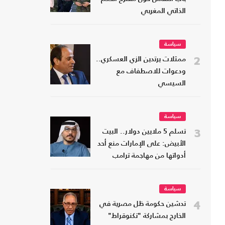
الذاتي المغربي
سياسة
2
ممثلات يرتدين الزي العسكري..
ودعوات للاصطفاف مع
السيسي
سياسة
3
تسلم 5 ملايين دولار.. البيت
الأبيض: على الإمارات منع أحد
أدواتها من مهاجمة ترامب
سياسة
4
تدشين حكومة ظل مصرية في
الخارج بمشاركة "تكنوقراط"