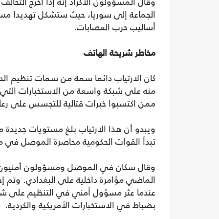
وقال المسؤولون الأكراد إنه إذا أخرج التحال
الجماعة إلى سوريا، حيث ستشكل تهديدا مستمر
أساليب حرب العصابات.
مخاطر شريحة الهاتف
كان الارتياب دائما سمة من سمات تنظيم الد
منه على شبكة واسعة من الاستخبارات التي ت
ممن اكتسبوا خبرات قتالية للتجسس على رعاي
ويبدو أن هذا الارتياب بلغ مستويات جديدة مع
تبدأ القوات الحكومية محاصرة الموصل في م
وقال سكان في الموصل ومسؤولون أمنيون ع
الماضي مؤامرة داخلية على البغدادي. وتم إحبا
عندما عثر مسؤول أمني في التنظيم على ش
بضباط في الاستخبارات الأمريكية والكردية.