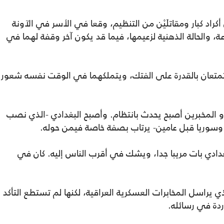
اد كبار ومقاتلَيْن من التنظيم، وقعا في الأسر في الآونة
ة، والحالة الذهنية لزعيمها، فيما قد يكون آخر وقفة لهما في
يتمتعان بالقدرة على الفتك، ويتملكهما في الوقت نفسه شعور
و المخبرين أصبح يحدث بانتظام. وأصبح البغدادي -الذي نصب
سوريا قبل عامين- يرتاب بصفة خاصة فيمن حوله.
ادي بات مريبا جدا، ويشك في أقرب الناس إليه. كان في
 يراسل المخابرات العسكرية العراقية، لكنها لم تستطع التأكد
دة في رسائله.