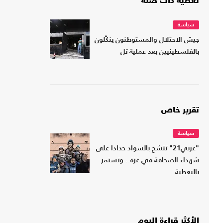
تغطية ذات صلة
سياسة
جيش الاحتلال والمستوطنون ينكّلون
بالفلسطينيين بعد عملية تل
تقرير خاص
سياسة
"عربي21" تتشح بالسواد حدادا على
شهداء الصحافة في غزة.. وتستمر
بالتغطية
الأكثر قراءة اليوم