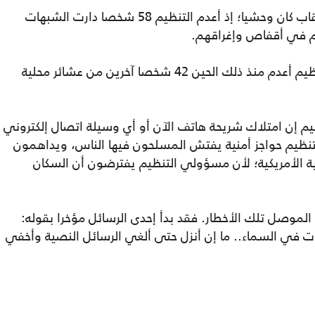
وقال السكان والمسؤولون العراقيون إن العقاب كان وحشيا؛ إذ أعدم التنظيم 58 شخصا دارت الشبهات
 في أقفاص وإغراقهم.
وقال ضباط في الاستخبارات العراقية إن التنظيم أعدم منذ ذلك الحين 42 شخصا آخرين من عشائر محلية
 إن امتلاك شريحة هاتف الآن أو أي وسيلة اتصال إلكتروني
التنظيم حواجز أمنية يفتش المسلحون فيها الناس، ويداهمون
ية الأمريكية؛ لأن مسؤولي التنظيم يفترضون أن السكان
الموصل تلك الأخطار. فقد بدأ إحدى الرسائل مؤخرا بقوله:
ات في السماء.. ما إن أنزل حتى ألغي الرسائل النصية وأخفي