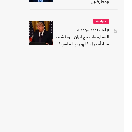
ومعارضين
سياسة
5
ترامب يحدد موعد بدء
المفاوضات مع إيران.. ويكشف
مفاجأة حول "الهجوم الملغي"