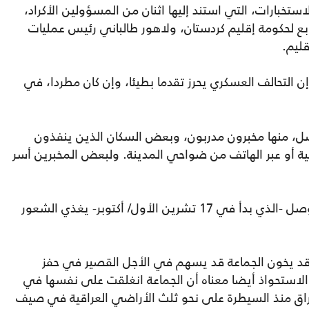
ستخبارات، التي استند إليها اثنان من المسؤولين الأكراد،
بع لحكومة إقليم كردستان، ولاهور طالباني رئيس عمليات
قليم.
ن التحالف العسكري يحرز تقدما بطيئا، وإن كان مطردا، في
موصل، منها مخبرون مدربون، وبعض السكان الذين ينفذون
ية أو عبر الهاتف من ضواحي المدينة. ولبعض المخبرين أسر
ويعتقد الأكراد أن الهجوم العسكري على الموصل -الذي بدأ في 17 تشرين الأول/ أكتوبر- يغذي الشعور
 قد يخون الجماعة قد يسهم في الأجل القصير في حفز
الاستحواذ أيضا معناه أن الجماعة انغلقت على نفسها في
راق منذ السيطرة على نحو ثلث الأراضي العراقية في صيف