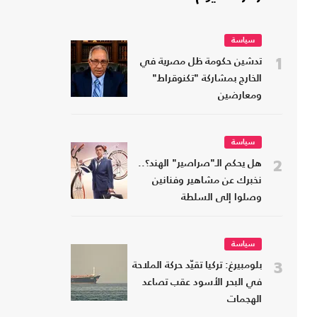
سياسة
1
تدشين حكومة ظل مصرية في
الخارج بمشاركة "تكنوقراط"
ومعارضين
سياسة
2
هل يحكم الـ"صراصير" الهند؟..
نخبرك عن مشاهير وفنانين
وصلوا إلى السلطة
سياسة
3
بلومبيرغ: تركيا تقيّد حركة الملاحة
في البحر الأسود عقب تصاعد
الهجمات