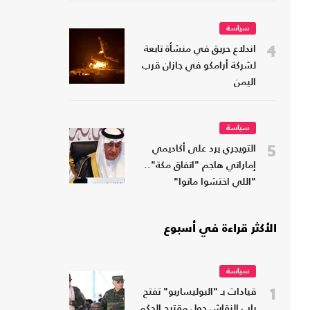
سياسة
4
اندلاع حريق في منشأة تابعة
لشركة أرامكو في جازان قرب
اليمن
سياسة
5
التويجري يرد على أكاديمي
إماراتي هاجم "اتفاق مكة"..
"اللي اختشوا ماتوا"
الأكثر قراءة في أسبوع
سياسة
1
قيادات بـ "البوليساريو" تفتح
باب النقاش حول مقترح الحكم