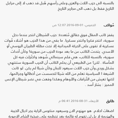
بالنسبة الى حزب اللات والعزى وعلى رأسهم هُبل قد ذهب لا إلى مزابل
التاريخ فقط بل ذهب الى مجارير التاريخ
الخميس، 01-09-2016
12:07 ص
مُواكب
يقفز كاتب المقال فوق حقائق مُتعددة: حزب الشيطان انتحر عندما دخل
سورية، انتحر فكريا وانتحر عسكريا. ما بقي من هذا الحزب هو أشلاء قُوات
عسكرية لا تقوى على الحركة الميدانية إلا تحت مظلة الطيران الروسي أو
الأسدي. يتحدث الكاتب عن ما بعد عودة الحزب من سورية! وكأن أحداث
سورية، بالنسبة للكاتب، هي فلم سينمائي شٌوهد واختُزلت فيه كل
المأساة . لكن! من الطبيعي أن يحلم الكاتب أن الحرب السورية ستنتهي
بشكل وردي وأن حزب اللات سيعود للبنان وكأن شيئا لم يكن. لو كانت
الشيعة ا السياسية تعلم من الله شيئا لتحسست من أخطائها وجرائمها،
لكنها تعيش من الخُرافات والأوهام وهكذا وقعت في نصر شيطان الإنس
المميز : بشار أسد .
الأربعاء، 31-08-2016
06:41 م
طارق
اضغاث احلام. هو مهزوم الان وسيعود منكوس الراية يجر اذيال الخيبة
والهزيمة لا بل لن تقوم له قائمة بعد تحطمه على صخرة الشام الاموية