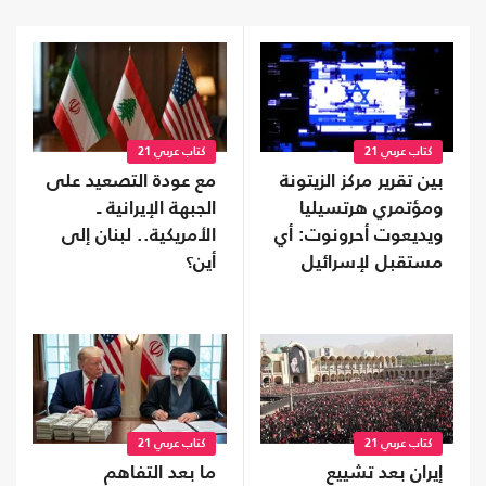
كتاب عربي 21
كتاب عربي 21
بين تقرير مركز الزيتونة
مع عودة التصعيد على
ومؤتمري هرتسيليا
الجبهة الإيرانية ـ
ويديعوت أحرونوت: أي
الأمريكية.. لبنان إلى
مستقبل لإسرائيل
أين؟
وفلسطين؟
كتاب عربي 21
كتاب عربي 21
إيران بعد تشييع
ما بعد التفاهم