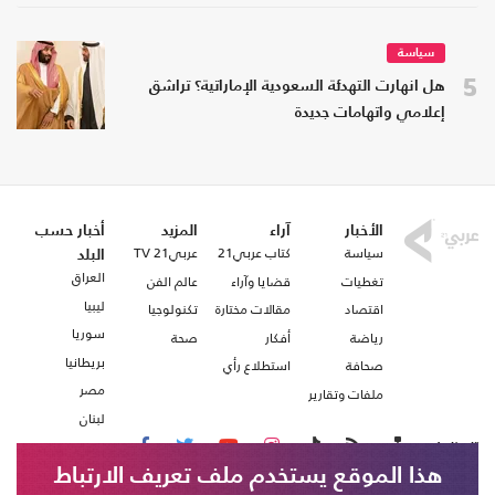
سياسة
5
هل انهارت التهدئة السعودية الإماراتية؟ تراشق
إعلامي واتهامات جديدة
الأخبار
آراء
المزيد
أخبار حسب
سياسة
كتاب عربي21
عربي21 TV
البلد
العراق
تغطيات
قضايا وآراء
عالم الفن
ليبيا
اقتصاد
مقالات مختارة
تكنولوجيا
سوريا
رياضة
أفكار
صحة
بريطانيا
صحافة
استطلاع رأي
مصر
ملفات وتقارير
لبنان
تابعنا على
هذا الموقع يستخدم ملف تعريف الارتباط