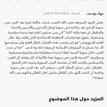
الأربعاء، 31-08-2016
04:57 م
جهاد يوسف
بعض الردود السريعه جحزب الله اكتسب قدرات قتالية كبيرة بعد الحرب في
سوريا الاصح بعد جرائمه في سوريا وقتل المدنيين والاسرى والنساء
والاطفال اي قوة جبانه !ثانيا "اذن نحن سنكون امام قوة جديدة سياسية
وعسكرية، تفوق قوة وقدرات المقاومة الاسلامية التي قاتلت ولا تزال
العدو الصهيوني"هو لم يكتسب هذه القدرات لقتال العدو ولن يستخدمها
الا بما تسمح به البربوغاندا الايرانية اي ورقة اعلامية لاغير ."كما ان تمدد
الحزب داخل سوريا اكسبه ابعادا جديدة ديمغرافية واستراتيجية وعسكرية
وسياسية."اكسبته الحرب في سوريا بعدا طائفيا لا اكثر ولعنة كل العرب
والمسلمين والحمد الله ان فضحته الحرب السورية وعرته امام الجميع
.تعليقات على مجمل المقال الحزب سيتغير اكيد بعد الحرب في سوريا
وخاصة ان انتصر الحق على الباطل فتخيل اهل الباطل وحالهم حزب الله
نموذجا !
المزيد حول هذا الموضوع