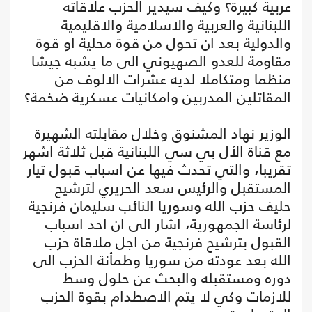
عربية كبيرة؟ وكيف سيدير الحزب علاقاته
اللبنانية والعربية والاسلامية والاقليمية
والدولية بعد ان تحول من قوة محلية او قوة
مقاومة للعدو الصهيوني الى ما يشبه جيشا
منظما ومتكاملا لديه عشرات الالوف من
المقاتلين المدربين وامكانيات عسكرية ضخمة؟
الوزير نهاد المشنوق وخلال مقابلته الشهيرة
مع قناة الأل بي سي اللبنانية قبل ثلاثة اشهر
تقريبا، والتي تحدث فيها عن اسباب قبول تيار
المستقبل والرئيس سعد الحريري لترشيح
حليف حزب الله وسوريا النائب سليمان فرنجية
لرئاسة الجمهورية، اشار الى ان احد اسباب
القبول بترشيح فرنجية من اجل ملاقاة حزب
الله بعد عودته من سوريا وطمأنة الحزب الى
دوره ومستقبله والبحث عن حلول وسط
للازمات وكي لا يتم الاصطدام بقوة الحزب