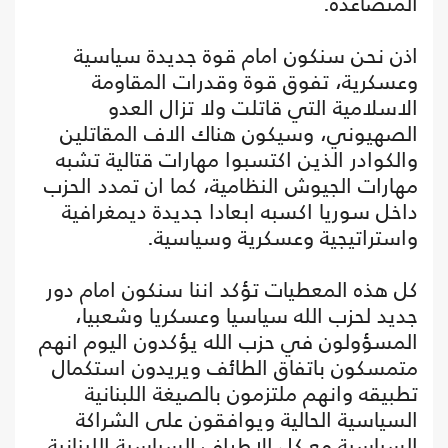
المتصاعدة.
اذن نحن سنكون امام قوة جديدة سياسية
وعسكرية، تفوق قوة وقدرات المقاومة
الاسلامية التي قاتلت ولا تزال العدو
الصهيوني، وسيكون هناك الاف المقاتلين
والكوادر الذين اكتسبوا مهارات قتالية تشبه
مهارات الجيوش النظامية، كما ان تمدد الحزب
داخل سوريا اكسبه ابعادا جديدة ديمغرافية
واستراتيجية وعسكرية وسياسية.
كل هذه المعطيات تؤكد اننا سنكون امام دور
جديد لحزب الله سياسيا وعسكريا وشعبيا،
المسؤولون في حزب الله يؤكدون اليوم انهم
متمسكون باتفاق الطائف ويريدون استكمال
تطبيقه وانهم ملتزمون بالصيغة اللبنانية
السياسية الحالية ويوافقون على الشراكة
السياسية مع كل الاطراف السياسية اللبنانية