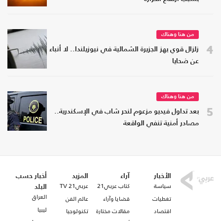
من هنا وهناك
4
زلزال قوي يهز الجزيرة الشمالية في نيوزيلندا.. لا أنباء
عن ضحايا
من هنا وهناك
5
بعد تداول فيديو مزعوم لنحر شاب في الإسكندرية..
مصادر أمنية تنفي الواقعة
الأخبار
آراء
المزيد
أخبار حسب
سياسة
كتاب عربي21
عربي21 TV
البلد
العراق
تغطيات
قضايا وآراء
عالم الفن
ليبيا
اقتصاد
مقالات مختارة
تكنولوجيا