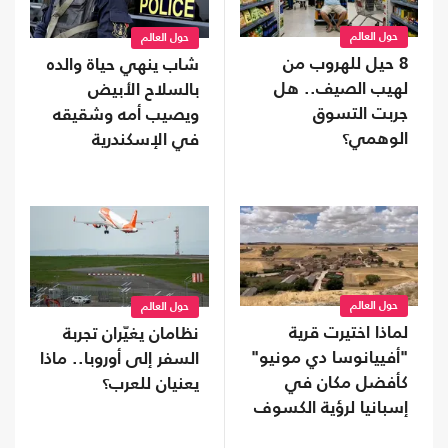
حول العالم
حول العالم
8 حيل للهروب من
شاب ينهي حياة والده
لهيب الصيف.. هل
بالسلاح الأبيض
جربت التسوق
ويصيب أمه وشقيقه
الوهمي؟
في الإسكندرية
حول العالم
حول العالم
لماذا اختيرت قرية
نظامان يغيّران تجربة
"أفييانوسا دي مونيو"
السفر إلى أوروبا.. ماذا
كأفضل مكان في
يعنيان للعرب؟
إسبانيا لرؤية الكسوف
المقبل؟