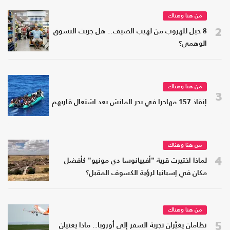
من هنا وهناك
2
8 حيل للهروب من لهيب الصيف.. هل جربت التسوق
الوهمي؟
من هنا وهناك
3
إنقاذ 157 مهاجرا في بحر المانش بعد اشتعال قاربهم
من هنا وهناك
4
لماذا اختيرت قرية "أفييانوسا دي مونيو" كأفضل
مكان في إسبانيا لرؤية الكسوف المقبل؟
من هنا وهناك
5
نظامان يغيّران تجربة السفر إلى أوروبا.. ماذا يعنيان