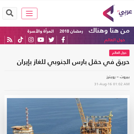
من هنا وهناك
رمضان 2018
المرأة والأسرة
حول العالم
حول العالم
حريق في حقل بارس الجنوبي للغاز بإيران
بيروت – رويترز
31-Aug-16
01:02 AM