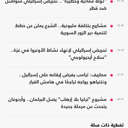
01:16
"دولة معادية وخطيرة".. تحريض إسرائيلي متواصل
ضد قطر
23:36
مشاريع بتكلفة مليونية.. الشرع يعلن عن خطط
لتنمية دير الزور السورية
22:24
تحريض إسرائيلي لإنهاء نشاط الأونروا في غزة..
"سلاح أيديولوجي"
21:37
معاريف: ترامب يفرض إيقاعه على إسرائيل..
ونتنياهو يواجه تراجعًا في هامش القرار
20:37
مشروع "تركيا بلا إرهاب" يصل البرلمان.. وأردوغان
يتحدث عن مرحلة جديدة
تغطية ذات صلة