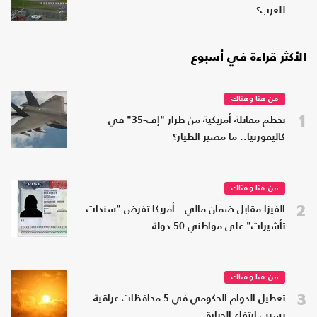
للعرب؟
الأكثر قراءة في أسبوع
من هنا وهناك
1
تحطم مقاتلة أمريكية من طراز "إف-35" في
كاليفورنيا.. ما مصير الطيار؟
من هنا وهناك
2
الفيزا مقابل ضمان مالي.. أمريكا تفرض "سندات
تأشيرات" على مواطني 50 دولة
من هنا وهناك
3
تعطيل الدوام الحكومي في 5 محافظات عراقية
بسبب ارتفاع الحرارة