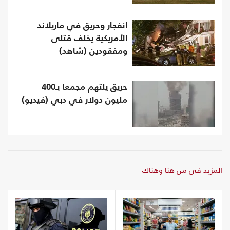
انفجار وحريق في ماريلاند
الأمريكية يخلف قتلى
ومفقودين (شاهد)
حريق يلتهم مجمعاً بـ400
مليون دولار في دبي (فيديو)
المزيد في من هنا وهناك