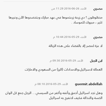
الأحد، 26-06-2016
11:29 ص
مصري
محظوظون ؟ دي زرعة زرعتموها في عهد مبارك وبتحصدوها الأن وغيرها
كثير ، مبروك للموساد .
الأحد، 29-05-2016
10:44 م
مصري
لا عزة لمصر إلا بالقضاء على هذه الزبالة
الأحد، 29-05-2016
09:30 م
ابن الجبل
العمالة لاسرائيل،والامدادات (الرز) من السعودي والامارات
الأحد، 29-05-2016
08:10 م
guermit.abdellah
وهل تجد اسرائيل أحمق وأتفه وأكفر من السيسي .. الرجل جمع كل الوان
الخسة والنذالة فكيف لاتفرح به اسرائيل