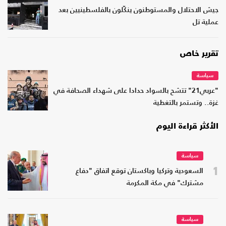
جيش الاحتلال والمستوطنون ينكّلون بالفلسطينيين بعد
عملية تل
تقرير خاص
سياسة
"عربي21" تتشح بالسواد حدادا على شهداء الصحافة في
غزة.. وتستمر بالتغطية
الأكثر قراءة اليوم
سياسة
1
السعودية وتركيا وباكستان توقع اتفاق "دفاع
مشترك" في مكة المكرمة
سياسة