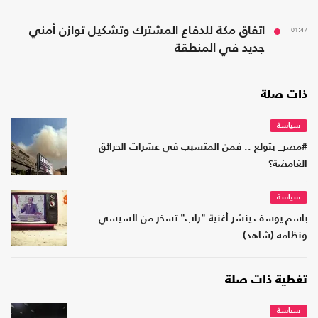
01:47
اتفاق مكة للدفاع المشترك وتشكيل توازن أمني
جديد في المنطقة
ذات صلة
سياسة
#مصر_ بتولع .. فمن المتسبب في عشرات الحرائق
الغامضة؟
سياسة
باسم يوسف ينشر أغنية "راب" تسخر من السيسي
ونظامه (شاهد)
تغطية ذات صلة
سياسة