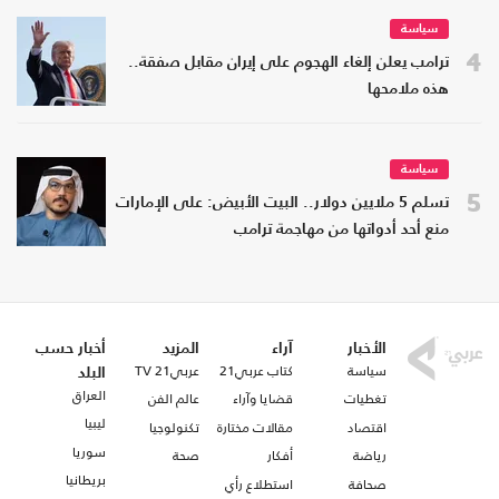
سياسة
4
ترامب يعلن إلغاء الهجوم على إيران مقابل صفقة..
هذه ملامحها
سياسة
5
تسلم 5 ملايين دولار.. البيت الأبيض: على الإمارات
منع أحد أدواتها من مهاجمة ترامب
الأخبار
آراء
المزيد
أخبار حسب
سياسة
كتاب عربي21
عربي21 TV
البلد
العراق
تغطيات
قضايا وآراء
عالم الفن
ليبيا
اقتصاد
مقالات مختارة
تكنولوجيا
سوريا
رياضة
أفكار
صحة
بريطانيا
صحافة
استطلاع رأي