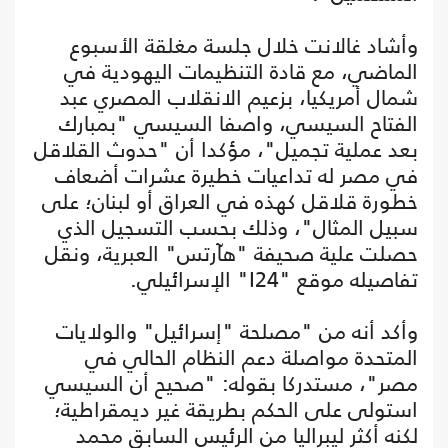
وأشاد غالانت خلال جلسة مغلقة الأسبوع
الماضي، مع قادة التنظيمات اليهودية في
شمال أمريكيا، بزعيم الانقلاب المصري عبد
الفتاح السيسي، واصفا السيسي "بمبارك
بعد عملية تجميل"، مؤكدا أن "حدوث القلاقل
في مصر له تداعيات خطيرة عشرات أضعاف
خطورة قلاقل كهذه في العراق أو لبنان؛ على
سبيل المثال"، وذلك بحسب التسجيل الذي
حصلت علية صحيفة "هآرتس" العبرية، ونقل
تفاصيله موقع "I24" الإسرائيلي.
وأكد أنه من "مصلحة "إسرائيل" والولايات
المتحدة مواصلة دعم النظام الحالي في
مصر"، مستدركا بقوله: "صحيح أن السيسي
استولى على الحكم بطريقة غير ديمقراطية؛
لكنه أكثر ليبراليا من الرئيس السابق محمد