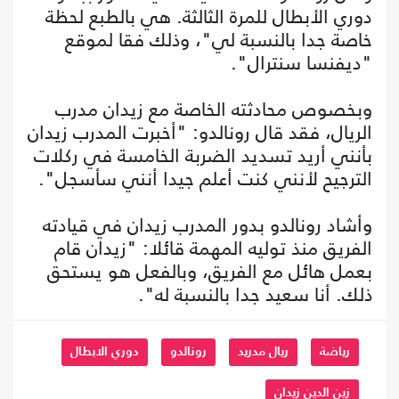
دوري الأبطال للمرة الثالثة. هي بالطبع لحظة
خاصة جدا بالنسبة لي"، وذلك فقا لموقع
"ديفنسا سنترال".
وبخصوص محادثته الخاصة مع زيدان مدرب
الريال، فقد قال رونالدو: "أخبرت المدرب زيدان
بأنني أريد تسديد الضربة الخامسة في ركلات
الترجيح لأنني كنت أعلم جيدا أنني سأسجل".
وأشاد رونالدو بدور المدرب زيدان في قيادته
الفريق منذ توليه المهمة قائلا: "زيدان قام
بعمل هائل مع الفريق، وبالفعل هو يستحق
ذلك. أنا سعيد جدا بالنسبة له".
رياضة
ريال مدريد
رونالدو
دوري الابطال
زين الدين زيدان