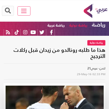
رياضة
رياضة دولية
رياضة عربية
رياضة دولية
هذا ما طلبه رونالدو من زيدان قبل ركلات
الترجيح
لندن- عربي21
29-May-16
02:33 PM