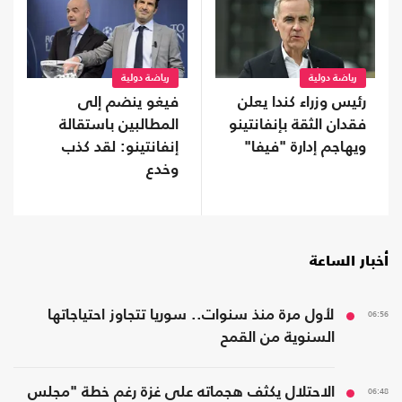
رياضة دولية
رياضة دولية
رئيس وزراء كندا يعلن
فيغو ينضم إلى
فقدان الثقة بإنفانتينو
المطالبين باستقالة
ويهاجم إدارة "فيفا"
إنفانتينو: لقد كذب
وخدع
أخبار الساعة
06:56
لأول مرة منذ سنوات.. سوريا تتجاوز احتياجاتها
السنوية من القمح
06:48
الاحتلال يكثف هجماته على غزة رغم خطة "مجلس