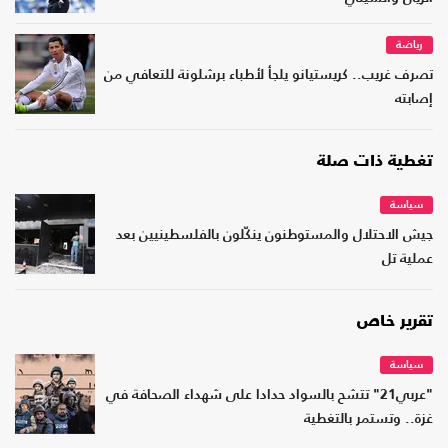
رياضة
تصرف غريب.. كريستيانو يلجأ لأطباء برشلونة للتعافي من
إصابته
تغطية ذات صلة
سياسة
جيش الاحتلال والمستوطنون ينكّلون بالفلسطينيين بعد
عملية تل
تقرير خاص
سياسة
"عربي21" تتشح بالسواد حدادا على شهداء الصحافة في
غزة.. وتستمر بالتغطية