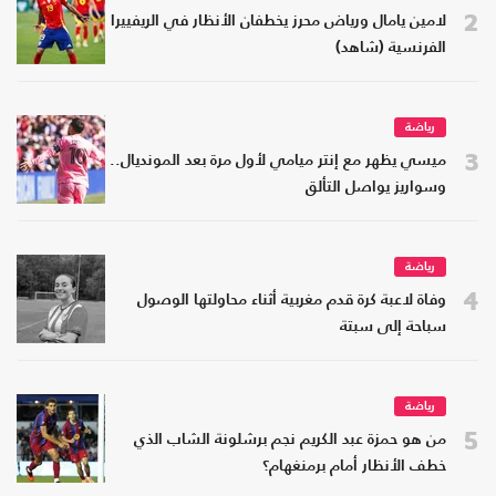
2
لامين يامال ورياض محرز يخطفان الأنظار في الريفييرا
الفرنسية (شاهد)
رياضة
3
ميسي يظهر مع إنتر ميامي لأول مرة بعد المونديال..
وسواريز يواصل التألق
رياضة
4
وفاة لاعبة كرة قدم مغربية أثناء محاولتها الوصول
سباحة إلى سبتة
رياضة
5
من هو حمزة عبد الكريم نجم برشلونة الشاب الذي
خطف الأنظار أمام برمنغهام؟