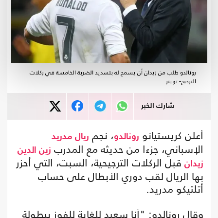
رونالدو طلب من زيدان أن يسمح له بتسديد الضربة الخامسة في ركلات
الترجيح- تويتر
شارك الخبر
أعلن كريستيانو
، نجم
رونالدو
ريال مدريد
الإسباني، جزءا من حديثه مع المدرب
زين الدين
قبل الركلات الترجيحية، السبت، التي أحزر
زيدان
بها الريال لقب دوري الأبطال على حساب
أتلتيكو مدريد.
وقال رونالدو: "أنا سعيد للغاية للفوز ببطولة