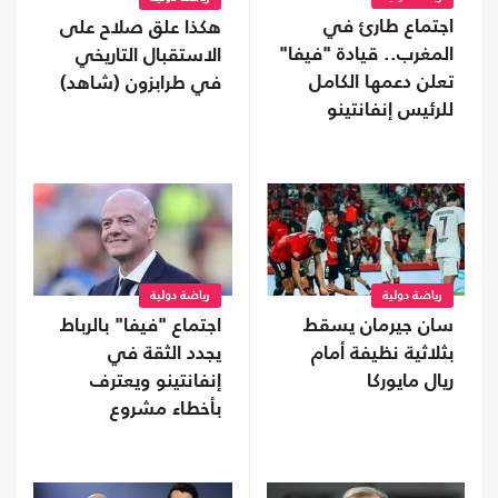
اجتماع طارئ في
هكذا علق صلاح على
المغرب.. قيادة "فيفا"
الاستقبال التاريخي
تعلن دعمها الكامل
في طرابزون (شاهد)
للرئيس إنفانتينو
رياضة دولية
رياضة دولية
سان جيرمان يسقط
اجتماع "فيفا" بالرباط
بثلاثية نظيفة أمام
يجدد الثقة في
ريال مايوركا
إنفانتينو ويعترف
بأخطاء مشروع
الاستثمار