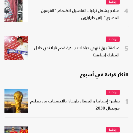
رياضة
4
صلاح يشعل تركيا.. تفاصيل انضمام "الفرعون
المصري" إلى طرابزون
رياضة
5
صاعقة برق تنهي حياة لاعب كرة قدم تايلاندي خلال
المباراة (شاهد)
الأكثر قراءة في أسبوع
رياضة
1
تقارير: إسبانيا والبرتغال تلوحان بالانسحاب من تنظيم
مونديال 2030
رياضة