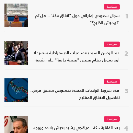
سياسة
1
سجال سعودي إماراتي حول "اتفاق مكة".. هل تم
"تهميش الخليج؟"
سياسة
2
عبد الرحمن السيد ينتقد غياب الديمقراطية بمصر: لا
أريد تمويل نظام يفرض "قبضة خانقة" على شعبه
سياسة
3
هذه شروط الولايات المتحدة بخصوص مضيق هرمز..
تفاصيل الاتفاق المقترح
سياسة
4
بعد اتفاقية مكة.. عراقجي يشيد بجيش بلاده ويوجه