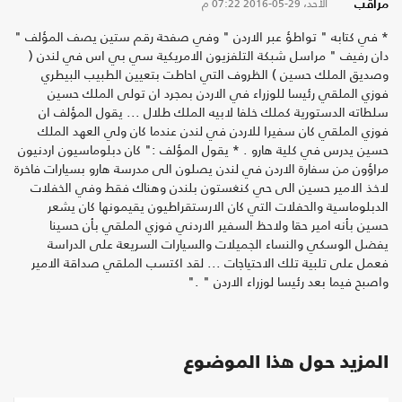
الأحد، 29-05-2016
07:22 م
مراقب
* في كتابه " تواطؤ عبر الاردن " وفي صفحة رقم ستين يصف المؤلف "
دان رفيف " مراسل شبكة التلفزيون الامريكية سي بي اس في لندن (
وصديق الملك حسين ) الظروف التي احاطت بتعيين الطبيب البيطري
فوزي الملقي رئيسا للوزراء في الاردن بمجرد ان تولى الملك حسين
سلطاته الدستورية كملك خلفا لابيه الملك طلال ... يقول المؤلف ان
فوزي الملقي كان سفيرا للاردن في لندن عندما كان ولي العهد الملك
حسين يدرس في كلية هارو . * يقول المؤلف :" كان دبلوماسيون اردنيون
مراؤون من سفارة الاردن في لندن يصلون الى مدرسة هارو بسيارات فاخرة
لاخذ الامير حسين الى حي كنغستون بلندن وهناك فقط وفي الخفلات
الدبلوماسية والحفلات التي كان الارستقراطيون يقيمونها كان يشعر
حسين بأنه امير حقا ولاحظ السفير الاردني فوزي الملقي بأن حسينا
يفضل الوسكي والنساء الجميلات والسيارات السريعة على الدراسة
فعمل على تلبية تلك الاحتياجات ... لقد اكتسب الملقي صداقة الامير
واصبح فيما بعد رئيسا لوزراء الاردن " ."
المزيد حول هذا الموضوع