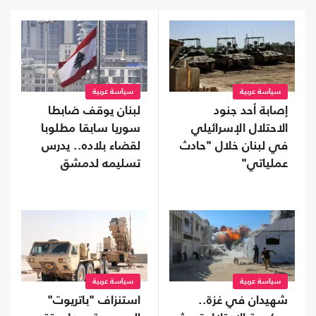
سياسة عربية
سياسة عربية
إصابة أحد جنود
لبنان يوقف ضابطا
الاحتلال الإسرائيلي
سوريا سابقا مطلوبا
في لبنان خلال "حادث
لقضاء بلاده.. يدرس
عملياتي"
تسليمه لدمشق
سياسة عربية
سياسة عربية
شهيدان في غزة..
استنزاف "باتريوت"