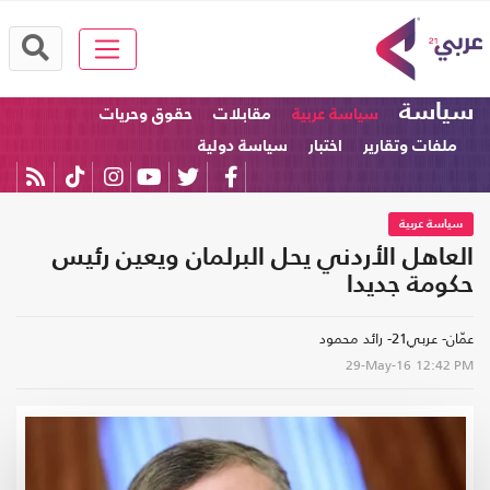
سياسة
سياسة عربية
مقابلات
حقوق وحريات
ملفات وتقارير
اختبار
سياسة دولية
سياسة عربية
العاهل الأردني يحل البرلمان ويعين رئيس
حكومة جديدا
عمّان- عربي21- رائد محمود
29-May-16
12:42 PM