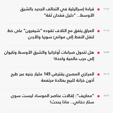
17:22
قراءة إسرائيلية في التحالف الجديد بالشرق
الأوسط.. "دليل فقدان ثقة"
17:14
العراق يتفق مع ائتلاف تقوده "شيفرون" على خط
لنقل النفط إلى موانئ سوريا والأردن
16:45
هل تتحول صراعات أوكرانيا والشرق الأوسط وتايوان
إلى حرب عالمية واحدة؟
16:12
المركزي المصري يقترض 145 مليار جنيه عبر طرح
أذون خزانة للبيع بفائدة مرتفعة
16:01
"معاريف": إقالات عناصر الموساد ليست سوى
ستار دخاني.. ماذا يحدث؟