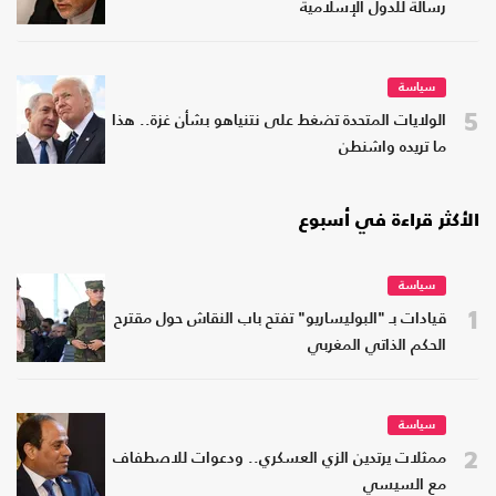
رسالة للدول الإسلامية
سياسة
5
الولايات المتحدة تضغط على نتنياهو بشأن غزة.. هذا
ما تريده واشنطن
الأكثر قراءة في أسبوع
سياسة
1
قيادات بـ "البوليساريو" تفتح باب النقاش حول مقترح
الحكم الذاتي المغربي
سياسة
2
ممثلات يرتدين الزي العسكري.. ودعوات للاصطفاف
مع السيسي