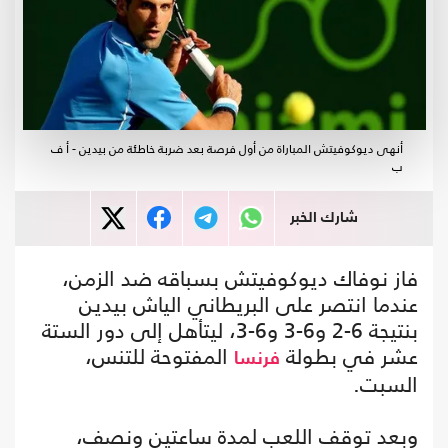
أنهى ديوكوفيتش المباراة من أول فرصة بعد ضربة خاطئة من بيدين - أ ف
ب
شارك الخبر
فاز نوفاك ديوكوفيتش بسباقه ضد الزمن،
عندما انتصر على البريطاني الياش بيدين
بنتيجة 6-2 و6-3 و6-3، ليتأهل إلى دور الستة
عشر في بطولة
المفتوحة للتنس،
فرنسا
السبت.
وبعد توقف اللعب لمدة ساعتين ونصف،