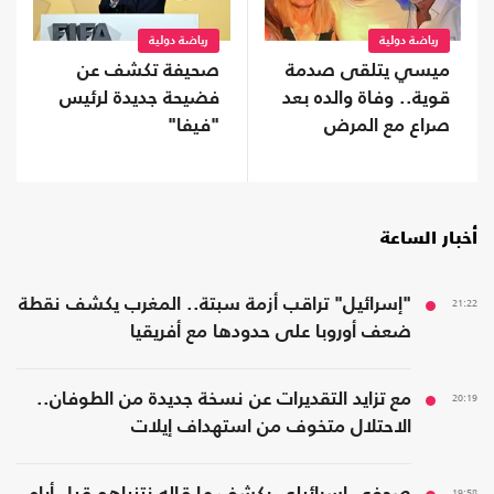
رياضة دولية
رياضة دولية
ميسي يتلقى صدمة
صحيفة تكشف عن
قوية.. وفاة والده بعد
فضيحة جديدة لرئيس
صراع مع المرض
"فيفا"
أخبار الساعة
21:22
"إسرائيل" تراقب أزمة سبتة.. المغرب يكشف نقطة
ضعف أوروبا على حدودها مع أفريقيا
20:19
مع تزايد التقديرات عن نسخة جديدة من الطوفان..
الاحتلال متخوف من استهداف إيلات
19:58