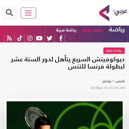
رياضة
رياضة دولية
رياضة عربية
رياضة دولية
ديوكوفيتش السريع يتأهل لدور الستة عشر
لبطولة فرنسا للتنس
باريس – رويترز
29-May-16
03:55 AM