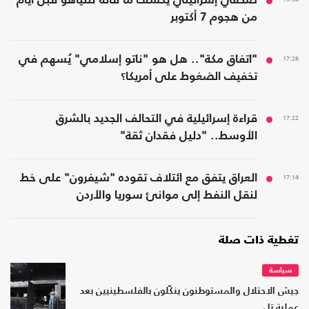
صحفي إسرائيلي يكشف ما قاله نتنياهو قبل أيام
من هجوم 7 أكتوبر
17:26
"اتفاق مكة".. هل هو "ناتو إسلامي" يُسهم في
تخفيف الضغوط على أمريكا؟
17:22
قراءة إسرائيلية في التحالف الجديد بالشرق
الأوسط.. "دليل فقدان ثقة"
17:14
العراق يتفق مع ائتلاف تقوده "شيفرون" على خط
لنقل النفط إلى موانئ سوريا والأردن
تغطية ذات صلة
سياسة
جيش الاحتلال والمستوطنون ينكّلون بالفلسطينيين بعد
عملية تل