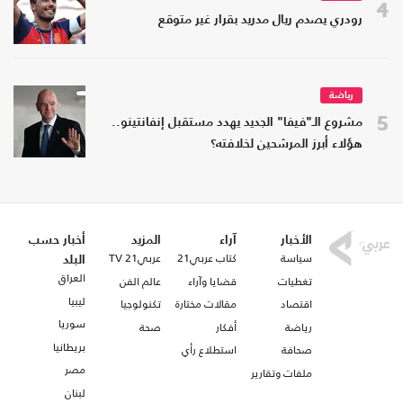
4
رودري يصدم ريال مدريد بقرار غير متوقع
رياضة
5
مشروع الـ"فيفا" الجديد يهدد مستقبل إنفانتينو..
هؤلاء أبرز المرشحين لخلافته؟
الأخبار
آراء
المزيد
أخبار حسب
سياسة
كتاب عربي21
عربي21 TV
البلد
العراق
تغطيات
قضايا وآراء
عالم الفن
ليبيا
اقتصاد
مقالات مختارة
تكنولوجيا
سوريا
رياضة
أفكار
صحة
بريطانيا
صحافة
استطلاع رأي
مصر
ملفات وتقارير
لبنان