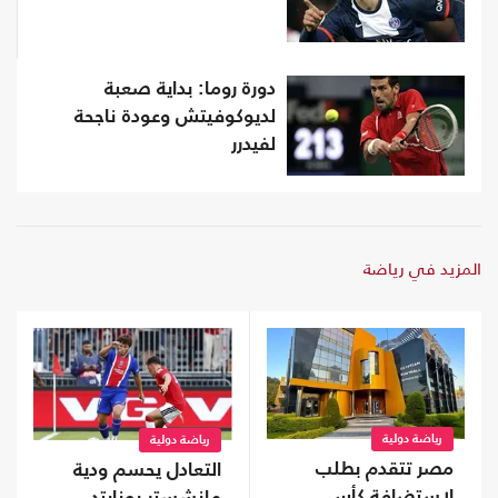
دورة روما: بداية صعبة
لديوكوفيتش وعودة ناجحة
لفيدرر
المزيد في رياضة
رياضة دولية
رياضة دولية
مصر تتقدم بطلب
التعادل يحسم ودية
لاستضافة كأس