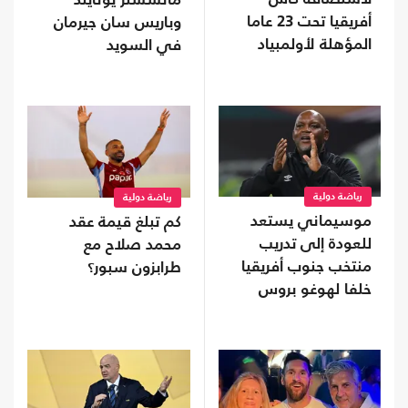
مانشستر يونايتد
أفريقيا تحت 23 عاما
وباريس سان جيرمان
المؤهلة لأولمبياد
في السويد
2028
رياضة دولية
رياضة دولية
موسيماني يستعد
كم تبلغ قيمة عقد
للعودة إلى تدريب
محمد صلاح مع
منتخب جنوب أفريقيا
طرابزون سبور؟
خلفا لهوغو بروس