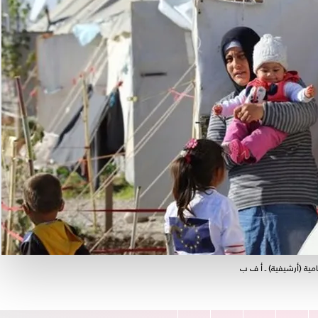
مية (أرشيفية) ـ أ ف ب