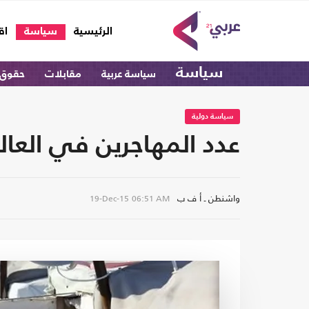
(current)
الرئيسية
سياسة
اق
سياسة
سياسة عربية
مقابلات
حقوق 
سياسة دولية
عدد المهاجرين في العالم سجل
واشنطن ـ أ ف ب
19-Dec-15
06:51 AM