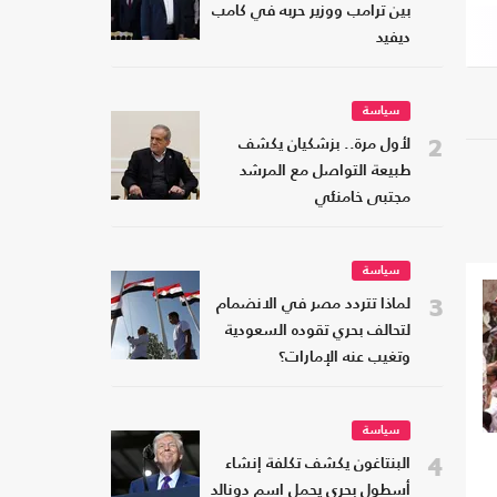
بين ترامب ووزير حربه في كامب
ديفيد
سياسة
2
لأول مرة.. بزشكيان يكشف
طبيعة التواصل مع المرشد
مجتبى خامنئي
سياسة
3
لماذا تتردد مصر في الانضمام
لتحالف بحري تقوده السعودية
وتغيب عنه الإمارات؟
سياسة
4
البنتاغون يكشف تكلفة إنشاء
أسطول بحري يحمل اسم دونالد