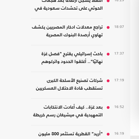
18:29
النفط يسجل ارتفاعا بعد هجمات
الحوثي على تحشدات سعودية في
اليمن
18:07
تراجع معدلات ادخار المصريين يكشف
تهاوي أرصدة البنوك المصرية
17:37
باحث إسرائيلي يقترح "فصل غزة
نهائيًا".. أغلقوا الحدود واتركوهم
لمصر
17:19
شركات تصنيع الأسلحة الكبرى
تستقطب قادة الاحتلال العسكريين
والأمنيين للعمل معها
16:52
بعد غزة.. كيف أعادت الانتخابات
التمهيدية في ميشيغان رسم خريطة
الديمقراطيين؟
16:19
"أريد" القطرية تستثمر 800 مليون