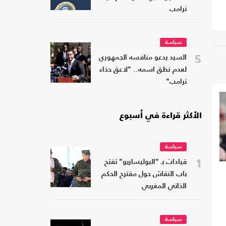
ترامب
سياسة
5
السيد يدعو منافسه الجمهوري
لعدم نطق اسمه.. "لاعق حذاء
ترامب"
الأكثر قراءة في أسبوع
سياسة
1
قيادات بـ "البوليساريو" تفتح
باب النقاش حول مقترح الحكم
الذاتي المغربي
سياسة