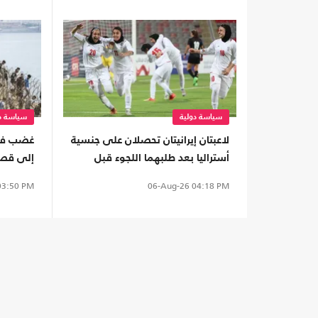
سياسة دولية
سياسة دو
لاعبتان إيرانيتان تحصلان على جنسية
غضب في 
أستراليا بعد طلبهما اللجوء قبل
إلى قصف
أشهر
3:50 PM
06-Aug-26
04:18 PM