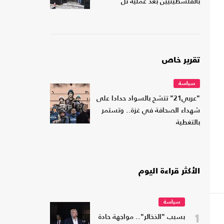
بالفلسطينيين بعد عملية تل
تقرير خاص
سياسة
"عربي21" تتشح بالسواد حدادا على
شهداء الصحافة في غزة.. وتستمر
بالتغطية
الأكثر قراءة اليوم
سياسة
1
بسبب "الذخائر".. مواجهة حادة