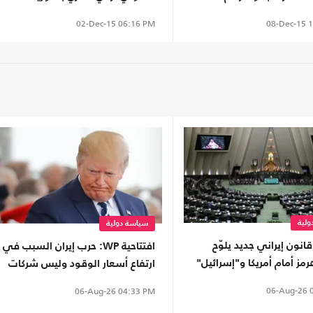
08-Dec-15
1
02-Dec-15
06:16 PM
لية
سياسة دولية
نون إيراني جديد يلوّح
افتتاحية WP: حرب إيران السبب في
رمز أمام أمريكا و"إسرائيل"
ارتفاع أسعار الوقود وليس شركات
النفط "الجشعة"
06-Aug-26
0
06-Aug-26
04:33 PM