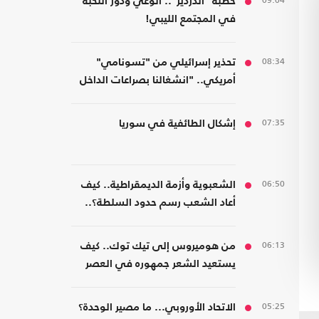
09:04
خطبة "الدردير".. الوعي ودور النخبة
في المجتمع الليبي!
08:34
تحذير إسرائيلي من "تسونامي"
أمريكي.. "انشغالنا بصراعات الداخل
يحجب ما يتغير بواشنطن"
07:35
إشكال الطائفية في سوريا
06:50
الشعبوية وأزمة الديمقراطية.. كيف
أعاد الشعب رسم حدود السلطة؟..
كتاب جديد
06:13
من هوميروس إلى تيك توك.. كيف
يستعيد الشعر جمهوره في العصر
الرقمي؟
05:25
الاتحاد الأوروبي... ما مصير الوحدة؟