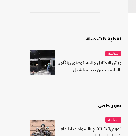
تغطية ذات صلة
سياسة
جيش الاحتلال والمستوطنون ينكّلون
بالفلسطينيين بعد عملية تل
تقرير خاص
سياسة
"عربي21" تتشح بالسواد حدادا على