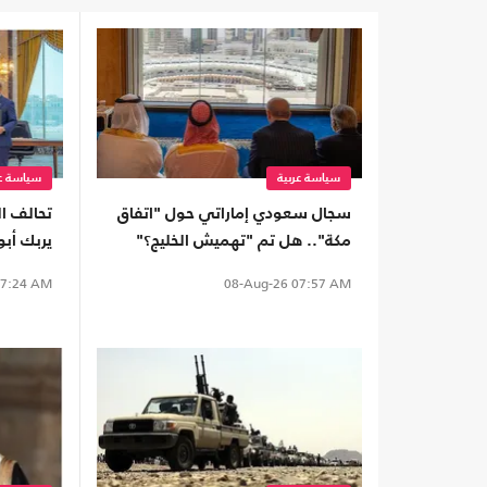
سياسة عربية
سياسة عر
سجال سعودي إماراتي حول "اتفاق
تحالف ال
مكة".. هل تم "تهميش الخليج؟"
يربك أب
الأمن ال
7:24 AM
08-Aug-26
07:57 AM