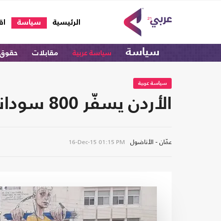
(current)
الرئيسية
سياسة
اق
سياسة
سياسة عربية
مقابلات
حقوق 
سياسة عربية
الأردن يسفّر 800 سوداني طلبوا اللجوء فيه
عمّان - الأناضول
16-Dec-15
01:15 PM