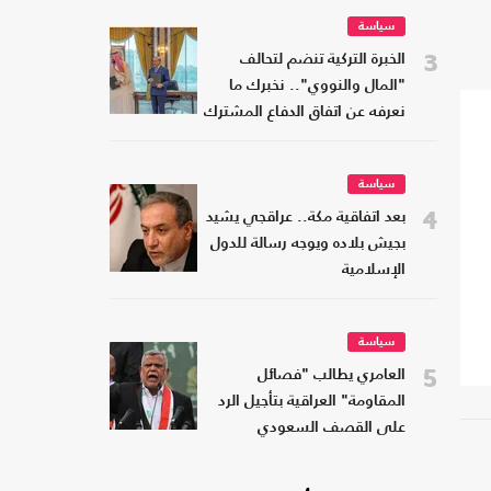
سياسة
3
الخبرة التركية تنضم لتحالف
"المال والنووي".. نخبرك ما
نعرفه عن اتفاق الدفاع المشترك
سياسة
4
بعد اتفاقية مكة.. عراقجي يشيد
بجيش بلاده ويوجه رسالة للدول
الإسلامية
سياسة
5
العامري يطالب "فصائل
المقاومة" العراقية بتأجيل الرد
على القصف السعودي