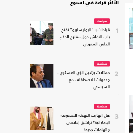
الأكثر قراءة في أسبوع
سياسة
1
قيادات بـ "البوليساريو" تفتح
باب النقاش حول مقترح الحكم
الذاتي المغربي
سياسة
2
ممثلات يرتدين الزي العسكري..
ودعوات للاصطفاف مع
السيسي
سياسة
3
هل انهارت التهدئة السعودية
الإماراتية؟ تراشق إعلامي
واتهامات جديدة