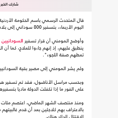
شارك الخبر
قال المتحدث الرسمي باسم الحكومة الأردنية
اليوم الأربعاء، بتسفير 800 سوداني إلى بلادهم.
وأوضح المومني أن قرار تسفير
"
السودانيين
ينطبق عليهم، إذ إنهم جاءوا للعلاج، كما أن 
تعطهم صفة اللجوء".
ولم يشر المومني إلى مصير بقية السودانيين، إ
وبحسب مراسل الأناضول، فقد تم تسفير هؤلا
على الفور ما إذا تكفلت الدولة ماديا بتسفير
ومنذ منتصف الشهر الماضي، اعتصم مئات الس
بالاعتراف بهم كلاجئين بعد أن قدم غالبيتهم
الاقتتال الدائر هناك.