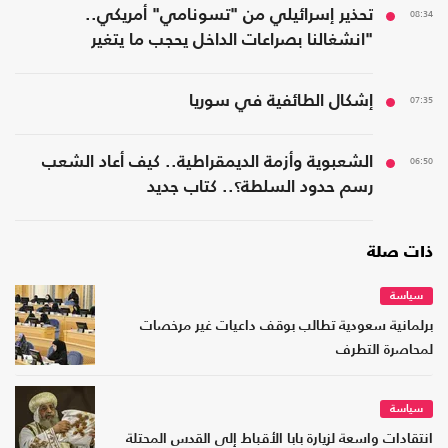
08:34
تحذير إسرائيلي من "تسونامي" أمريكي..
"انشغالنا بصراعات الداخل يحجب ما يتغير
بواشنطن"
07:35
إشكال الطائفية في سوريا
06:50
الشعبوية وأزمة الديمقراطية.. كيف أعاد الشعب
رسم حدود السلطة؟.. كتاب جديد
ذات صلة
سياسة
برلمانية سعودية تطالب بوقف داعيات غير مرخصات
لمحاصرة التطرف
سياسة
انتقادات واسعة لزيارة بابا الأقباط إلى القدس المحتلة