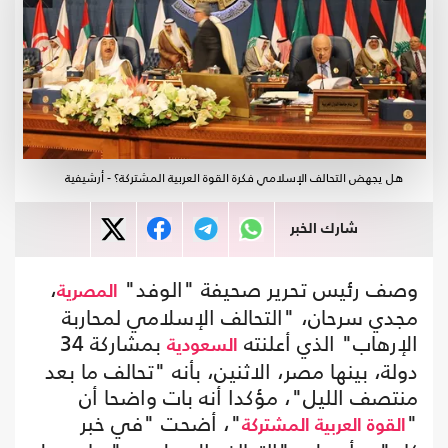
هل يجهض التحالف الإسلامي فكرة القوة العربية المشتركة؟ - أرشيفية
شارك الخبر
وصف رئيس تحرير صحيفة "الوفد"
،
المصرية
مجدي سرحان، "التحالف الإسلامي لمحاربة
الإرهاب" الذي أعلنته
بمشاركة 34
السعودية
دولة، بينها مصر، الاثنين، بأنه "تحالف ما بعد
منتصف الليل"، مؤكدا أنه بات واضحا أن
"
"، أضحت "في خبر
القوة العربية المشتركة