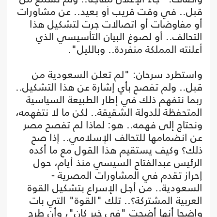
قبل.. في وقت قريب أو بعيد.. عن مشاورات
أو مفاوضات أو اتصالات جرت لتشكيل هذا
التحالف.. أو لصوغ البيان التأسيسي الذي
أعلنته المملكة منفردة.. وبالليل".
واستطرد سرحان: "لم تعلن السعودية من
قبل.. ولم تفصح بأي إشارة عن هذا التشكيل..
ربما نتفهم ذلك في إطار الطبيعة السياسية
المتحفظة للدولة الشقيقة.. لكن ما لا نتفهمه،
ونحتاج إلى فهمه.. هو: لماذا لم تفصح مصر
عن انضمامها للتحالف الإسلامي.. إذا صح
ذلك؟ وكيف يستقيم هذا القول مع ما أكده
الرئيس عبدالفتاح السيسي منذ أيام، حول
إحراز تقدم في المشاورات المصرية -
السعودية.. من أجل الإسراع بتشكيل القوة
العربية المشتركة؟.. تلك "القوة" التي بات
واضحا أنها أضحت "في خبر كان"، وأن طرح