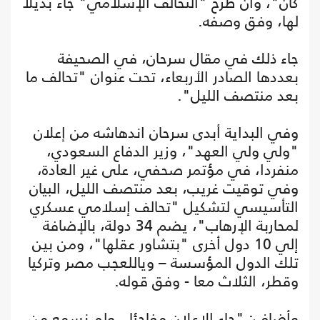
كان"، وأن طرح "التحالف الإسلامي" جاء بديلا
لها، وفق وصفه.
جاء ذلك في مقال سرحان، في الصحيفة
بعددها الصادر الأربعاء، تحت عنوان "تحالف ما
بعد منتصف الليل".
وفي البداية أبدى سرحان اندهاشه من إعلان
"ولي ولي العهد"، وزير الدفاع السعودي،
منفردا، في مؤتمر صحفي، على غير العادة،
وفي توقيت غريب، بعد منتصف الليل، البيان
التأسيسي لتشكيل "تحالف إسلامي عسكري
لمحاربة الإرهاب"، يضم 34 دولة، بالإضافة
إلي 10 دول أخرى "بتشاور عقلها"، ومن بين
تلك الدول المؤسسة – وياللعجب مصر وتركيا
وقطر، الثلاث معا - وفق قوله.
وأضاف: "جاء الإعلان مفاجئا.. ولم نسمع من