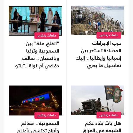
ملفات وتقارير
ملفات وتقارير
حرب الإجراءات
"اتفاق مكة" بين
المضادة تستعر بين
السعودية وتركيا
إسبانيا وإيطاليا.. إليك
وباكستان.. تحالف
تفاصيل ما يجري
دفاعي أم نواة لـ"ناتو
إسلامي"؟
ملفات وتقارير
ملفات وتقارير
هل بات بقاء حكم
السعودية.. معالم
الشيعة في العراق
وأبراج تكتسي بأعلام