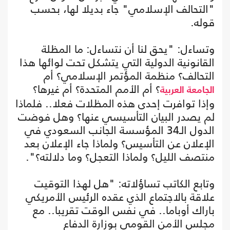
"التحالف الإسلامي" جاء بديلا لها، بحسب
قوله.
وتساءل: "يحق لنا أن نتساءل: ما المظلة
القانونية الدولية التي يتشكل تحت لوائها هذا
التحالف؟ منظمة المؤتمر الإسلامي؟ أم
؟ أم الأمم المتحدة؟ أم غيرها؟
الجامعة العربية
وإذا توافرت إحدى هذه المظلات فعلا.. فلماذا
لم يصدر البيان التأسيسي عنها؟ وهل فوضت
الدول الـ34 المؤسسة الجانب السعودي في
الإعلان عن التأسيس؟ ولماذا جاء الإعلان بعد
منتصف الليل؟ ولماذا التعجل؟ وما دلالته؟".
وتابع الكاتب تساؤلاته: "هل لهذا التوقيت
علاقة بالاجتماع الذي عقده الرئيس الأمريكي
باراك أوباما.. في نفس الوقت تقريبا.. مع
مجلس الأمن القومي بوزارة الدفاع