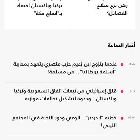
رهن نزع سلاح
تركيا وباكستان احتفاء
الفصائل؟
بـ"اتفاق مكة"
أخبار الساعة
13:20
عندما يتزوج ابن زعيم حزب عنصري يتعهد بمحاربة
"أسلمة بريطانيا".. من مسلمة!
11:19
قلق إسرائيلي من تبعات اتفاق السعودية وتركيا
وباكستان.. ودعوة لتشكيل تحالفات موازية
09:04
خطبة "الدردير".. الوعي ودور النخبة في المجتمع
الليبي!