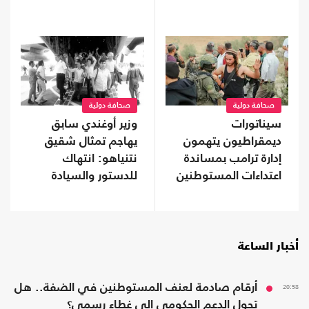
التاريخي؟
صحافة دولية
صحافة دولية
سيناتورات
وزير أوغندي سابق
ديمقراطيون يتهمون
يهاجم تمثال شقيق
إدارة ترامب بمساندة
نتنياهو: انتهاك
اعتداءات المستوطنين
للدستور والسيادة
وتشويه لذاكرة عنتيبي
أخبار الساعة
20:58
أرقام صادمة لعنف المستوطنين في الضفة.. هل
تحول الدعم الحكومي إلى غطاء رسمي؟