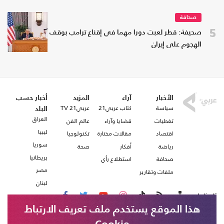
صحافة
5
صحيفة: قطر لعبت دورا مهما في إقناع ترامب بوقف
الهجوم على إيران
الأخبار
آراء
المزيد
أخبار حسب
سياسة
كتاب عربي21
عربي21 TV
البلد
العراق
تغطيات
قضايا وآراء
عالم الفن
ليبيا
اقتصاد
مقالات مختارة
تكنولوجيا
سوريا
رياضة
أفكار
صحة
بريطانيا
صحافة
استطلاع رأي
مصر
ملفات وتقارير
لبنان
تابعنا على
هذا الموقع يستخدم ملف تعريف الارتباط