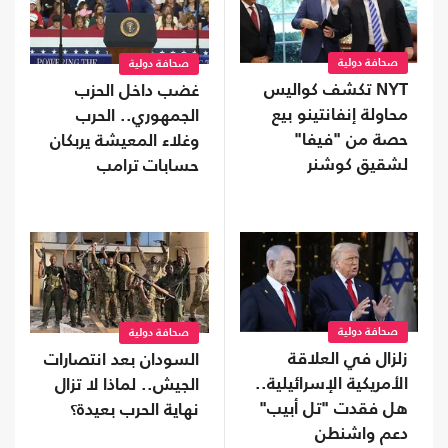
صحافة دولية
صحافة دولية
NYT تكشف كواليس
غضب داخل الحزب
محاولة إنفانتينو بيع
الجمهوري.. الحرب
حصة من "فيفا"
وغلاء المعيشة يربكان
لشقيق كوشنر
حسابات ترامب
صحافة دولية
صحافة دولية
زلزال في العلاقة
السودان بعد انتصارات
الأمريكية الإسرائيلية..
الجيش.. لماذا لا تزال
هل فقدت "تل أبيب"
نهاية الحرب بعيدة؟
دعم واشنطن