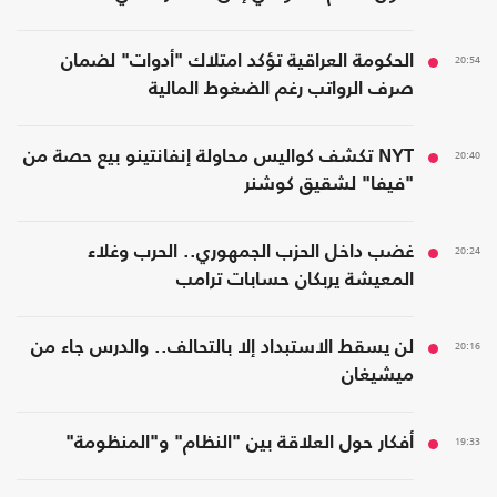
20:54
الحكومة العراقية تؤكد امتلاك "أدوات" لضمان
صرف الرواتب رغم الضغوط المالية
20:40
NYT تكشف كواليس محاولة إنفانتينو بيع حصة من
"فيفا" لشقيق كوشنر
20:24
غضب داخل الحزب الجمهوري.. الحرب وغلاء
المعيشة يربكان حسابات ترامب
20:16
لن يسقط الاستبداد إلا بالتحالف.. والدرس جاء من
ميشيغان
19:33
أفكار حول العلاقة بين "النظام" و"المنظومة"