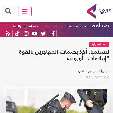
صحافة
صحافة عربية
صحافة دولية
صحافة إسرائيلية
صحافة دولية
لاستمبا: أخذ بصمات المهاجرين بالقوة
"إملاءات" أوروبية
عربي21 - نرجس ملكي
16-Dec-15
02:44 AM