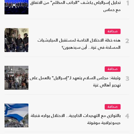
1
تحليل إسرائيلي يكشف "الجانب المظلم" من الاتفاق
مع حماس
صحافة
2
هذه خطة الاحتلال الخاصة لمستقبل الميليشيات
المسلحة في غزة.. أين سيذهبون؟
صحافة
3
وثيقة: مجلس السلام يتعهد لـ"إسرائيل" بالعمل على
تهجير أهالي غزة
صحافة
4
بالتوازي مع التهديدات الخارجية.. الاحتلال يواجه قنبلة
ديموغرافية موقوتة