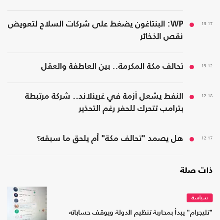
13:17
WP: البنتاغون يضغط على شركات السلاح لتعويض
نقص الذخائر
13:12
تحالف مكة المكرمة.. بين العاطفة والعقل
12:18
النفط يشعل أزمة في غرينلاند.. شركة مرتبطة
بترامب تتحرك للحفر رغم التحذير
12:17
هل يصمد "تحالف مكة" أم يلحق ما سبقه؟
ذات صلة
سياسة
"تليجرام" يبدأ بمحاربة تنظيم الدولة ويوقف حساباته