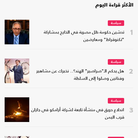
الأكثر قراءة اليوم
سياسة
1
تدشين حكومة ظل مصرية في الخارج بمشاركة
"تكنوقراط" ومعارضين
سياسة
2
هل يحكم الـ"صراصير" الهند؟.. نخبرك عن مشاهير
وفنانين وصلوا إلى السلطة
سياسة
3
اندلاع حريق في منشأة تابعة لشركة أرامكو في جازان
قرب اليمن