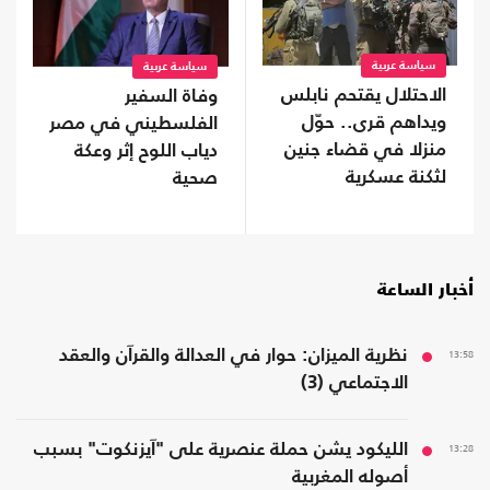
سياسة عربية
سياسة عربية
الاحتلال يقتحم نابلس
وفاة السفير
ويداهم قرى.. حوّل
الفلسطيني في مصر
منزلا في قضاء جنين
دياب اللوح إثر وعكة
لثكنة عسكرية
صحية
أخبار الساعة
13:58
نظرية الميزان: حوار في العدالة والقرآن والعقد
الاجتماعي (3)
13:28
الليكود يشن حملة عنصرية على "آيزنكوت" بسبب
أصوله المغربية