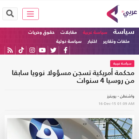
سياسة
سياسة عربية
مقابلات
حقوق وحريات
ملفات وتقارير
اختبار
سياسة دولية
سياسة عربية
محكمة أمريكية تسجن مسؤولا نوويا سابقا
من روسيا 4 سنوات
واشنطن - رويترز
16-Dec-15
01:09 AM