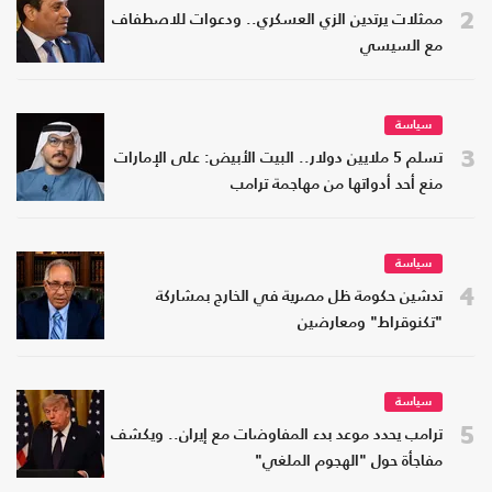
2
ممثلات يرتدين الزي العسكري.. ودعوات للاصطفاف
مع السيسي
سياسة
3
تسلم 5 ملايين دولار.. البيت الأبيض: على الإمارات
منع أحد أدواتها من مهاجمة ترامب
سياسة
4
تدشين حكومة ظل مصرية في الخارج بمشاركة
"تكنوقراط" ومعارضين
سياسة
5
ترامب يحدد موعد بدء المفاوضات مع إيران.. ويكشف
مفاجأة حول "الهجوم الملغي"