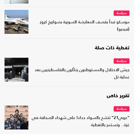
سياسة
موسكو تبدأ بقصف المعارضة السورية بصواريخ كروز
(فيديو)
تغطية ذات صلة
سياسة
جيش الاحتلال والمستوطنون ينكّلون بالفلسطينيين بعد
عملية تل
تقرير خاص
سياسة
"عربي21" تتشح بالسواد حدادا على شهداء الصحافة في
غزة.. وتستمر بالتغطية