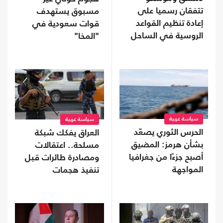
تتفقان رسميا على
مسبوق يستهدف
إعادة تنظيم القواعد
قوات سعودية في
الروسية في الساحل
"المخا"
سياسة عربية
سياسة عربية
الحرس الثوري يصعّد
العراق يفكك شبكة
بشأن هرمز: المضيق
مسلحة.. اعتقالات
أصبح جزءًا من جغرافيا
ومصادرة طائرات قبل
المواجهة
تنفيذ هجمات