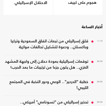
هجوم على كييف
الاحتلال الإسرائيلي
أخبار الساعة
11:19
قلق إسرائيلي من تبعات اتفاق السعودية وتركيا
وباكستان.. ودعوة لتشكيل تحالفات موازية
09:39
توقعات إسرائيلية بعودة دحلان إلى واجهة المشهد
الغزي.. هل يكون جزءا من ترتيبات ما بعد الحرب؟
09:04
خطبة "الدردير".. الوعي ودور النخبة في المجتمع
الليبي!
08:34
تحذير إسرائيلي من "تسونامي" أمريكي..