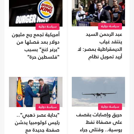
سياسة دولية
سياسة دولية
عبد الرحمن السيد
أمريكية تجمع ربع مليون
ينتقد غياب
دولار بعد فصلها من
الديمقراطية بمصر: لا
"برغر كنغ" بسبب
أريد تمويل نظام
"فلسطين حرة"
يفرض "قبضة خانقة"
على شعبه
سياسة دولية
سياسة دولية
حريق وإصابات بقصف
"بداية عصر ذهبي"..
على مصفاة نفط
رئيس كولومبيا يدشن
روسية.. وقتلى جراء
صفحة جديدة مع