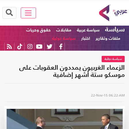
سياسة
سياسة عربية
مقابلات
حقوق وحريات
ملفات وتقارير
اختبار
سياسة دولية
سياسة دولية
الزعماء الغربيون يمددون العقوبات على
موسكو ستة أشهر إضافية
22-Nov-15
06:22 AM