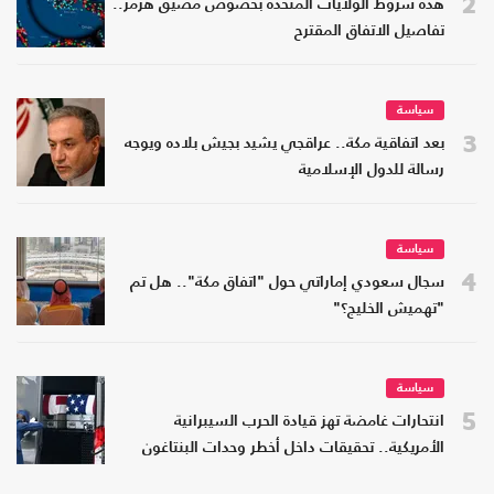
2
هذه شروط الولايات المتحدة بخصوص مضيق هرمز..
تفاصيل الاتفاق المقترح
سياسة
3
بعد اتفاقية مكة.. عراقجي يشيد بجيش بلاده ويوجه
رسالة للدول الإسلامية
سياسة
4
سجال سعودي إماراتي حول "اتفاق مكة".. هل تم
"تهميش الخليج؟"
سياسة
5
انتحارات غامضة تهز قيادة الحرب السيبرانية
الأمريكية.. تحقيقات داخل أخطر وحدات البنتاغون