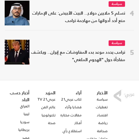
سياسة
4
تسلم 5 ملايين دولار.. البيت الأبيض: على الإمارات
منع أحد أدواتها من مهاجمة ترامب
سياسة
5
ترامب يحدد موعد بدء المفاوضات مع إيران.. ويكشف
مفاجأة حول "الهجوم الملغي"
الأخبار
آراء
المزيد
أخبار حسب
سياسة
كتاب عربي21
عربي21 TV
البلد
العراق
تغطيات
قضايا وآراء
عالم الفن
ليبيا
اقتصاد
مقالات مختارة
تكنولوجيا
سوريا
رياضة
أفكار
صحة
بريطانيا
صحافة
استطلاع رأي
مصر
ملفات وتقارير