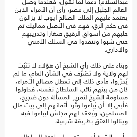
عبدالسلام) دعما لما نقول، فعندما وصل
العالم الجليل إلى مصر، رأى أن الأمراء الذين
يعتمد عليهم الملك الصالح أيوب لا يزالون
في حكم الرق، فهم في الأصل مماليك تم
جلبهم من أسواق الرقيق صغارا وتدريبهم
حتى شبوا وتنفذوا في السلك الأمني
والإداري.
وبناء على ذلك رأى الشيخ أن هؤلاء لا تثبُت
لهم ولاية ولا تَصَرُّف في الشأن العام، ما لم
يُحرَّروا، فأدى ذلك إلى تعطل مصالح الأمراء،
كان من بينهم نائب السلطان نفسه، فحاولوا
مساومة الشيخ لتمرير المسألة دون ضجيج،
فأبى إلا أن يُباعوا وتُرد أثمانهم إلى بيت مال
المسلمين، ويُعقد لهم مجلسٌ ليباعوا فيه
وينالوا العتق بطريقة شرعية.
وأبى الشيخ أن يستجيب لمراجعة السلطان