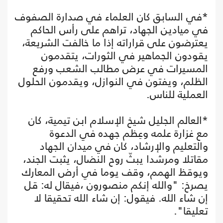
*في السابق كان العلماء في صدارة الصفوف
في ميادين الجهاد، تراهم على رأس الحاكم
يعترضون على قراراته إذا ما خالفت الشريعة،
يقودون الجماهير في الثورات، يتقدمون
المسيرات في عرض مطالب الشعب ورفع
الظلم، ويفتون في النوازل، ويقدمون الحلول
العملية للناس.
*العالم الجليل شيخ الإسلام ابن تيمية، كان
مع غزارة علمه وعِظم جهده في الدعوة
والتعليم والإرشاد، كان في ميدان الجهاد
مقاتلا ومرشدا يبثّ روح النضال، يثبت الجند،
ويوقظ الهمم، وقف يوما في أرض المعارك
يصرخ: "والله إنكم منصورون ،فيقال له: قل
إن شاء الله. فيقول: إن شاء الله تحقيقا لا
تعليقا".