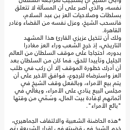
نفسه، والذي أصر على أن المسألة لا تتعلق
بسلطات وصلاحيات العز بن عبد السلام،
فانسحب الشيخ، وعزل نفسه من القضاء وغادر
القاهرة.
ولك أن تتخيل عزيزي القارئ هذا المشهد
التاريخي، إذ خرج الشعب وراء العز مغادرا
بدوره، احتجاجا على موقف السلطان من العالم
الجليل وتأييدا للحق، فما كان من السلطان بعد
أن أدرك خطورة الموقف إلا أن ركب في طلب
العز واسترضاه للرجوع، فوافق الأخير على أن
يتم بيع الأمراء، وبالفعل وقف الشيخ في
مجلس البيع ينادي على الأمراء، ويغالي في
أثمانهم لإفادة بيت المال، وسُمّي من وقتها
"بائع الأمراء".
*هذه الحاضنة الشعبية والالتفاف الجماهيري،
خدم الشيخ في قضيته في إقرار الشريعة رغم