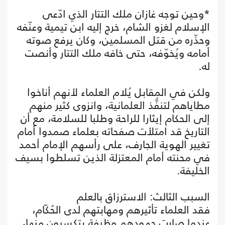
*وحين توجه غازان ملك التتار الذي ادّعى
الإسلام لغزو الشام، خرج إليه ابن تيمية وعنّفه
وحذّره من قتل المسلمين، وكان يرفع صوته
أمامه ويُخوّفه، حتى خافه ملك التتار وأنصت
له.
ولكن في المقابل يُلام العلماء لأنهم أناخوا
مطاياهم لتنفُّذ العلمانية، وانزوى كثير منهم
إلى الحكام إيثارا للراحة وطلبا للسلامة، مع أن
التاريخ قد امتلأت صفحاته بعلماء صمدوا أمام
تغيير الهوية الجارف، على رأسهم الإمام أحمد
في محنته أمام المعتزلة الذين تسلطوا بسيف
الخليفة.
السبب الثالث: الاسترزاق بالعلم
فقد العلماء تأثيرهم ومهابتهم لدى الحُكّام،
عندما صارت جهودهم وظيفة يتكسبون منها،