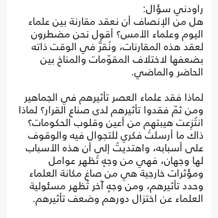
راودني سؤال:
هل من الإنصاف أن نعقد مقارنة بين علماء
اليوم وعلماء الأمس؟ أقول نحن مضطرون
لعقد هذه المقارنات، ونُقرُّ في الوقت ذاته
بضعفها لاختلاف المقوّمات والمناخ بين
الحاضر والماضي.
لماذا فقد علماء العصر تأثيرهم في الجماهير
ومن ثمّ فقدوا تأثيرهم لدى صناع القرار؟ لماذا
انتُزِعت هيبتهم من أعين وقلوب الحكومات؟
ذاك ما أرسلتُ فكري للتجوال فيه والوقوف
على أسبابه، واهتديتُ إلى أن هذه الأسباب
لها وجهان، فهي من وجهٍ تُظهر عوامل
ومؤثرات خارجية هي من صاغ مكانة العلماء
وحدد تأثيرهم، ومن وجهٍ آخر تُظهر مسئولية
العلماء عن اختزال دورهم وضعف تأثيرهم.