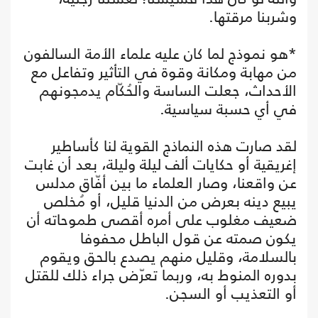
وشربنا مرقتها.
*هو نموذج لما كان عليه علماء الأمة السالفون
من مهابة ومكانة وقوة في التأثير وتفاعل مع
الأحداث، جعلت الساسة والحُكّام يدمجونهم
في أي حسبة سياسية.
لقد صارت هذه النماذج القوية لنا كأساطير
إغريقية أو حكايات ألف ليلة وليلة، بعد أن غابت
عن واقعنا، وصار العلماء ما بين أفّاق مدلس
يبيع دينه بعرض من الدنيا قليل، أو مُخلص
ضعيف مغلوب على أمره أقصى طموحاته أن
يكون صمته عن قول الباطل محفوفا
بالسلامة، وقليل منهم يصدع بالحق ويقوم
بدوره المنوط به، وربما تعرّض جراء ذلك للقتل
أو التعذيب أو السجن.