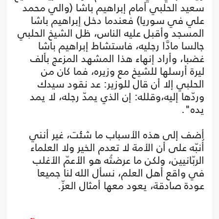
سعيد الحلبي أمام إبراهيم باشا (والي محمد
علي في سوريا) فعندما دخل إبراهيم باشا
المسجد وأقبل عليه الناس، ظل الشيخ الحلبي
جالسا مادَّا رجليه، فاستشاط إبراهيم باشا
غضبا، وأراد إنهاء هذا المشهد المزعج بألف
ليرة أرسلها للشيخ مع وزيره، فما كان من
الحلبي إلا أن قال للوزير: عد نقود سيدك
وردّها إليه،وقلله: إن الذي يمدّ رجله، لا يمد
يده".
أضف إلى هذه الأسباب ما شئت، غير أنني
أُنبّه على أن الأمة لا تعدم الخير ولا العلماء
الربّانيين، ولكن ما عرضتُه هو الأعمّ الأغلب
في واقع أهل العلم، نسأل الله لنا جميعا
عودة صادقة، يعود معها أمثال العزّ.