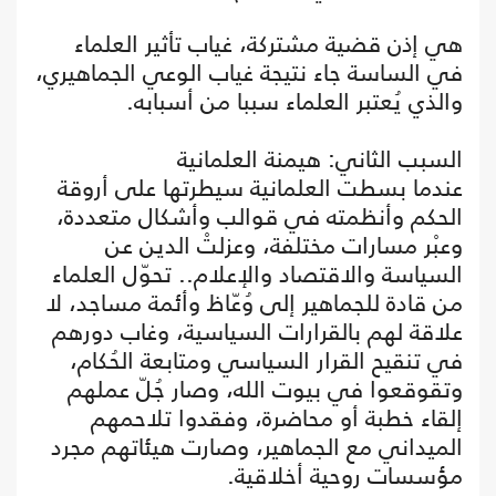
هي إذن قضية مشتركة، غياب تأثير العلماء
في الساسة جاء نتيجة غياب الوعي الجماهيري،
والذي يُعتبر العلماء سببا من أسبابه.
السبب الثاني: هيمنة العلمانية
عندما بسطت العلمانية سيطرتها على أروقة
الحكم وأنظمته في قوالب وأشكال متعددة،
وعبْر مسارات مختلفة، وعزلتْ الدين عن
السياسة والاقتصاد والإعلام.. تحوّل العلماء
من قادة للجماهير إلى وُعّاظ وأئمة مساجد، لا
علاقة لهم بالقرارات السياسية، وغاب دورهم
في تنقيح القرار السياسي ومتابعة الحُكام،
وتقوقعوا في بيوت الله، وصار جُلّ عملهم
إلقاء خطبة أو محاضرة، وفقدوا تلاحمهم
الميداني مع الجماهير، وصارت هيئاتهم مجرد
مؤسسات روحية أخلاقية.