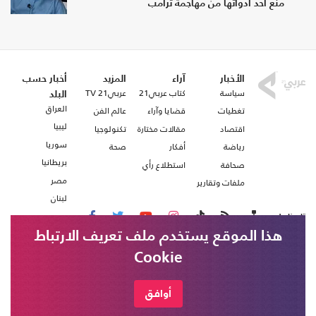
منع أحد أدواتها من مهاجمة ترامب
الأخبار
آراء
المزيد
أخبار حسب
سياسة
كتاب عربي21
عربي21 TV
البلد
العراق
تغطيات
قضايا وآراء
عالم الفن
ليبيا
اقتصاد
مقالات مختارة
تكنولوجيا
سوريا
رياضة
أفكار
صحة
بريطانيا
صحافة
استطلاع رأي
مصر
ملفات وتقارير
لبنان
تابعنا على
هذا الموقع يستخدم ملف تعريف الارتباط
Cookie
من نحن
اتصل بنا
شروط الاستخدام
أوافق
عربي21 ، جميع الحقوق محفوظة @ 2020