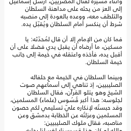
وأثناء مسيره لقتال المصريين، أرسل إسماعيل
إلى العز من يحثه على مداهنة السلطان
والتلطف معه، ووعده بالعودة إلى منصبه
شرط أن ينكسر أمام السلطان ويُقبّل يده.
فما كان من الإمام إلا أن قال لمُحدّثه: يا
مسكين، ما أرضاه أن يقبل يدي فضلا على أن
أقبل يده، فأخذه واعتقله في خيمة إلى جانب
خيمة السلطان.
وبينما السلطان في الخيمة مع حلفائه
الصليبيين، إذ تناهي إلى أسماعهم صوت
الشيخ وهو يتلو القرآن، فقال السلطان
لجلوسه: هذا أكبر قُسُوس (علماء) المسلمين،
وقد حبستُه لإنكاره عليّ تسليمي لكم حصون
المسلمين وعزلتُه عن الخطابة بدمشق وعن
مناصبه، فقال ملوك الصليبيين:
والله لو كان هذا قسيسنا؛ لغسلنا رجليه،