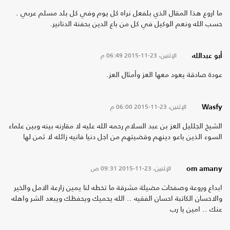
ما اروع هذا المقال الذي بلفعل نراه كل يوم وفي كل بلد مسلم عربي .
حسب الله ونعم الوكيل في كل من باع الدين بحفنة الدنانير.
الإثنين، 23-11-2015
06:49 م
أبو عبدالله
عودة صادقة يعود معها العز وأمثال العز.
الإثنين، 23-11-2015
06:00 م
Wasfy
الشيخ الجلليل العز بن عبد السلام رحمه الله عليه لا مقارنه بينه وبين علماء
السوء الذين باعو دينهم وقضيتهم من اجل دنيا فانيه زائله لا ثمن لها
الإثنين، 23-11-2015
09:31 ص
om amany
ابداع وروعة وصفحات مضيئة مشرقة ما تخطه لنا يمين زارعة الامل والخير
والاحسان الكاتبة احسان الفقيه .. الله يحميك ويحفظك ويبعد الشر واهله
عنك .. امين يا رب