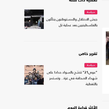
تغطية ذات صلة
سياسة
جيش الاحتلال والمستوطنون ينكّلون
بالفلسطينيين بعد عملية تل
تقرير خاص
سياسة
"عربي21" تتشح بالسواد حدادا على
شهداء الصحافة في غزة.. وتستمر
بالتغطية
الأكثر قراءة اليوم