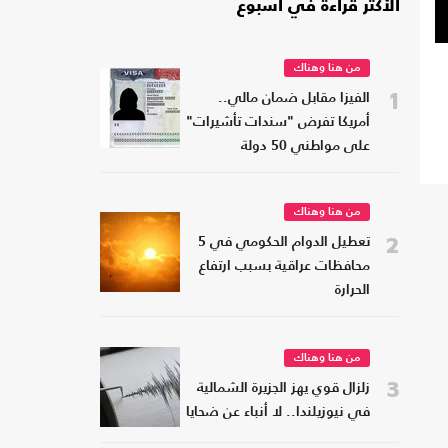
الأكثر قراءة في أسبوع
من هنا وهناك
1
الفيزا مقابل ضمان مالي..
أمريكا تفرض "سندات تأشيرات"
على مواطني 50 دولة
من هنا وهناك
2
تعطيل الدوام الحكومي في 5
محافظات عراقية بسبب ارتفاع
الحرارة
من هنا وهناك
3
زلزال قوي يهز الجزيرة الشمالية
في نيوزيلندا.. لا أنباء عن ضحايا