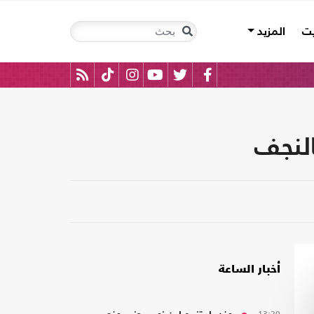
يت
المزيد
النجف
أخبار الساعة