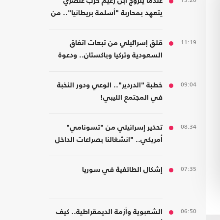
13:20
عندما يتزوج ابن زعيم حزب عنصري
يتعهد بمحاربة "أسلمة بريطانيا".. من
مسلمة!
11:19
قلق إسرائيلي من تبعات اتفاق
السعودية وتركيا وباكستان.. ودعوة
لتشكيل تحالفات موازية
09:04
خطبة "الدردير".. الوعي ودور النخبة
في المجتمع الليبي!
08:34
تحذير إسرائيلي من "تسونامي"
أمريكي.. "انشغالنا بصراعات الداخل
يحجب ما يتغير بواشنطن"
07:35
إشكال الطائفية في سوريا
06:50
الشعبوية وأزمة الديمقراطية.. كيف