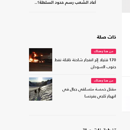
أعاد الشعب رسم حدود السلطة؟..
كتاب جديد
ذات صلة
من هنا وهناك
170 قتيلا إثر انفجار شاحنة ناقلة نفط
جنوب السودان
من هنا وهناك
مقتل خمسة متسلقي جبال في
انهيار ثلجي بفرنسا