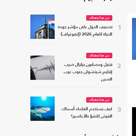
من هنا وهناك
1
تصنيف الدول على مؤشر جودة
الحياة للعام 2026 (إنفوغراف)
من هنا وهناك
2
قتيل ومصابون بزلزال ضرب
إقليم شيتشوان جنوب غرب
الصين
من هنا وهناك
3
كيف يستخدم العلماء أسماك
القرش للتنبؤ بالأعاصير؟