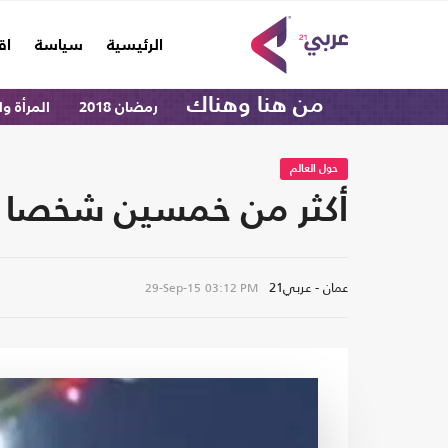
(current)
الرئيسية
سياسة
اق
من هنا وهناك
رمضان 2018
المرأة و
حول العالم
أكثر من خمسين شخصا ين
عمان - عربي21
29-Sep-15
03:12 PM