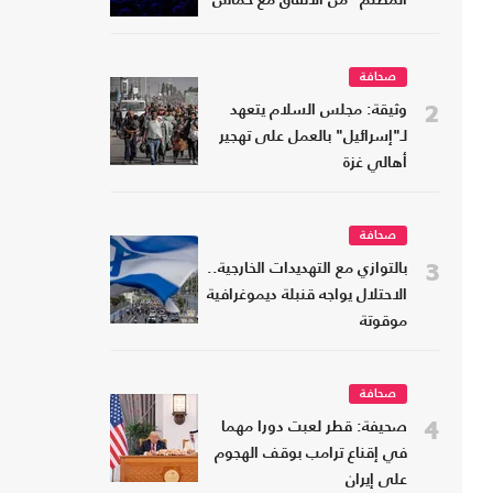
المظلم" من الاتفاق مع حماس
صحافة
2
وثيقة: مجلس السلام يتعهد
لـ"إسرائيل" بالعمل على تهجير
أهالي غزة
صحافة
3
بالتوازي مع التهديدات الخارجية..
الاحتلال يواجه قنبلة ديموغرافية
موقوتة
صحافة
4
صحيفة: قطر لعبت دورا مهما
في إقناع ترامب بوقف الهجوم
على إيران