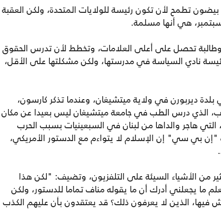
يضون تطمح لأن تكون رئيسة للولايات المتحدة، ولكن العقبة
، وطالبة تحصل على أعلى العلامات، وتخطط لأن تدرس الحقوق
يسة نادي السياسة في مدرستها، ولكن مشكلتها على الأقل،
آية عمرها 17، وتعيش في بلدة ديربورن في ولاية ميتشيغان، وعندما تذكر كارسون،
، الذي درس الطب في جامعة ميتشيغان ليس بعيدا عن مكان
، التي هاجر والداها من لبنان في السبعينيات بسبب الحرب
 "إن بي سي" إن الإسلام لا يتواءم مع الدستور الأمريكي،
د.
لكثير من الأشياء السيئة على التلفزيون، وتضيف: "لكن هذا
علم ما يجعلني أدرك أن ما يقوله مناف تماما للدستور، ولكن
ش فيها، الذين لا يعرفون ذلك؟ قد يعتقدون بأن عليهم الكذب