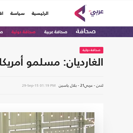
(current)
الرئيسية
سياسة
اق
صحافة
صحافة عربية
صحافة دولية
صح
صحافة دولية
الغارديان: مسلمو أمريكا
لندن - عربي21 - بلال ياسين
29-Sep-15
01:19 PM