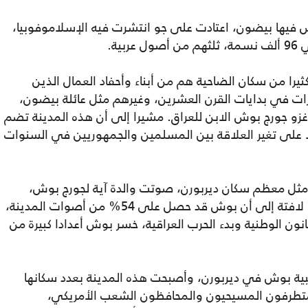
ش فيها بيضون، اعتادت على جو انتشرت فيه الإسلاموفوبيا،
ية.
كثيرا من سكان الضاحية هم من أبناء وأحفاد العمال الذين
ات في بدايات القرن العشرين، وغيرهم مثل عائلة بيضون،
غزو جورج بوش الابن للعراق. مشيرا إلى أن هذه المدينة تضم
ا على تغير العلاقة بين المسلمين والجمهوريين في السنوات
ول الصحيفة إنه في انتخابات عام 2000، مثل معظم سكان ديربورن، صوتت والدة آية لجورج بوش،
منجذبة إلى سياسات حزبه العائلية المحافظة. لافتة إلى أن بوش قد حصل على 54% من أصوات المدينة،
د 4 سنوات، وبعد هجمات 11/ 9، وقانون الوطنية وبدء الحرب العراقية، خسر بوش أعدادا كبيرة من
نه في عام 2004 تراجعت شعبية بوش في ديربورن، وأصبحت هذه المدينة بعدد سكانها
لمتطرفون المسيحيون والمحافظون الشعب الأمريكي،