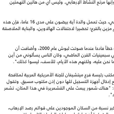
إنها مرتع النشاط الإرهابي. وليس أي من هاتين التهمتين
وتذكر الصحيفة أنه في مطعم الشيشة المحلي، حيث تعمل والدة آية بيضون على مدى 16 عاما، فإن هذه
ن بالقرع؛ تحضيرا لاحتفالات الهالاوين، والبناية الملاصقة
وينقل التقرير عن والدة آية قولها إنها أخطأت خطأ فادحا عندما صوتت لبوش عام 2000، وأضافت أن
في سبعينيات القرن الماضي، وكان الناس يسألوني من أين
ما نحن عليه، ولكنهم هذه الأيام، للأسف، ليسوا كذلك".
تب رئيسة فرع ميتشيغان للجنة الأمريكية العربية لمكافحة
يمنع إدخال أجهزة التسجيل كلها دون إذن مكتوب مسبق. وتقول
قبة: "هناك شعور يبعث على القشعريرة في هذا المكان، تشعر
د".
أكبر نسبة من السكان الموجودين على قوائم رصد الإرهاب،