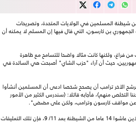
 عن شيطنة المسلمين في الولايات المتحدة، وتصريحات
 الجمهوري بن كارسون، التي قال فيها إن المسلم لا يمكنه أن
ن فراغ، ولكنها كانت مثالا واضحا للتسامح مع ظاهرة
مهوريين، حيث أن آراء "حزب الشاي" أصبحت هي السائدة في
شح الآخر ترامب أن يصحح شخصا ادعى أن المسلمين أنشأوا
ا التخلص منهم)، فأجابه قائلا: (سندرس الكثير من الأمور
م عن مواقف كارسون وترامب، ولكن على مضض".
ويشير التقرير إلى أنه بالنسبة للمسلمين، الذين عاشوا 14 عاما من الشيطنة بعد 11/ 9، فإن تلك التعليقات