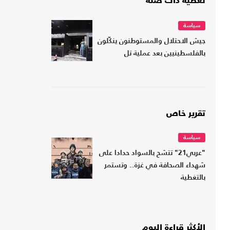
تغطية ذات صلة
سياسة
جيش الاحتلال والمستوطنون ينكّلون
بالفلسطينيين بعد عملية تل
تقرير خاص
سياسة
"عربي21" تتشح بالسواد حدادا على
شهداء الصحافة في غزة.. وتستمر
بالتغطية
الأكثر قراءة اليوم