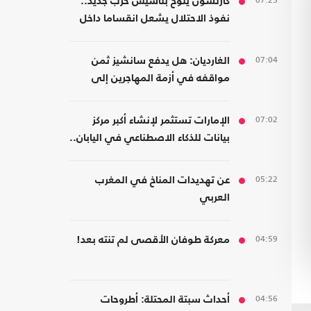
07:25
كارلسون يلوح بتأسيس حزب جديد..
نفوذ الاحتلال يشعل انقساما داخل
اليمين الأمريكي
07:04
الغارديان: هل يدفع سانشيز ثمن
مواقفه في أزمة المهاجرين إلى
سبتة؟
07:02
الإمارات تستثمر لإنشاء أكبر مركز
بيانات للذكاء الاصطناعي في اليابان..
كم بلغت تكلفته؟
05:22
عن تهديدات المناخ في المغرب
العربي
04:59
معركة طوفان الأقصى لم تنته بعد!
04:56
أحداث سبتة المحتلة: أطروحات