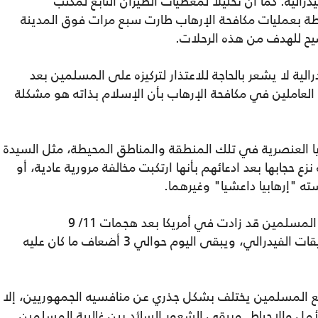
لية. كما أن تحليلا لمعطيات الطيران التابع لمكتب
بطة بعمليات مكافحة الإرهاب طارت سبع مرات فوق المدينة
ضيح للهدف من هذه الرحلات.
لية لا يشعر بالحاجة للاعتذار لتركيزه على المسلمين بعد
ضباطه العاملين في مكافحة الإرهاب بأن الإسلام بذاته هو مشكلة
يا العنصرية في تلك المنطقة والمناطق المحيطة، مثل السيدة
ة نزع حجابها بعد ادعائهم بأنها ارتكبت مخالفة مرورية عادية، أو
 "إرهابيا داعشيا" وغيرهما.
وتكشف الصحيفة عن أن جريمة الكراهية ضد المسلمين قد زادت في أمريكا بعد هجمات 11/ 9
بنسبة 160%، بحسب إحصائيات مكتب التحقيقات الفيدرالي، ويبقى اليوم حوالي 3 أضعاف ما كان عليه
 المسلمين يختلف بشكل جذري عن منافسيه الجمهوريين، إلا
لأمل والإحباط. ويبقى الشعور السائد بين غالبية المسلمين