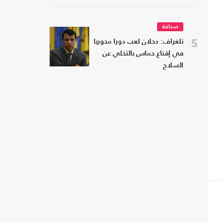
صحافة
5
تلغراف: دحلان لعب دورا محوريا
في إقناع حماس بالتخلي عن
السلاح