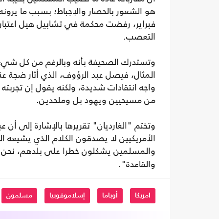
هو الشعور بالحصار والإجباط؛ بسبب ما يرونه
فبراير، رفضت محكمة في تشابيل هيل اعتبار 
التعصب.
وتستدرك الصحيفة بأنه وبالرغم من كل شيء 
المثال، فيصل عبد الرؤوف، الذي أثار ضجة عن
واجه انتقادات شديدة، ولكنه يقول إن تجربته 
من مسيحيين ويهود بل وملحدين.
وتختم "الغارديان" تقريرها بالإشارة إلى أن 
الأمريكيين لا يصدقون الكلام الذي يشيعه
والمسلمين يشكلون خطرا على بلدهم، نحن
والقاعدة".
امريكا
أوباما
إسلاموفوبيا
مسلمون