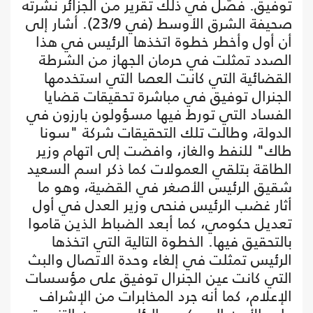
توفيق. فصَّل في ذلك تقرير من الجزائر نشرته
صحيفة الشرق الأوسط (في 23/9). أشار إلى
أن أول وأخطر خطوة اتخذها الرئيس في هذا
الصدد تمثلت في حرمان الجهاز من الشرطة
القضائية التي كانت العصا التي استخدمها
الجنرال توفيق في مباشرة تحقيقات قضايا
الفساد التي تورط فيها مسؤولون بارزون في
الدولة، وطالت تلك التحقيقات شركة "سونا
طاك" للنفط والغاز، وافضت إلى اتهام وزير
الطاقة بتلقي العمولات كما ذكر اسم السعيد
شقيق الرئيس الأصغر في القضية، وهو ما
أثار غضب الرئيس فنحى وزير العدل في أول
تعديل حكومي، كما أبعد الضباط الذين قاموا
بالتحقيق فيها. الخطوة التالية التي اتخذها
الرئيس تمثلت في إلغاء وحدة الاتصال والبث
التي كانت عين الجنرال توفيق على مؤسسات
الإعلام، كما أنه جرد المخابرات من الإشراف