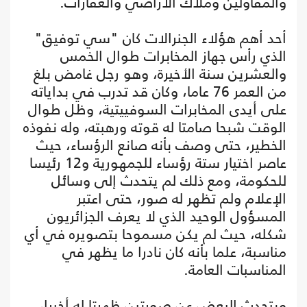
والمقاولين وملاك الأراضي والعقارات.
أحد أهم هؤلاء الجنرالات كان "سي توفيق"
الذي رأس جهاز المخابرات طوال الخمس
والعشرين سنة الأخيرة، وهو رجل غامض بلغ
من العمر 76 عاما، وكان قد تدرب في بداياته
على أيدى المخابرات السوفييتية، وظل طوال
الوقت شبحا صامتا له قوته ورهبته، وله نفوذه
الخطير، حتى وصف بأنه صانع الرؤساء، حيث
عاصر اختيار ستة رؤساء للجمهورية و12 رئيسا
للحكومة، ومع ذلك لم يتحدث إلى وسائل
الإعلام ولم تظهر له صور، حتى اعتبر
المسؤول الوحيد الذي لا يعرف الجزائريون
شكله، حيث لم يكن مسموحا بتصويره في أي
مناسبة، علما بأنه كان نادرا ما يظهر في
المناسبات العامة.
ويتحدث البعض عن صورتين ظهرتا له أخيرا،