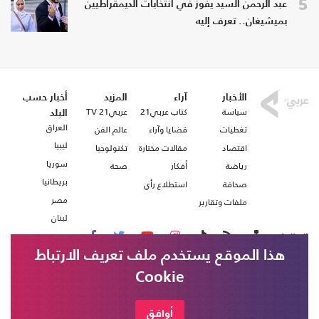
5
عبد الرحمن السيد يفوز في انتخابات الديمقراطيين
بميشيغان.. تعرف إليه
الأخبار
آراء
المزيد
أخبار حسب
سياسة
كتاب عربي21
عربي21 TV
البلد
العراق
تغطيات
قضايا وآراء
عالم الفن
ليبيا
اقتصاد
مقالات مختارة
تكنولوجيا
سوريا
رياضة
أفكار
صحة
بريطانيا
صحافة
استطلاع رأي
مصر
ملفات وتقارير
لبنان
تابعنا على
هذا الموقع يستخدم ملف تعريف الارتباط
Cookie
من نحن
اتصل بنا
شروط الاستخدام
أوافق