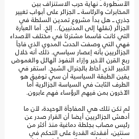
الأسطورة ــ نهاية حرب الاستنزاف بين
المخابرات والرئاسة ــ الجزائر على أبواب تغيير
جذري ــ هل بدأ مشروع تمدين السلطة في
الجزائر (نقلها إلى المدنيين).. إلخ. أما العبارة
التي كانت قاسما مشتركا في مختلف الأصداء
فهي التي وصفت الحدث المدوي الذي فاجأ
الجزائريين بأنه إعصار سياسي. ذلك أنه خلال
ربع القرن الأخير وإزاء النفوذ الهائل والغموض
الكبير الذي أحاط بالجنرال الشبح. استقر في
يقين الطبقة السياسية أن سي توفيق هو
الطرف الثابت في السياسة الجزائرية أما
الآخرون بمن فيهم الرؤساء فهم عابرون.
لم تكن تلك هي المفاجأة الوحيدة، لأن ما
أدهش الجزائريين أيضا أن القرار صدر عن
رئيس مصاب بجلطة دماغية منذ أكثر من
سنتين، أفقدته القدرة على التحكم في