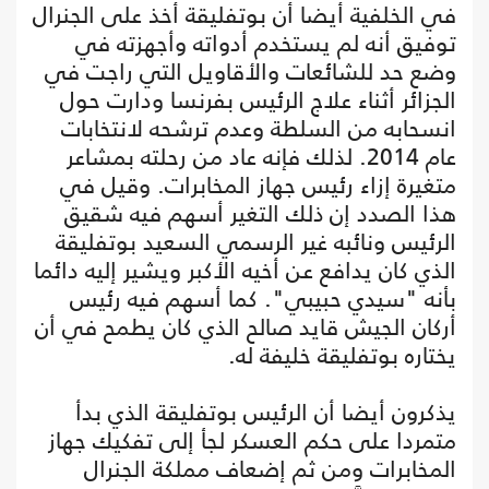
في الخلفية أيضا أن بوتفليقة أخذ على الجنرال
توفيق أنه لم يستخدم أدواته وأجهزته في
وضع حد للشائعات والأقاويل التي راجت في
الجزائر أثناء علاج الرئيس بفرنسا ودارت حول
انسحابه من السلطة وعدم ترشحه لانتخابات
عام 2014. لذلك فإنه عاد من رحلته بمشاعر
متغيرة إزاء رئيس جهاز المخابرات. وقيل في
هذا الصدد إن ذلك التغير أسهم فيه شقيق
الرئيس ونائبه غير الرسمي السعيد بوتفليقة
الذي كان يدافع عن أخيه الأكبر ويشير إليه دائما
بأنه "سيدي حبيبي". كما أسهم فيه رئيس
أركان الجيش قايد صالح الذي كان يطمح في أن
يختاره بوتفليقة خليفة له.
يذكرون أيضا أن الرئيس بوتفليقة الذي بدأ
متمردا على حكم العسكر لجأ إلى تفكيك جهاز
المخابرات ومن ثم إضعاف مملكة الجنرال