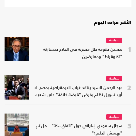
الأكثر قراءة اليوم
سياسة
1
تدشين حكومة ظل مصرية في الخارج بمشاركة
"تكنوقراط" ومعارضين
سياسة
2
عبد الرحمن السيد ينتقد غياب الديمقراطية بمصر: لا
أريد تمويل نظام يفرض "قبضة خانقة" على شعبه
سياسة
3
سجال سعودي إماراتي حول "اتفاق مكة".. هل تم
"تهميش الخليج؟"