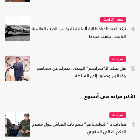
عربي 21 لايت
4
تركيا تعيد للحياة طائرة ألمانية نادرة من الحرب العالمية
الثانية.. حلقت مجددا
سياسة
5
هل يحكم الـ"صراصير" الهند؟.. نخبرك عن مشاهير
وفنانين وصلوا إلى السلطة
الأكثر قراءة في أسبوع
سياسة
1
قيادات بـ "البوليساريو" تفتح باب النقاش حول مقترح
الحكم الذاتي المغربي