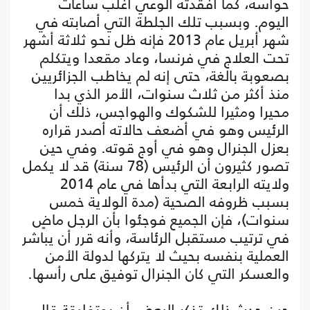
حواسه، كما أفقدته الوعي أغلب ساعات
اليوم. وبسبب تلك الجلطة التي أصابته في
شهر أبريل عام 2013 فإنه ظل نحو ثلاثة أشهر
تحت العلاج في فرنسا، وعاد مقعدا ويتكلم
بصعوبة بالغة، حتى إنه لم يخاطب الجزائريين
منذ أكثر من ثلاث سنوات، الأمر الذي بدا
محيرا ومثيرا للشكوك والهواجس، ذلك أن
الرئيس وهو في أضعف حالاته أصدر قراره
بعزل الجنرال وهو في أوج قوته. وفي حين
تصور كثيرون أن الرئيس (78 سنة) قد لا يكمل
ولايته الرابعة التي بدأها في عام 2014
بسبب ظروفه الصحية (مدة الولاية خمس
سنوات)، فإن الجميع فوجئوا بأن الرجل ماضٍ
في ترتيب مستقبل الرئاسة، وأنه قرر أن يباشر
العملية بنفسه بحيث لا يتركها لدولة الأمن
والعسكر التي كان الجنرال توفيق على رأسها.
حين حدث ذلك تذكر البعض أن بوتفليقة قال