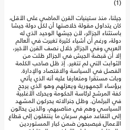
(1)
جيلنا، منذ ستينيات القرن الماضي على الأقل،
كان يتداول مقولة خلاصتها أن لكل دولة جيشا
باستثناء الجزائر، لأن جيشها الوحيد الذي له
دولة، ورغم أن أشياء كثيرة تغيرت في العالم
العربي وفي الجزائر خلال نصف القرن الأخير،
إلا أن قبضة الجيش في الجزائر ظلت من
الثوابت التي لم تتغير. إذ ظل صاحب الكلمة
الفصل في السياسة والاقتصاد والإدارة.
وبات مستقرا ومتعارفا عليه أنه الذي يأتي
برؤساء الجمهورية ويعزلهم وهو الذي يرجح
كفة المرشح لرئاسة الحكومة ويحرك الأغلبية
في البرلمان. وظل جنرالاته يحركون المشهد
السياسي وهم في مناصبهم، والذين يحالون
إلى التقاعد منهم سرعان ما ينتقلون إلى قطاع
الأعمال فيصبحون ضمن كبار المستوردين