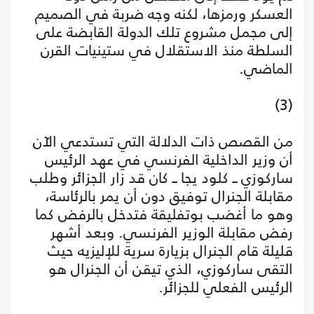
العسكر ورمزها، لكنه وجه ضربة في الصميم
إلى مجمل مشروع تلك الدولة القابضة على
السلطة منذ الاستقلال في ستينيات القرن
الماضي.
(3)
من القصص ذات الدلالة التي تستدعي الآن
أن وزير الداخلية الفرنسي في عهد الرئيس
ساركوزي ــ كلود يجا ــ كان قد زار الجزائر وطلب
مقابلة الجنرال توفيق دون أن يمر بالرئاسة،
وهو ما أغضب بوتفليقة فتدخل بالرفض كما
رفض مقابلة الوزير الفرنسي. وبعد أشهر
قليلة قام الجنرال بزيارة سرية للإليزيه حيث
التقى ساركوزي، الذي تيقن أن الجنرال هو
الرئيس الفعلي للجزائر.