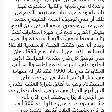
واحدة له في شبابه والثانية مشكوك فيها
كانت له وهو مرتد ثياب عسكرية. الأهم من
ذلك أن سي توفيق، اسمه الحقيقي محمد
لمين مدين وتوفيق اسمه الحركي حين التحق
بجيش التحرير ــ جمع كل أجهزة المخابرات تحت
رئاسته فيما سمي بدائرة الاستعلام والأمن،
ويذكر أنه حين حققت الجبهة الإسلامية للإنقاذ
انتصارها الكبير في انتخابات عام 1993، فإن
سي توفيق كان في مقدمة الجنرالات الذين
انقلبوا على التجربة الديمقراطية، ولأنه رأس
المخابرات في عام 1990 فقد كان له إسهامه
في إجبار الرئيس الشاذلي بن جديد على
الاستقالة. وهو ما أطلق شرارة العنف الضاري
الذي أغرق الجزائر في بحر من الدماء طوال عقد
من الزمن، لا يزال يوصف إلى الآن بأنه
عشرية سوداء، إذ قتل خلالها نحو 300 ألف
جزائري وشهدت البلاد أثناءها العديد من