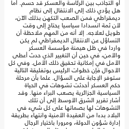
أو التجاذب بين الرئاسة والعسكر قد حسم. أما
هل يؤدي ذلك إلى الانتقال إلى نظام
ديمقراطي فمن الصعب التكهن بذلك الآن،
لأن ثمة انسدادا سياسيا يحتاج إلى وقت
طويل لعلاجه. إلا أنه من المهم ملاحظة أن
التساؤل عن الانتقال الديمقراطي لم يكن
واردا في ظل هيمنة مؤسسة العسكر
والأمن، في حين أن التغيير الذي حدث أعطى
الأمل في إمكانية تحقيق ذلك الأمل. وفي كل
الأحوال فإن خطوات الرئيس بوتفليقة التالية
ستوفر الإجابة على السؤال. علما بأن مرحلة
حكم العسكر أحدثت تشوهات في الحياة
السياسية الجزائرية يصعب البراء منها. وقد
أشار تقرير الشرق الأوسط إلى أن تلك
التشوهات لها بصماتها على كل شيء في
البلاد بدءا من العقيدة الأمنية وانتهاء بطريقة
إدارة شؤون الدولة، ومرورا باختيار الرجال