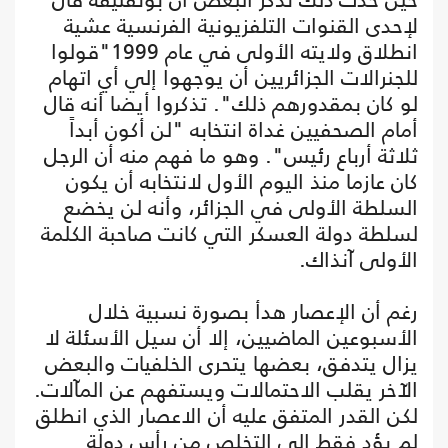
لإحدى القنوات التلفزيونية الفرنسية عشية
انطلاق ولايته الأولى في عام 1999"قولوا
للجنرالات الجزائريين أن يوجهوا إلي أي اتهام
لو كان بمقدورهم ذلك". تذكروا أيضا أنه قال
أمام الصحفيين غداة انتخابه "لن أكون أبداً
ثلاثة أرباع رئيس". وهو ما فهم منه أن الرجل
كان عازما منذ اليوم الأول لانتخابه أن يكون
السلطة الأولى في الجزائر، وأنه لن يخضع
لسلطة دولة العسكر التي كانت صاحبة الكلمة
الأولى آنذاك.
رغم أن الإعصار هدأ بصورة نسبية خلال
الأسبوعين الماضيين، إلا أن سيل الأسئلة لا
يزال يتدفق، بعضها يتحرى الخلفيات والبعض
الآخر يقلب الاحتمالات ويستفهم عن المآلات.
لكن القدر المتفق عليه أن الاعصار الذي انطلق
لم يؤد فقط إلى التخلص من رأس دولة