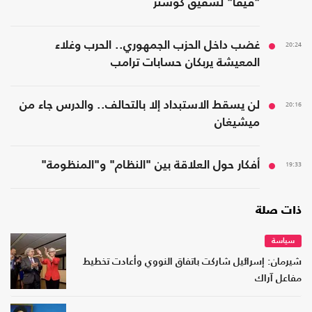
"فيفا" لشقيق كوشنر
20:24
غضب داخل الحزب الجمهوري.. الحرب وغلاء
المعيشة يربكان حسابات ترامب
20:16
لن يسقط الاستبداد إلا بالتحالف.. والدرس جاء من
ميشيغان
19:33
أفكار حول العلاقة بين "النظام" و"المنظومة"
ذات صلة
سياسة
شيرمان: إسرائيل شاركت باتفاق النووي وأعادت تخطيط
مفاعل آراك