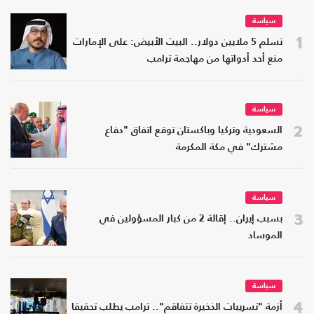
سياسة
1
تسلم 5 ملايين دولار.. البيت الأبيض: على الإمارات
منع أحد أدواتها من مهاجمة ترامب
سياسة
2
السعودية وتركيا وباكستان توقع اتفاق "دفاع
مشترك" في مكة المكرمة
سياسة
3
بسبب إيران.. إقالة 2 من كبار المسؤولين في
الموساد
سياسة
4
أزمة "تسريبات الذخيرة تتفاقم".. ترامب يطلب تحقيقا