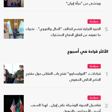
ويخشى من "جرأة إيران"
سياسة
5
الخبرة التركية تنضم لتحالف "المال والنووي".. نخبرك
ما نعرفه عن اتفاق الدفاع المشترك
الأكثر قراءة في أسبوع
سياسة
1
قيادات بـ "البوليساريو" تفتح باب النقاش حول مقترح
الحكم الذاتي المغربي
سياسة
2
تفاصيل الضربة الوشيكة على إيران.. لهذا السبب
أصيب الأمريكيون بالذهول