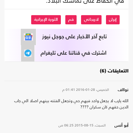
في الحفاظ على تماسك البلاد.
إيران
لاريجاني
قم
الثورة الإيرانية
تابع آخر الأخبار على جوجل نيوز
اشترك في قناتنا على تليغرام
التعليقات (6)
الخميس، 28-01-2016
01:41 م
نوااف
الله يارب لا يجعل واحد فيهم حي وتجعل الفتنه بينهم اصلا الي جاب
الدين حقهم كان سكران ????
السبت، 15-08-2015
06:25 ص
أبو أنس