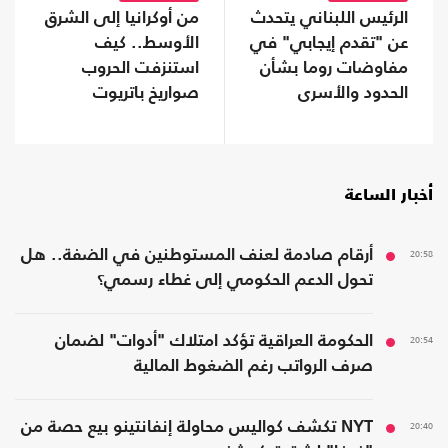
الرئيس اللبناني يتحدث
من أوكرانيا إلى الشرق
عن "تقدم إيجابي" في
الأوسط.. كيف
مفاوضات روما بشأن
استنزفت الحروب
الحدود والأسرى
صواريخ باتريوت
الأمريكية؟
أخبار الساعة
20:58
أرقام صادمة لعنف المستوطنين في الضفة.. هل
تحول الدعم الحكومي إلى غطاء رسمي؟
20:54
الحكومة العراقية تؤكد امتلاك "أدوات" لضمان
صرف الرواتب رغم الضغوط المالية
20:40
NYT تكشف كواليس محاولة إنفانتينو بيع حصة من