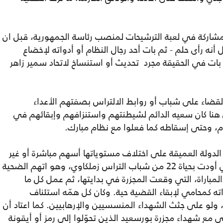
اركة في لعبة الترشيحات لمنصب رئاسة الجمهورية، قبل ان
نه رأى حلم - ثم بات أحد رجال النظام أو أدواته لإخضاع
و بات في الحقيقة مجرد تحديث أو استنساخ لاتحاد سمير زاهر
لقضاء على شباب أو روابط الالتراس بصفتهم الأعداء
هنا كان سعيه الدائم لشيطنتهم واستنزافهم وإبقائهم في
ام، وحتى إسقاطه كما فعلوا مع نظام مبارك.
دولة العميقة على اختلاف مستوياتها أسهم مباشرة أو غير
مباشرة فى مجزرة الدفاع الجوي الشهيرة التي أودت بحياة 22 من شباب التراس زملكاوي، وهو اتهم الضحية
مباراة، التي وقعت المجزرة في بدايتها، ثم عمل كل ما
ه كمحامي لإبقاء القضية حية. وكان كل همّه استئناف
ا، ولو على جثث الشهداء المنسسيين والإرهابيين. كما اعتاد أن
 شهداء مجزرة بورسعيد الذين تحوّلوا إلى رمز أو أيقونة