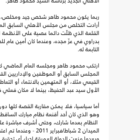
الأهلي الجديد برئاسة السيد محمود طاهر.
ربما يكون محمود طاهر شخص جيد ومخلص، إلا
أرادت التخلص من مجلس الأهلي السابق المته
القلعة الذي ظلّت دائما عصية على الأنظمة ا
بدراوي في عزّ مجده، وعندما كان أمين عام 
التابعة له.
ارتكب محمود طاهر ومجلسه العام الماضي كل
المجلس السابق أو الموظفين والإداريين الق
القيعي مثلا، أو المتهمين بالانتماء أو التع
الأول سيد عبد الحفيظ، بينما لا مكان فعلي ف
أما سياسيا، فلا يمكن مقاربة القصة كلها 
وهو الذي كان أحد أقنعة نظام مبارك الساقط،
النظام بعدما شارك، وحتى أشرف مباشرة على
الميدان 2 شباط/فبراير 
وبعدما منعت الدولة العميقة إجراء أي تحقيق 