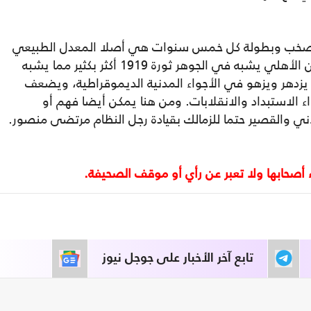
ا الصخب وبطولة كل خمس سنوات هي أصلا المعدل الطبيعي
والتاريخي بالنسبة للزمالك، مع الانتباه إلى أن الأهلي يشبه في الجوهر ثورة 1919 أكثر بكثير مما يشبه
 من نادي يزدهر ويزهو في الأجواء المدنية الديموقراطية، ويضعف
ء الاستبداد والانقلابات. ومن هنا يمكن أيضا فهم أو
لآني والقصير حتما للزمالك بقيادة رجل النظام مرتضى منصور.
تابع آخر الأخبار على جوجل نيوز