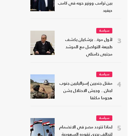
بين ترامب ووزير حربه في كامب
ديفيد
سياسة
3
لأول مرة.. بزشكيان يكشف
طبيعة التواصل مع المرشد
مجتبى خامنئي
سياسة
4
مقتل جنديين إسرائيليين جنوب
لبنان.. وجيش الاحتلال يشن
هجوما مكثفا
سياسة
5
لماذا تتردد مصر في الانضمام
لتحالف بحري تقوده السعودية