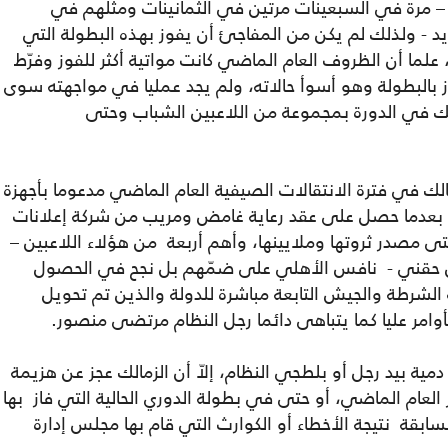
لمدة فاز الزمالك بالبطولة 8 مرات – مرة في السبعينات مرتين في الثمانينات ومثلهم في
يد - ولذلك لم يكن من المفاجئ أن يفوز بهذه البطولة التي
ما أن الظروف العام الماضي كانت مواتية أكثر للفوز وفرّط
 بالبطولة وهو أسوأ حالاته، ولم يجد عمليا في مواجهته سوى
لك في الدورة بمجموعة من اللاعبين الشباب وحتى
زمالك في فترة الانتقالات الصيفية العام الماضي مدعوما بأجهزة
لرسمية كل قواه وقام بشراء 18 لاعبا بعدما حصل على عقد رعاية غامض ومريب من شركة إعلانات
تى مصدر ثروتها وملايينها، وأهم أربعة من هؤلاء اللاعبين –
من حقني - نافس الأهلي على ضمّهم بل نجح في الحصول
 الشرطة والجيش التابعة مباشرة للدولة والذين تم تحويل
وامر عليا كما يتباهى دائما رجل النظام مرتضى منصور.
 دمية بيد رجل أو بلطجي النظام، إلاّ أن الزمالك عجز عن هزيمة
عام الماضي، أو حتى في بطولة الدوري الحالية التي فاز بها
ابقة نتيجة الأخطاء أو الكوارث التي قام بها مجلس إدارة