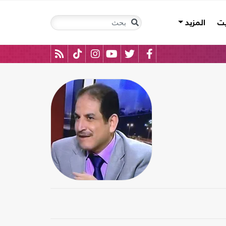
يت
المزيد