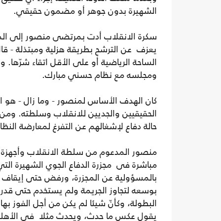
الشهيرة بدون جوهر أو مضمون حقيقي.
سكرة الانقلاب أدت بمرتضى منصور إلى المش
يعزف عن الترشح بطريقة هزلية ومبتذلة - قال أ
الساحة الرياضية أو على الأقل اتقاء شرّها. 
ومجلسه مع نظام حسني مبارك.
كان الهدف الأساس لمنصور - وما زال - هو ا
الحقيقيين والجديين للانقلاب وسلطته. ومن 
حالة دفاع لإشغالهم عن التفرغ لمعارضة النظ
منصور المدعوم من سلطة الانقلاب وأجهزة ال
بالمسؤولية عن المجزرة، ورفض حتى إيقاف ال
بوسعه لتجاوز الجريمة ولم يستخدم حتى قدرات
البطولة، وكأنّ شيئا لم يكن من أجل الفوز به
يقول عكس ما حدث، ويحدث مثلا في الأهلي مع