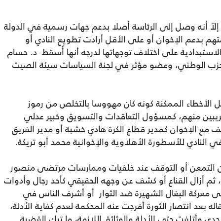
ّ أنه وصل إلى الرئاسة أصلا بدعم جهات رسمية في الدولة
م بدعم الإخوان أو على الأقل أرادت تطويع النادي أو
لاستبدادية على اختلاف توجهاتها لدرجه أنها أُسقط د. حسام
للحزب الوطني، وعضو مؤثر في لجنة السياسات سيئة الصيت
 الأخطاء الممكنة كونه كان مهووسا بالتخلص من رموز
ريبين منهم، كمسؤول التعاقدات والتسويق وخبير عدلي
اطف مع الإخوان كمدير قطاع الكرة هادي خشبة أو مدير الفريق
ي النادي للأسطورة الأهلاوية والإخوانية محمد أبو تريكة.
دون التمعن أو التوقف عند خلفيات وممارسات مرتضى منصور
 ثم أزال القناع أو كشف عن وجهه الحقيقي كأحد رجال وأدوات
 معركة البغال الشهيرة ضد الثوار أو أشرف الناس في
2011 - وعندما تم اعتقاله بعد انتصار الثورة أفرجت عنه المحكمة لعدم كفاية الأدلة،
جدي وأتلفت حتى الأدلة والوثائق اللازمة، ما ترك القضية