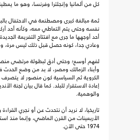
كل من ألمانيا وإنجلترا وفرنسا، وهو ما يعطين
ثمة مبالغة كبرى ومصطنعة في الاحتفال بال
نفسه وحتى يتم التعاطي معه، وكأنه أحد أرك
أحد أوجهها ما جرى مع افتتاح التفريعة الجدي
وعادي جدا، كونه حصل قبل ذلك ليس مرة، ول
وأبناء الزمالك ومصر، لا بد من وضع الحدث في 
الكروية ثم السياسية كون منصور لا يتصرف ك
إعادة الاستقرار للبلد. كما قال بيان لجنة الأند
والوهمية.
تاريخيا، لا نريد أن نتحدث عن أو نجري القراء
1974 حتى الآن.