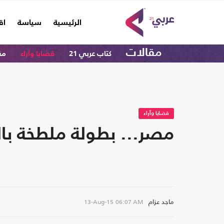
(current)
الرئيسية
سياسة
اق
مقالات
كتاب عربي 21
قضايا وآراء
مق
قضايا وآراء
مصر... بطولة ملطخة بال
ماجد عزام
13-Aug-15
06:07 AM