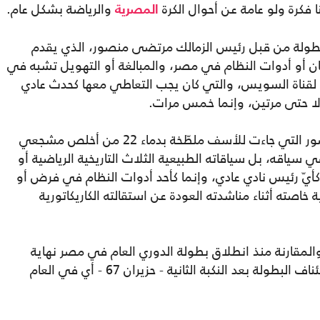
ا فكرة ولو عامة عن أحوال الكرة
والرياضة بشكل عام.
المصرية
بطولة من قبل رئيس الزمالك مرتضى منصور، الذي يقدم
ان أو أدوات النظام في مصر، والمبالغة أو التهويل تشبه في
دة لقناة السويس، والتي كان يجب التعاطي معها كحدث عادي
ا حتى مرتين، وإنما خمس مرات.
لفهم أوسع؛ وحتى أدق لبطولة مرتضى منصور التي جاءت للأسف ملطّخة بدماء 22 من أخلص مشجعي
سياقه، بل سياقاته الطبيعية الثلاث التاريخية الرياضية أو
أيّ رئيس نادي عادي، وإنما كأحد أدوات النظام في فرض أو
ية خاصته أثناء مناشدته العودة عن استقالته الكاريكاتورية
ة والمقارنة منذ انطلاق بطولة الدوري العام في مصر نهاية
الأربعينات من القرن الماضي، وإنما منذ استئناف البطولة بعد النكبة الثانية - حزيران 67 - أي في العام