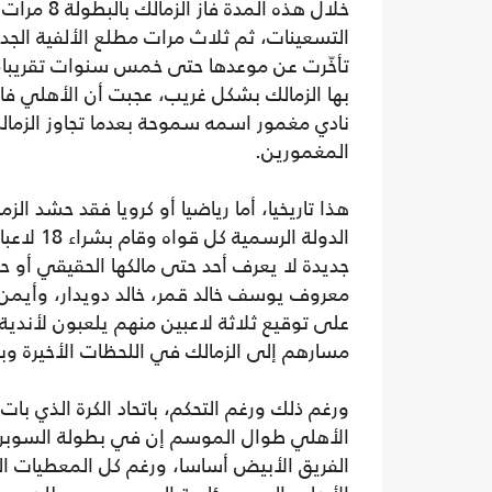
خلال هذه ا
التسعينات، ثم ثلاث مرات مطلع الألفية الجد
تأخّرت عن موعدها حتى خمس سنوات تقريبا، عل
بها الزمالك بشكل غريب، عجبت أن الأهلي فاز
نادي مغمور اسمه سموحة بعدما تجاوز الزما
المغمورين.
هذا تاريخيا، أما رياضيا أو كرويا فقد حشد ال
الدولة ا
جديدة لا يعرف أحد حتى مالكها الحقيقي أو ح
معروف يوسف خالد قمر، خالد دويدار، وأي
على توقيع ثلاثة لاعبين منهم يلعبون لأندية
مسارهم إلى الزمالك في اللحظات الأخيرة وبأ
ورغم ذلك ورغم التحكم، باتحاد الكرة الذي بات
الأهلي طوال الموسم إن في بطولة السوبر ال
الفريق الأبيض أساسا، ورغم كل المعطيات الس