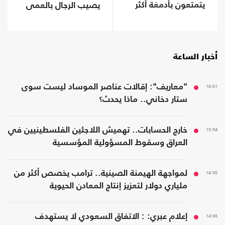
يتمتعون بأدمغة أكثر
يصيب الرجال بالعمى
صحة؟
أخبار الساعة
16:01
"معاريف": إقالات عناصر الموساد ليست سوى
ستار دخاني.. ماذا يحدث؟
15:54
خارج الحسابات.. تهميش اللاجئين الفلسطينيين في
العراق وسقوط المسؤولية المؤسسية
14:58
لمواجهة الهيمنة الصينية.. ترامب يخصص أكثر من
ملياري دولار لتعزيز إنتاج المعادن الحيوية
14:06
إعلام عبري: : الاتفاق السعودي لا يستهدف