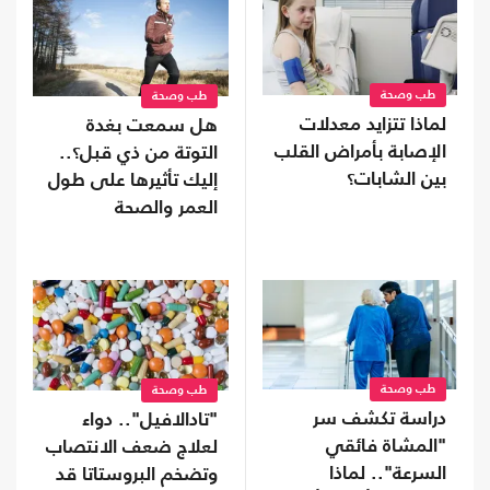
طب وصحة
طب وصحة
لماذا تتزايد معدلات
هل سمعت بغدة
الإصابة بأمراض القلب
التوتة من ذي قبل؟..
بين الشابات؟
إليك تأثيرها على طول
العمر والصحة
طب وصحة
طب وصحة
دراسة تكشف سر
"تادالافيل".. دواء
"المشاة فائقي
لعلاج ضعف الانتصاب
السرعة".. لماذا
وتضخم البروستاتا قد