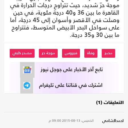
موجة حرّ شديد، حيث تتراوح درجات الحرارة في
القاهرة ما بين 36 و40 درجة مئوية، في حين
وصلت في الأقصر وأسوان إلى 45 درجة، أما
على سواحل البحر الأبيض المتوسط، فتتراوح
ما بين 30 و35 درجة.
مصر
وفاة
فيروس
موجة حر
مصدر طبي
تابع آخر الأخبار على جوجل نيوز
اشترك في قناتنا على تليغرام
التعليقات (1)
الخميس، 13-08-2015
09:00 م
احمدالشامي