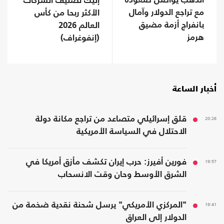
الذهب يواصل صعوده
إليك تصنيف الشركات
مع تراجع الدولار وآمال
الأكثر ربحا من كأس
بانفراج أزمة مضيق
العالم 2026
هرمز
(إنفوغراف)
أخبار الساعة
20:26
قلق إسرائيلي متصاعد من تراجع مكانة دولة
الاحتلال في السياسة الأمريكية
19:57
فورين أفيرز: حرب إيران تكشف مأزق أمريكا في
الشرق الأوسط وحان وقت الانسحاب
19:41
"المركزي الأمريكي" يرسل شحنة نقدية ضخمة من
الدولار إلى العراق