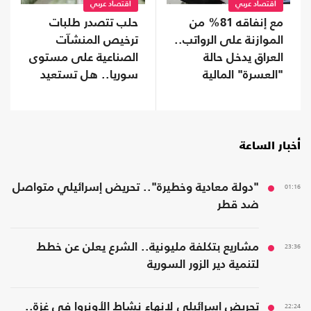
اقتصاد عربي
اقتصاد عربي
مع إنفاقه 81% من
حلب تتصدر طلبات
الموازنة على الرواتب..
ترخيص المنشآت
العراق يدخل حالة
الصناعية على مستوى
"العسرة" المالية
سوريا.. هل تستعيد
مكانتها؟
أخبار الساعة
01:16
"دولة معادية وخطيرة".. تحريض إسرائيلي متواصل
ضد قطر
23:36
مشاريع بتكلفة مليونية.. الشرع يعلن عن خطط
لتنمية دير الزور السورية
22:24
تحريض إسرائيلي لإنهاء نشاط الأونروا في غزة..