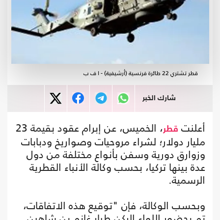
قطر تشتري 22 طائرة فرنسية (أرشيفية) - ا ف ب
شارك الخبر
أعلنت
، الخميس، عن إبرام عقود بقيمة 23
قطر
مليار دولار؛ لشراء مروحيات وصواريخ ودبابات
وزوارق دورية وسفن بأنواع مختلفة من دول
عدة بينها تركيا، بحسب وكالة الأنباء القطرية
الرسمية.
وبحسب الوكالة، فإن "توقيع هذه الاتفاقات،
تم بحضور اللواء الركن طيار غانم بن شاهين