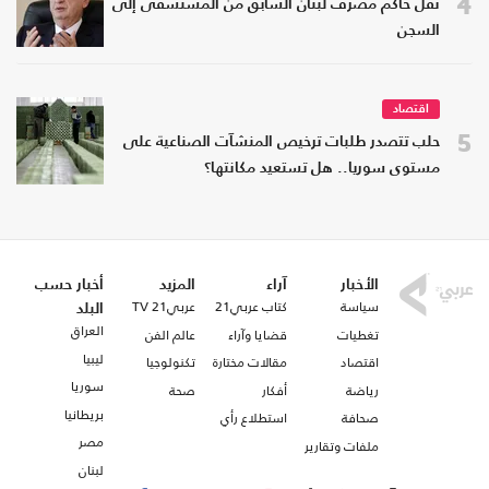
4
نقل حاكم مصرف لبنان السابق من المستشفى إلى
السجن
اقتصاد
5
حلب تتصدر طلبات ترخيص المنشآت الصناعية على
مستوى سوريا.. هل تستعيد مكانتها؟
الأخبار
آراء
المزيد
أخبار حسب
سياسة
كتاب عربي21
عربي21 TV
البلد
العراق
تغطيات
قضايا وآراء
عالم الفن
ليبيا
اقتصاد
مقالات مختارة
تكنولوجيا
سوريا
رياضة
أفكار
صحة
بريطانيا
صحافة
استطلاع رأي
مصر
ملفات وتقارير
لبنان