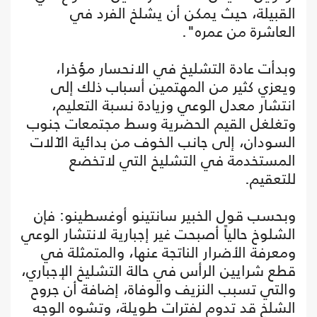
القبيلة، حيث يمكن أن يشلخ الفرد في
العاشرة من عمره".
وبدأت عادة التشليخ في الانحسار مؤخرا،
ويعزي كثير من المهتمين أسباب ذلك إلى
انتشار معدل الوعي وزيادة نسبة التعليم،
وتغلغل القيم الحضرية وسط مجتمعات جنوب
السودان، إلى جانب الخوف من بدائية الآلات
المستخدمة في التشليخ التي لاتخضع
للتعقيم.
وبحسب قول الخبير سانتينو أوغسطينو: فإن
الشلوخ حالياً أصبحت غير إجبارية لانتشار الوعي
ومعرفة الأضرار الناتجة عنها، والمتمثلة في
قطع شرايين الرأس في حالة التشليخ الإجباري،
والتي تسبب النزيف والوفاة، إضافة أن جروح
الشلخ قد تدوم لفترات طويلة، وتشوه الوجه