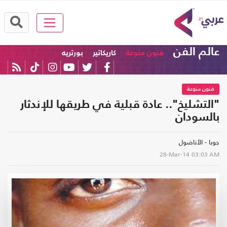
عالم الفن
فنون منوعة
كاريكاتير
بورتريه
فنون منوعة
"التشليخ".. عادة قبلية في طريقها للإندثار
بالسودان
جوبا - الأناضول
28-Mar-14
03:03 AM