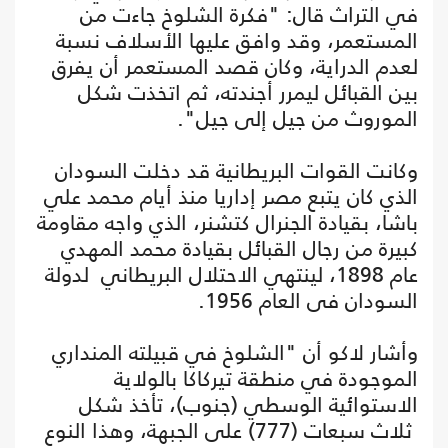
في التراث قال: "فكرة الشلوخ جاءت من
المستعمر، وقد وافق عليها الأسلاف نسبة
لعدم الدراية، وكان قصد المستعمر أن يفرق
بين القبائل ليمرر أجندته، ثم اتخذت شكل
الموروث من جيل إلى جيل".
وكانت القوات البريطانية قد دخلت السودان
الذي كان يتبع مصر إداريا منذ أيام محمد علي
باشا، بقيادة الجنرال كتشنر، الذي واجه مقاومة
كبيرة من رجال القبائل بقيادة محمد المهدي
عام 1898، لينتهي الاحتلال البريطاني لدولة
السودان فى العام 1956.
وأشار لاكو أن "الشلوخ في قبيلته المنداري
الموجودة في منطقة تيركاكا بالولاية
الاستوائية الوسطي (جنوب)، تأخذ شكل
ثلاث سبعات (777) على الجبهة، وهذا النوع