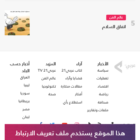
عالم الفن
5
اتفاق السلام
الأخبار
آراء
المزيد
أخبار حسب
سياسة
كتاب عربي21
عربي21 TV
البلد
العراق
تغطيات
قضايا وآراء
عالم الفن
ليبيا
اقتصاد
مقالات مختارة
تكنولوجيا
سوريا
رياضة
أفكار
صحة
بريطانيا
صحافة
استطلاع رأي
مصر
ملفات وتقارير
لبنان
تابعنا على
هذا الموقع يستخدم ملف تعريف الارتباط