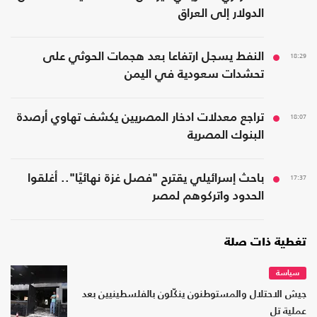
الدولار إلى العراق
18:29
النفط يسجل ارتفاعا بعد هجمات الحوثي على
تحشدات سعودية في اليمن
18:07
تراجع معدلات ادخار المصريين يكشف تهاوي أرصدة
البنوك المصرية
17:37
باحث إسرائيلي يقترح "فصل غزة نهائيًا".. أغلقوا
الحدود واتركوهم لمصر
تغطية ذات صلة
سياسة
جيش الاحتلال والمستوطنون ينكّلون بالفلسطينيين بعد
عملية تل