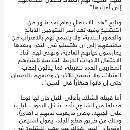
إلى أفرادها".
وتابع "هذا الاحتفال يقام بعد شهر من
التلشليخ وفيه تعد أسر المتوجين الذبائح
والخمور البلدية، ولا يسمح لهم بالاقتراب من
مجتمعهم إلى أن يغتسلو في البحر، وبعدها
يمارسون حياتهم العادية، وتهدى لهم أثناء
الاحتفال الأدوات الحربية القديمة باعتبارهم
المحاربين الجدد للقبيلة، كما ينالون إعجاب
الفتيات، ولا يُسمح للآخرين وصفهم بالصبيان
حتى إن كانوا صغاراً في السن".
أما قبيلة الشلك بأعالي النيل فإن لها نوعا
مختلفا من الشلوخ تأخذ شكل الندوب البارزة
علي الجبهة، وهي مايعرف لديهم بـ (طاي)،
وذلك عن طريق قطع الجلد، يقول استيفن
أوتويل: "ليس هناك عمر معين للشلوخ في