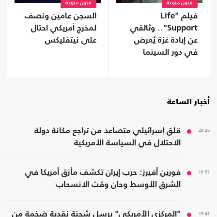
فنون منوعة
فنون منوعة
فيلم "Life
السجن عامين ونصف
Support".. وثائقي
لمخرج أمريكي احتال
عن إبادة غزة يُعرض
على نيتفليكس
في دور السينما
ببريطانيا
أخبار الساعة
20:26
قلق إسرائيلي متصاعد من تراجع مكانة دولة
الاحتلال في السياسة الأمريكية
19:57
فورين أفيرز: حرب إيران تكشف مأزق أمريكا في
الشرق الأوسط وحان وقت الانسحاب
19:41
"المركزي الأمريكي" يرسل شحنة نقدية ضخمة من