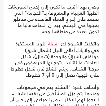
وهي بهذا أقرب ما تكون إلى إحدى الموروثات
الطبية العربية، والمعروفة بـ"الحجامة" التي
تعتمد على إخراج الدماء الفاسدة من مناطق
بعينها في الجسم، بيد أن الحجامة غالبا ما
تكون بعيدة عن منطقة الوجه.
واتخذت الشلوخ لدى
النوير المستقرة
قبيلة
في ولايات أعالي النيل (شمال شرق)،
جونقلي (شرق) والوحدة (شمال)، شكل
العادات والتقاليد، يتوج بها المراهقون في
مرحلة الشباب، ويتم الشلخ في شكل خطوط
على الجبهة تصل إلى 6 أو 7 خطوط.
وأضاف لاكو: "التشلخ يتم في مجموعات،
وعندها يتم عزل المشلخين عن بقية الشباب،
لايجوز لهم الاقتراب من المراعي إلى حين أن
تقيم القبيلة لهم احتفالا لاعلان انضمامهم