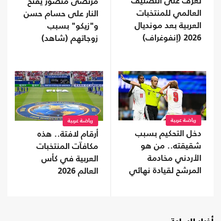
تعرف على التصنيف
مرتضى منصور يفتح
العالمي للمنتخبات
النار على حسام حسن
العربية بعد مونديال
و"زيكو" بسبب
2026 (إنفوغراف)
زوجاتهم (شاهد)
رياضة عربية
رياضة عربية
دخل التحكيم بسبب
أرقام لافتة.. هذه
شقيقته.. من هو
مكافآت المنتخبات
الأردني مخادمة
العربية في كأس
المرشح لقيادة نهائي
العالم 2026
المونديال؟