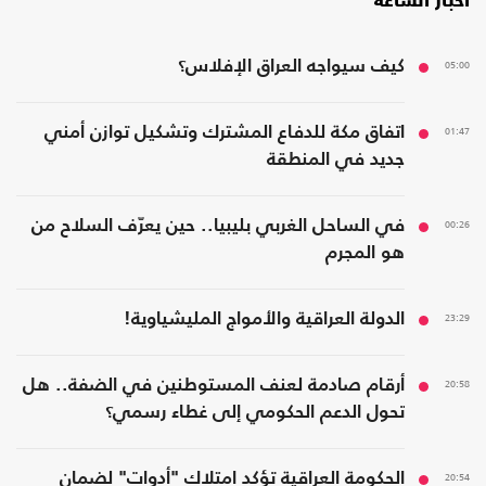
أخبار الساعة
05:00
كيف سيواجه العراق الإفلاس؟
01:47
اتفاق مكة للدفاع المشترك وتشكيل توازن أمني
جديد في المنطقة
00:26
في الساحل الغربي بليبيا.. حين يعرّف السلاح من
هو المجرم
23:29
الدولة العراقية والأمواج المليشياوية!
20:58
أرقام صادمة لعنف المستوطنين في الضفة.. هل
تحول الدعم الحكومي إلى غطاء رسمي؟
20:54
الحكومة العراقية تؤكد امتلاك "أدوات" لضمان