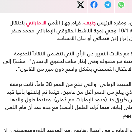
، ومقره الرئيس
، قيام جهاز الأمن
باعتقال
جنيف
الإماراتي
المواطنة عائشة إبراهيم راشد الزعابي الجمعة 10/1 وهي زوجة الناشط الحقوقي الإماراتي محمد صقر
 إبراز إذن قضائي أو بيان الأسباب.
 مع حالات التعبير عن الرأي التي تتضمن انتقاداً للحكومة
أمنية غير مقبولة وفي إطار مناف لحقوق الإنسان"، مشيرًا إلى
لاعتقال التعسفي بشكل واسع دون مبرر من القانون".
وقال المرصد الحقوقي الدولي، في بيان أن السيدة الزعابي، والتي تبلغ من العمر 38 عاماً، كانت برفقة
ذي يبلغ من العمر أقل من عامين، حينما تم إبلاغها بأنها قيد
 طريق حتا (حدود الإمارات مع عُمان). وعندما حاول والدها
 إجابة، فيما تُرك الطفل (أحمد) مع جده بعد أن قام الأمن
بهم.
 الزعابي، في اتصال هاتفي مع المرصد الأورومتوسطي، إن