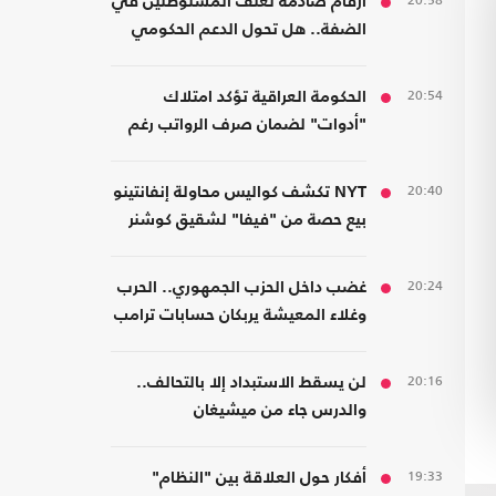
20:58
أرقام صادمة لعنف المستوطنين في
الضفة.. هل تحول الدعم الحكومي
إلى غطاء رسمي؟
20:54
الحكومة العراقية تؤكد امتلاك
"أدوات" لضمان صرف الرواتب رغم
الضغوط المالية
20:40
NYT تكشف كواليس محاولة إنفانتينو
بيع حصة من "فيفا" لشقيق كوشنر
20:24
غضب داخل الحزب الجمهوري.. الحرب
وغلاء المعيشة يربكان حسابات ترامب
20:16
لن يسقط الاستبداد إلا بالتحالف..
والدرس جاء من ميشيغان
19:33
أفكار حول العلاقة بين "النظام"