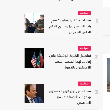
سياسة
1
قيادات بـ "البوليساريو" تفتح
باب النقاش حول مقترح الحكم
الذاتي المغربي
سياسة
2
تفاصيل الضربة الوشيكة على
إيران.. لهذا السبب أصيب
الأمريكيون بالذهول
سياسة
3
ممثلات يرتدين الزي العسكري..
ودعوات للاصطفاف مع
السيسي