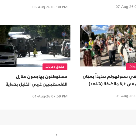
آلاف الأشجار
غزة
07-Aug-26
0
06-Aug-26
05:30 PM
ريات
حقوق وحريات
ي ستوكهولم تنديداً بمجازر
مستوطنون يهاجمون منازل
ل في غزة والضفة (شاهد)
الفلسطينيين غربي الخليل بحماية
جيش الاحتلال
01-Aug-26
0
01-Aug-26
07:59 PM