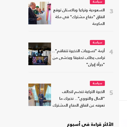
سياسة
3
السعودية وتركيا وباكستان توقع
اتفاق "دفاع مشترك" في مكة
المكرمة
سياسة
4
أزمة "تسريبات الذخيرة تتفاقم"..
ترامب يطلب تحقيقا ويخشى من
"جرأة إيران"
سياسة
5
الخبرة التركية تنضم لتحالف
"المال والنووي".. نخبرك ما
نعرفه عن اتفاق الدفاع المشترك
الأكثر قراءة في أسبوع