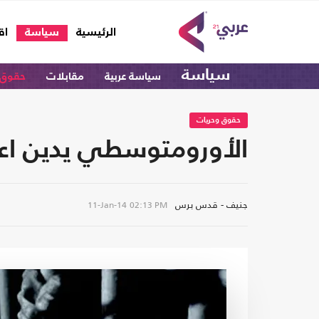
(current)
الرئيسية
سياسة
اق
سياسة
سياسة عربية
مقابلات
حقوق 
حقوق وحريات
الأورومتوسطي يدين اعت
جنيف - قدس برس
11-Jan-14
02:13 PM