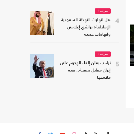
سياسة
4
هل انهارت التهدئة السعودية
الإماراتية؟ تراشق إعلامي
واتهامات جديدة
سياسة
5
ترامب يعلن إلغاء الهجوم على
إيران مقابل صفقة.. هذه
ملامحها