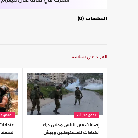
اشترك في قناتنا على تليغرام
التعليقات (0)
المزيد في سياسة
حقوق وحريات
حقوق وح
إصابات في نابلس وجنين جراء
اعتداءا
اعتداءات للمستوطنين وجيش
الضفة..