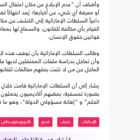
وأضاف أن "عدم الإبلاغ عن مكان اعتقال السي
أو معرفة أي شيء عن أخبارها؛ يُعد انتهاكاً
داعياً السلطات الإماراتية إلى الكشف عن مكان
القيام بأي مخالفة للقانون، والسماح لها بمغا
قوانين حقوق الإنسان.
وطالب السلطات الإماراتية بأن توقف هذه الس
وأن تعاجل بدراسة ملفات المعتقلين لديها على
العاجل عن من لا تثبت بحقهم مخالفات للقانون
بصورة تعسفية، بعضهم أكاديميون يحملون درج
الحكم" و "إهانة مسؤولي الدولة"، وهو ما نف
الإمارات
جنيف
قمع
الاورومتوسطي