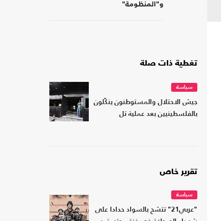
و"المنظومة"
تغطية ذات صلة
سياسة
جيش الاحتلال والمستوطنون ينكّلون
بالفلسطينيين بعد عملية تل
تقرير خاص
سياسة
"عربي21" تتشح بالسواد حدادا على