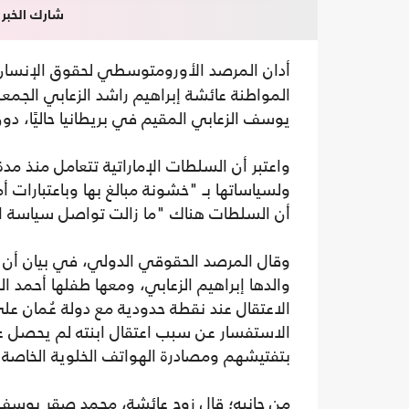
شارك الخبر
أدان المرصد الأورومتوسطي لحقوق الإنسان
يوسف الزعابي المقيم في بريطانيا حاليًا، دون
واعتبر أن السلطات الإماراتية تتعامل منذ مدة
ولسياساتها بـ "خشونة مبالغ بها وباعتبارات 
أن السلطات هناك "ما زالت تواصل سياسة ا
والدها إبراهيم الزعابي، ومعها طفلها أحمد ال
الاعتقال عند نقطة حدودية مع دولة عُمان على
الاستفسار عن سبب اعتقال ابنته لم يحصل على
بتفتيشهم ومصادرة الهواتف الخلوية الخاصة 
من جانبه؛ قال زوج عائشة، محمد صقر يوسف