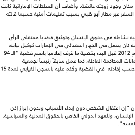
 مكان وجود زوجته عائشة. وأضاف أن السلطات الإماراتية كانت
سفر عبر مطار أبو ظبي بسبب تعليمات أمنية حسبما قالته
لفية نشاطه في حقوق الإنسان وتوثيق قضايا معتقلي الرأي
نه كان يعمل في الجهاز القضائي في الإمارات كوكيل نيابة،
وتم إحالته للتقاعد في نيسان (إبريل) من العام 2012 قبل البدء بقضية ما عُرف إعلاميا باسم قضية "الـ 94
ات المحاكمة العادلة، كما عمل سابقاً رئيساً لجمعية
الحقوقيين الإماراتية، إلى أن تم الزج باسمه -حسب إفادته- في القضية وحُكم عليه بالسجن الغيابي لمدة 15
"إن اعتقال الشخص دون إبداء الأسباب وبدون إبراز إذن
 الإنسان، وللعهد الدولي الخاص بالحقوق المدنية والسياسية.
 نفسه".