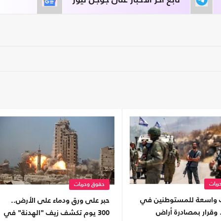
تابع آخر الأخبار على جوجل نيوز
ريات
حقوق وحريات
ت واسعة للمستوطنين في
حبر على ورق ودماء على الأرض..
 وقرار بمصادرة أراض
300 يوم تكشف زيف "الهدنة" في