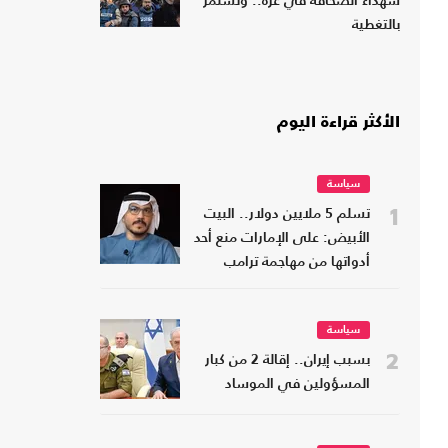
شهداء الصحافة في غزة.. وتستمر
بالتغطية
الأكثر قراءة اليوم
سياسة
1
تسلم 5 ملايين دولار.. البيت
الأبيض: على الإمارات منع أحد
أدواتها من مهاجمة ترامب
سياسة
2
بسبب إيران.. إقالة 2 من كبار
المسؤولين في الموساد