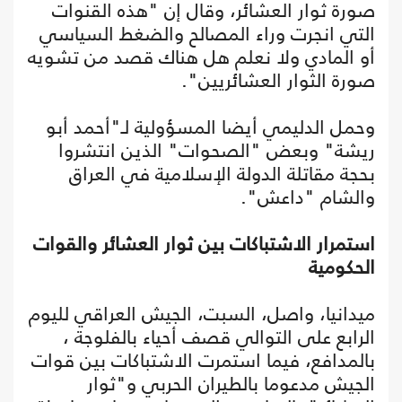
صورة ثوار العشائر، وقال إن "هذه القنوات
التي انجرت وراء المصالح والضغط السياسي
أو المادي ولا نعلم هل هناك قصد من تشويه
صورة الثوار العشائريين".
وحمل الدليمي أيضا المسؤولية لـ"أحمد أبو
ريشة" وبعض "الصحوات" الذين انتشروا
بحجة مقاتلة الدولة الإسلامية في العراق
والشام "داعش".
استمرار الاشتباكات بين ثوار العشائر والقوات
الحكومية
ميدانيا، واصل، السبت، الجيش العراقي لليوم
الرابع على التوالي قصف أحياء بالفلوجة ،
بالمدافع، فيما استمرت الاشتباكات بين قوات
الجيش مدعوما بالطيران الحربي و"ثوار