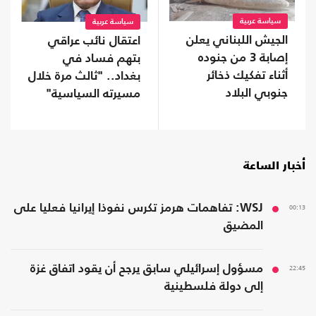
سياسة عربية
سياسة عربية
الجيش اللبناني يعلن
اعتقال نائب عراقي
إصابة 3 من جنوده
بتهم فساد في
أثناء تفكيك ذخائر
بغداد.. "ثالث مرة خلال
جنوبي البلاد
مسيرته السياسية"
أخبار الساعة
00:13
WSJ: تفاهمات هرمز تكرس نفوذا إيرانيا فعليا على
المضيق
22:45
مسؤول إسرائيلي سابق يرجح أن يقود اتفاق غزة
إلى دولة فلسطينية