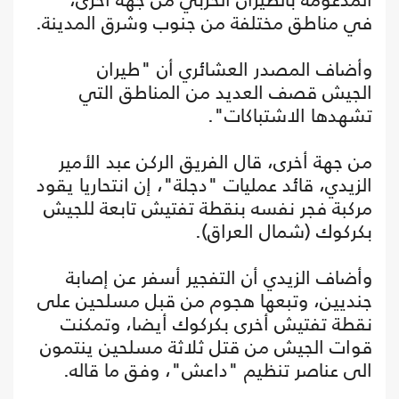
في مناطق مختلفة من جنوب وشرق المدينة.
وأضاف المصدر العشائري أن "طيران
الجيش قصف العديد من المناطق التي
تشهدها الاشتباكات".
من جهة أخرى، قال الفريق الركن عبد الأمير
الزيدي، قائد عمليات "دجلة"، إن انتحاريا يقود
مركبة فجر نفسه بنقطة تفتيش تابعة للجيش
بكركوك (شمال العراق).
وأضاف الزيدي أن التفجير أسفر عن إصابة
جنديين، وتبعها هجوم من قبل مسلحين على
نقطة تفتيش أخرى بكركوك أيضا، وتمكنت
قوات الجيش من قتل ثلاثة مسلحين ينتمون
الى عناصر تنظيم "داعش"، وفق ما قاله.