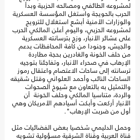
لمشروعه الطائفي ومصالحه الحزبية وبدأ
الحرب بالحويجة واستغل المؤسسة العسكرية
والوزارات الأمنية أبشع استغلال للترويج
لمشروعه الحزبي، واليوم أعلن المالكي الحرب
على عشائر الأنبار، وزج بترسانته العسكرية
والجيش، وجنودا من كافة المحافظات بدعم
من حلف الخونة والغادرين بحجة مطاردة
الإرهاب في صحراء الأنبار، وتفاجئنا بتوجيه
ترسانته إلى ساحات الاعتصام واعتقال رموز
الساحات النائب وأحمد العلواني وقتل شقيقه
والتمثيل به بالتعاون مع شيوخ الصحوات
والردة، متناسيا المالكي وحلف الخونة أن
الأنبار أركعت وأبكت أسيادهم الأمريكان وهي
أول من ضربت الإرهاب".
وحمل الدليمي شخصيا بعض الفضائيات مثل
قناة العربية وقناة الشرقية مسؤولية تشويه