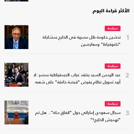
الأكثر قراءة اليوم
سياسة
1
تدشين حكومة ظل مصرية في الخارج بمشاركة
"تكنوقراط" ومعارضين
سياسة
2
عبد الرحمن السيد ينتقد غياب الديمقراطية بمصر: لا
أريد تمويل نظام يفرض "قبضة خانقة" على شعبه
سياسة
3
سجال سعودي إماراتي حول "اتفاق مكة".. هل تم
"تهميش الخليج؟"