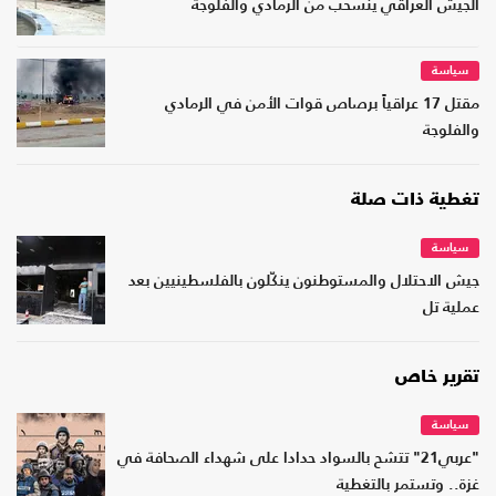
الجيش العراقي ينسحب من الرمادي والفلوجة
سياسة
مقتل 17 عراقياً برصاص قوات الأمن في الرمادي
والفلوجة
تغطية ذات صلة
سياسة
جيش الاحتلال والمستوطنون ينكّلون بالفلسطينيين بعد
عملية تل
تقرير خاص
سياسة
"عربي21" تتشح بالسواد حدادا على شهداء الصحافة في
غزة.. وتستمر بالتغطية