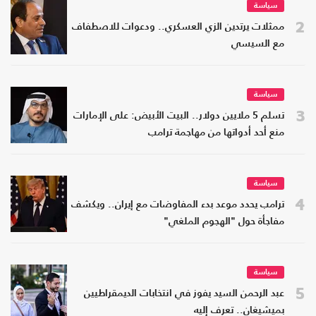
سياسة
2
ممثلات يرتدين الزي العسكري.. ودعوات للاصطفاف
مع السيسي
سياسة
3
تسلم 5 ملايين دولار.. البيت الأبيض: على الإمارات
منع أحد أدواتها من مهاجمة ترامب
سياسة
4
ترامب يحدد موعد بدء المفاوضات مع إيران.. ويكشف
مفاجأة حول "الهجوم الملغي"
سياسة
5
عبد الرحمن السيد يفوز في انتخابات الديمقراطيين
بميشيغان.. تعرف إليه