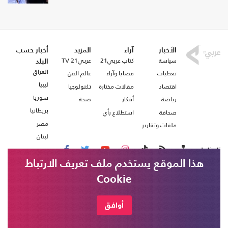
الأخبار
آراء
المزيد
أخبار حسب
سياسة
كتاب عربي21
عربي21 TV
البلد
العراق
تغطيات
قضايا وآراء
عالم الفن
ليبيا
اقتصاد
مقالات مختارة
تكنولوجيا
سوريا
رياضة
أفكار
صحة
بريطانيا
صحافة
استطلاع رأي
مصر
ملفات وتقارير
لبنان
تابعنا على
هذا الموقع يستخدم ملف تعريف الارتباط
Cookie
من نحن
اتصل بنا
التلفزيون السوري: قوات الاحتلال الإسرائيلي
شروط الاستخدام
أوافق
خبر عاجل
تتوغل في قرية الصمدانية الشرقية بريف
عربي21 ، جميع الحقوق محفوظة @ 2020
القنيطرة