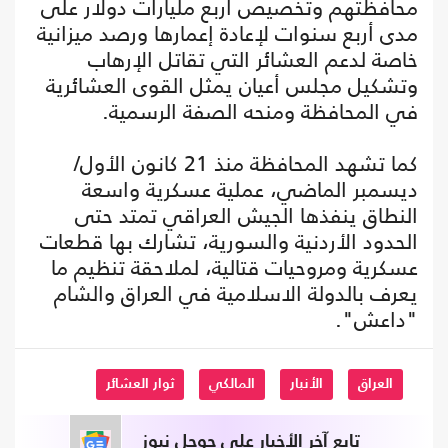
محافظتهم وتخصيص أربع مليارات دولار على
مدى أربع سنوات لإعادة إعمارها ورصد ميزانية
خاصة لدعم العشائر التي تقاتل الإرهاب
وتشكيل مجلس أعيان يمثل القوى العشائرية
في المحافظة ومنحه الصفة الرسمية.
كما تشهد المحافظة منذ 21 كانون الأول/
ديسمبر الماضي، عملية عسكرية واسعة
النطاق ينفذها الجيش العراقي تمتد حتى
الحدود الأردنية والسورية، تشارك بها قطعات
عسكرية ومروحيات قتالية، لملاحقة تنظيم ما
يعرف بالدولة الاسلامية في العراق والشام
"داعش".
العراق
الأنبار
المالكي
ثوار العشائر
تابع آخر الأخبار على جوجل نيوز