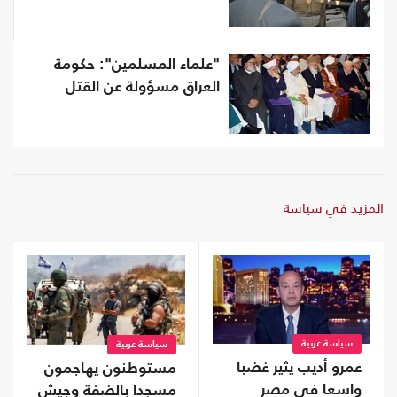
"علماء المسلمين": حكومة
العراق مسؤولة عن القتل
المزيد في سياسة
سياسة عربية
سياسة عربية
عمرو أديب يثير غضبا
مستوطنون يهاجمون
واسعا في مصر
مسجدا بالضفة وجيش