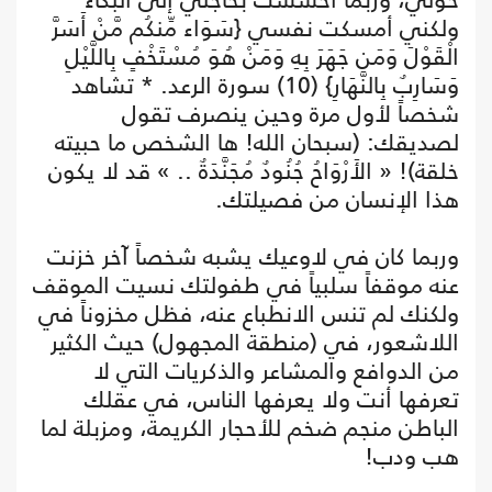
ولكني أمسكت نفسي {سَوَاء مِّنكُم مَّنْ أَسَرَّ
الْقَوْلَ وَمَن جَهَرَ بِهِ وَمَنْ هُوَ مُسْتَخْفٍ بِاللَّيْلِ
وَسَارِبٌ بِالنَّهَارِ} (10) سورة الرعد. * تشاهد
شخصاً لأول مرة وحين ينصرف تقول
لصديقك: (سبحان الله! ها الشخص ما حبيته
خلقة)! « الأَرْوَاحُ جُنُودٌ مُجَنَّدَةٌ .. » قد لا يكون
هذا الإنسان من فصيلتك.
وربما كان في لاوعيك يشبه شخصاً آخر خزنت
عنه موقفاً سلبياً في طفولتك نسيت الموقف
ولكنك لم تنس الانطباع عنه، فظل مخزوناً في
اللاشعور، في (منطقة المجهول) حيث الكثير
من الدوافع والمشاعر والذكريات التي لا
تعرفها أنت ولا يعرفها الناس، في عقلك
الباطن منجم ضخم للأحجار الكريمة، ومزبلة لما
هب ودب!