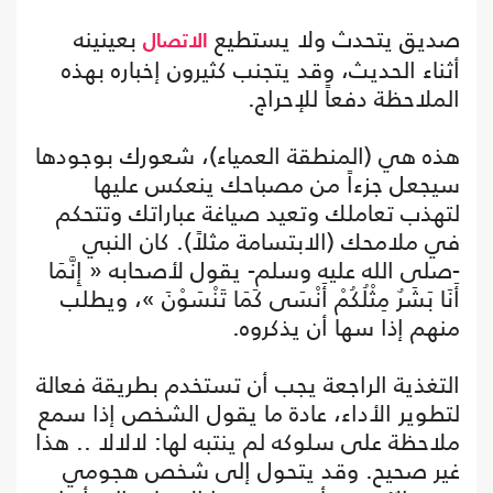
صديق يتحدث ولا يستطيع
بعينينه
الاتصال
أثناء الحديث، وقد يتجنب كثيرون إخباره بهذه
الملاحظة دفعاً للإحراج.
هذه هي (المنطقة العمياء)، شعورك بوجودها
سيجعل جزءاً من مصباحك ينعكس عليها
لتهذب تعاملك وتعيد صياغة عباراتك وتتحكم
في ملامحك (الابتسامة مثلاً). كان النبي
-صلى الله عليه وسلم- يقول لأصحابه « إِنَّمَا
أَنَا بَشَرٌ مِثْلُكُمْ أَنْسَى كَمَا تَنْسَوْنَ »، ويطلب
منهم إذا سها أن يذكروه.
التغذية الراجعة يجب أن تستخدم بطريقة فعالة
لتطوير الأداء، عادة ما يقول الشخص إذا سمع
ملاحظة على سلوكه لم ينتبه لها: لالالا .. هذا
غير صحيح. وقد يتحول إلى شخص هجومي