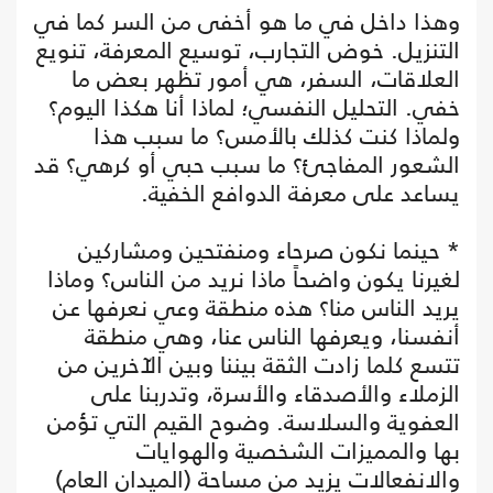
وهذا داخل في ما هو أخفى من السر كما في
التنزيل. خوض التجارب، توسيع المعرفة، تنويع
العلاقات، السفر، هي أمور تظهر بعض ما
خفي. التحليل النفسي؛ لماذا أنا هكذا اليوم؟
ولماذا كنت كذلك بالأمس؟ ما سبب هذا
الشعور المفاجئ؟ ما سبب حبي أو كرهي؟ قد
يساعد على معرفة الدوافع الخفية.
* حينما نكون صرحاء ومنفتحين ومشاركين
لغيرنا يكون واضحاً ماذا نريد من الناس؟ وماذا
يريد الناس منا؟ هذه منطقة وعي نعرفها عن
أنفسنا، ويعرفها الناس عنا، وهي منطقة
تتسع كلما زادت الثقة بيننا وبين الآخرين من
الزملاء والأصدقاء والأسرة، وتدربنا على
العفوية والسلاسة. وضوح القيم التي تؤمن
بها والمميزات الشخصية والهوايات
والانفعالات يزيد من مساحة (الميدان العام)