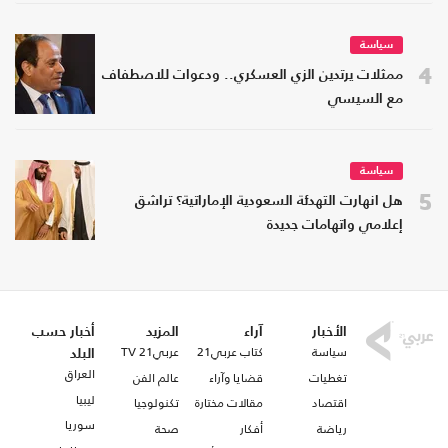
سياسة
4
ممثلات يرتدين الزي العسكري.. ودعوات للاصطفاف
مع السيسي
سياسة
5
هل انهارت التهدئة السعودية الإماراتية؟ تراشق
إعلامي واتهامات جديدة
الأخبار
آراء
المزيد
أخبار حسب
سياسة
كتاب عربي21
عربي21 TV
البلد
العراق
تغطيات
قضايا وآراء
عالم الفن
ليبيا
اقتصاد
مقالات مختارة
تكنولوجيا
سوريا
رياضة
أفكار
صحة