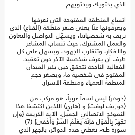
الذي يحتويك ويحتويهم.
اتساع المنطقة المفتوحة التي نعرفها
ويعرفونها عنّا يعني صغر منطقة (القناع) الذي
نزيف به شخصياتنا، ويسهّل التواصل والتعاون
والعمل المشترك، حيث تنساب المشاعر
والأفكار، وتتقارب الجهود، ويسهل على كل
طرف أن يعرف شخصية الآخر دون تعقيد.
الفعالية الناجحة تتحقق حين يكبر الميدان
المفتوح في شخصية ما، ويصغر حجم
المنطقة العمياء ومنطقة الأسرار.
(جوهر) ليس اسماً عربياً، هو مركب من
(جوزيف لوفت) و (هاري) اللذين اكتشفا هذا
النموذج الاتصالي الجميل. الآية الكريمة {وَإِن
تَجْهَرْ بِالْقَوْلِ فَإِنَّهُ يَعْلَمُ السِّرَّ وَأَخْفَى} (7)
سورة طـه، تغطي هذه الدوائر، بالجهر الذي