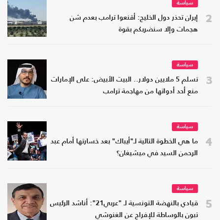
سياسة
2
إيران تحذر دول الخليج: أقنعوا ترامب بعدم شن
هجمات وإلا سنضربكم بقوة
سياسة
3
تسلم 5 ملايين دولار.. البيت الأبيض: على الإمارات
منع أحد أدواتها من مهاجمة ترامب
سياسة
4
ما هي الخطوة التالية لـ"أيباك" بعد خسارتها أمام عبد
الرحمن السيد في ميشيغان؟
سياسة
5
قيادي بالنهضة التونسية لـ "عربي21": أناشد الرئيس
تبون بالوساطة للإفراج عن الغنوشي