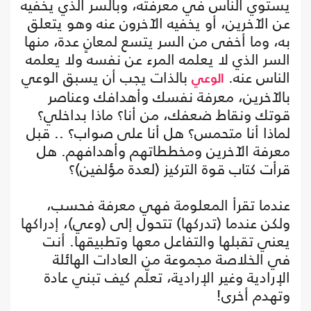
يستوي الناس في معرفته، وبالسر الذي يخفيه
عن الآخرين، أو يخفيه الآخرون عنه وهو يتعلق
به، وما أخفى من السر يتسع لمعانٍ عدة، منها
السر الذي لا يعلمه المرء عن نفسه ولا يعلمه
الناس عنه.
بالذات يجب أن يسبق الوعي
الوعي
بالآخرين، معرفة نفسك وأهدافك وعناصر
قوتك ونقاط ضعفك، من أنا؟ ماذا بداخلي؟
لماذا أنا متحمس؟ هل أنا على صواب؟ .. قبل
معرفة الآخرين ومخططاتهم وأهدافهم. هل
قرأت كتاب قوة التركيز (لعدة مؤلفين)؟
عندما تقرأ المعلومة فهي معرفة فحسب،
ولكن عندما (تدركها) تتحول إلى (وعي)، إدراكها
يعني تقبلها والتفاعل معها وتطبيقها. أنت
في الخلاصة مجموعة من العادات الهائلة
الإرادية وغير الإرادية، تعلّم كيف تبني عادة
وتهدم أخرى!