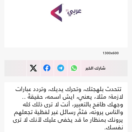
1300x600
شارك الخبر
تتحدث بلهجتك، وتحرك يديك، وتردد عبارات
لازمة؛ مثلا، يعني، ايش اسمه، حقيقةً ..
وجهك طافح بالتعبير، أنت لا ترى ذلك كله
والناس يرونه، فثمَّ رسائل غير لفظية تجعلهم
يرونك بمنظار ما قد يخفى عليك لأنك لا ترى
نفسك.