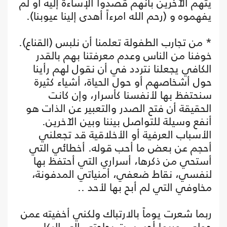
يتهم الآخرين بأنهم قصدوا الإساءة إليه أو لم
يفهموه و (رحم الله امرءاً أهدى إلينا عيوبنا).
* من تجارب الطفولة تعلمنا أن نلبس (القناع).
خوفنا من الناس وعدم معرفتنا بهم بالقدر
الكافي يجعلنا نتردد في أن نقول لهم رأينا
حول أشخاصهم أو حول الحياة، أشياء كثيرة
سنحتفظ بها لأنفسنا كأسرار، وإن كانت
الحقيقة أن فتح الصدر والتعبير عن الذات هو
أنفع وسيلة للتواصل بيننا وبين الآخرين.
الأسباب العرفية أو الأخلاقية قد تجعلني
أحجم عن بعض ما أحب قوله. أخطائي التي
أستحي من ذكرها، أسراري التي أحتفظ بها
لنفسي، نقاط ضعفي، أمنياتي المدفونة،
مخاوفي التي لم أبح بها لأحد ..
ربما شعرت يوماً بالارتباك ولكني أخفيته عمن
حولي، وربما أحسست بحاجتي إلى البكاء