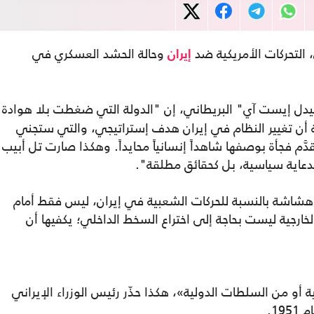
 التحركات الأمريكية ضد
وحالة الحشد العسكري في
إيران
دل إيست آي" البريطاني، إن "الدولة التي ضغطت بلا هوادة
 أن تغيير النظام في إيران هدف إستراتيجي، والتي ستجني
َّم فجأة بوصفها شاهداً إنسانياً محايداً. وهكذا صارت تل أبيب
كدعاية سياسية، بل كحقائق مطلقة".
هشاشة بالنسبة للحركات الشعبية في إيران، ليس فقط أمام
لخارجية ليست بحاجة إلى اختراع السخط الداخلي؛ يكفيها أن
ة أو من السلطات الدولية»، هكذا حذّر رئيس الوزراء الإيراني
1.