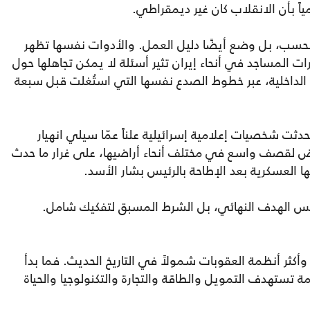
ياً بأن الانقلاب كان غير ديمقراطي.
 فحسب، بل وضع أيضًا دليل العمل. والأدوات نفسها تظهر
 المساجد في أنحاء إيران تثير أسئلة لا يمكن تجاهلها حول
الداخلية، عبر خطوط الصدع نفسها التي استُغلت قبل سبعة
دثت شخصيات إعلامية إسرائيلية علناً عمّا سيلي انهيار
رض لقصف واسع في مختلف أنحاء أراضيها، على غرار ما حدث
ا العسكرية بعد الإطاحة بالرئيس بشار الأسد.
 ليس الهدف النهائي، بل الشرط المسبق لتفكيك شامل.
من أطول وأكثر أنظمة العقوبات شمولاً في التاريخ الحديث. فما بدأ
 تستهدف التمويل والطاقة والتجارة والتكنولوجيا والحياة