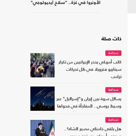
الأونروا في غزة.. "سلاح أيديولوجي"
ذات صلة
صحافة
كاتب أمريكي يحذر الإيرانيين من تكرار
سيناريو فنزويلا في ظل تحركات
ترامب
صحافة
رسائل سرية بين إيران و"إسرائيل" عبر
وسيط روسي.. المفاجأة في فحواها
صحافة
هل يلقى خامنئي مصير الشاه؟..