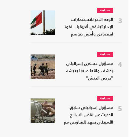
صحافة
3
الوجه الآخر للاستثمارات
الإماراتية في أفريقيا.. نفوذ
اقتصادي وأمني يتوسع
صحافة
4
مسؤول عسكري إسرائيلي
يكشف واقعا صعبا يعيشه
"جرحى الجيش"
صحافة
5
مسؤول إسرائيلي سابق:
الحديث عن نقص السلاح
الأمريكي يمهد للتفاوض مع
إيران