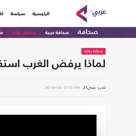
(current)
الرئيسية
سياسة
اق
صحافة
صحافة عربية
صحافة دولية
صح
صحافة دولية
لماذا يرفض الغرب استقل
لندن- عربي21
30-Jan-26
12:02 AM