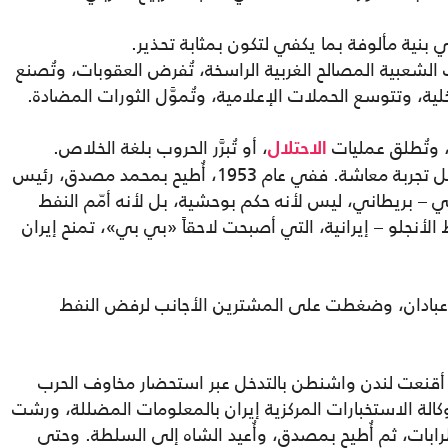
بنية مألوفة بما يكفي لتكون بمثابة تحذير.
ات الشعبية المصالح الغربية الراسخة، تُفرض العقوبات، وتُصنع
خلية، وتتوسع الحملات الإعلامية، وتُموَّل الثورات المضادة.
، وتُطلق عمليات
، أو تُبرَّر الحروب بلغة الخلاص.
الاحتلال
تعرف إيران هذا النمط ليس بوصفه نظرية، بل تجربة معاشة. ففي عام 1953، أُطيح بمحمد مصدق، رئيس
كي – بريطاني، ليس لأنه حكم بوحشية، بل لأنه أمّم النفط
لأنجلو – إيرانية، التي أصبحت لاحقاً «بي بي»، تمنح إيران
 عبادان، وضغطت على المشترين الأجانب لرفض النفط
، أقنعت لندن واشنطن بالتدخل عبر استحضار مخاوف الحرب
كالة الاستخبارات المركزية إيران بالمعلومات المضللة، ورشت
ات، ثم أُطيح بمصدق، وأُعيد الشاه إلى السلطة. وحتى