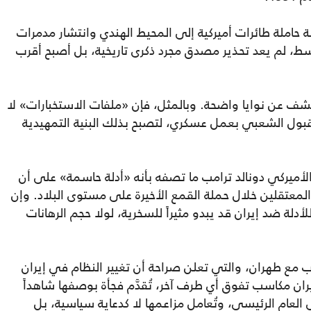
حاملة طائرات أميركية إلى المحيط الهندي وانتشار مدمرات
سط، لم يعد تحذير مصدق مجرد ذكرى تاريخية، بل أصبح أقرب
كشف عن نوايا واضحة. وبالمثل، فإن «ملفات الاستخبارات» لا
القبول الشعبي بعمل عسكري، لتصبح بذلك البنية التمهيدية
لأميركي دونالد ترامب ما تصفه بأنه «أدلة حاسمة» على أن
لمعتقلين خلال حملة القمع الأخيرة على مستوى البلاد. وإن
لة ضد إيران قد يبدو مثيراً للسخرية، لولا حجم الرهانات
 مع طهران، والتي تعلن صراحة أن تغيير النظام في إيران
ان مكاسب تفوق أي طرف آخر، تُقدَّم فجأة بوصفها شاهداً
 العام الرئيسي، وتُعامل مزاعمها لا كدعاية سياسية، بل