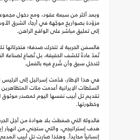
وبعد أكثر من سبعة عقود، ومع دخول مجموعة 
مزوّدة بصواريخ موجّهة في أرجاء الشرق الأو
إلى تعليق مباشر على الواقع الراهن.
فالسفن الحربية لا تتحرك صدفة؛ فتحركاتها ت
تُعدّ عادةً لكشف الحقيقة، بل تُصاغ لصناعة 
لتدخل سبق وأن شُرع فيه بالفعل.
في هذا الإطار، قدّمت إسرائيل إلى الرئيس ا
السلطات الإيرانية أعدمت مئات المتظاهرين ا
تقديم تل أبيب نفسها اليوم كمصدر موثوق للأد
وخطورتها.
فالدولة التي ضغطت بلا هوادة من أجل الحرب
هدف إستراتيجي، والتي ستجني من انهيار إير
إنسانياً محايداً. وهكذا صارت تل أبيب المدعي