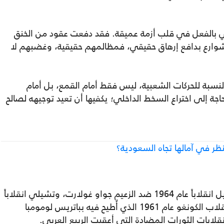
ي بالفعل في قلب أزمة عميقة. فقد دفعت عقود من الخنق
 الشوارع بدافع إرهاق حقيقي، فمظالمهم حقيقية، وغضبهم لا
نسبة للحركات الشعبية، ليس فقط أمام القمع، بل أمام
اجة إلى اختراع السخط الداخلي؛ يكفيها أن تعيد توجيهه لصالح
نظر في آمالها تجاه السعودية؟
هذا النمط راسخ منذ زمن؛ فقد شهدت البرازيل انقلاباً عام 1964 ضد الزعيم جواو غولارت، وتشيلي انقلاباً
عام 1973 ضد سلفادور أليندي، وقبل ذلك انقلاب الكونغو عام 1961 الذي أُطيح فيه بباتريس لومومبا
لابات الثورات المضادة التي أعقبت الربيع العربي.