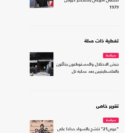
صحفي أمريكي يستحضر دروس
1979
تغطية ذات صلة
سياسة
جيش الاحتلال والمستوطنون ينكّلون
بالفلسطينيين بعد عملية تل
تقرير خاص
سياسة
"عربي21" تتشح بالسواد حدادا على