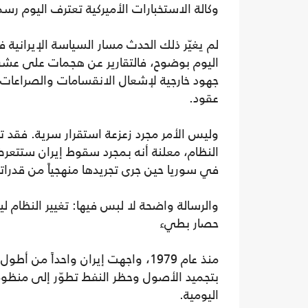
وكالة الاستخبارات الأميركية تعترف اليوم رسم
لم يغيّر ذلك الحدث مسار السياسة الإيرانية
اليوم بوضوح، فالتقارير عن هجمات على عشرات
جهود خارجية لإشعال الانقسامات والصراعات 
عقود.
وليس الأمر مجرد زعزعة استقرار سرية. فقد تح
النظام، معلنة أنه بمجرد سقوط إيران ستتع
في سوريا حين جرى تجريدها منهجياً من قدراته
والرسالة واضحة لا لبس فيها: تغيير النظام
حصار بطيء
منذ عام 1979، واجهت إيران واحداً 
بتجميد الأصول وحظر النفط تطوّر إلى منظومة
اليومية.