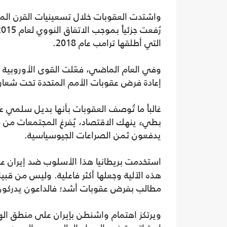
التي أطلقها ترامب عام 2018.
وفي العام الماضي، فعّلت القوى الأوروبية “آ
إعادة فرض عقوبات الأمم المتحدة تحت شعار ع
غالباً ما تُوصف العقوبات بأنها بديل سلمي
بطيء ينهك الاقتصاد، يُفرغ المجتمعات من م
يدفعون ثمن الصراعات الجيوسياسية.
استخدمت بريطانيا هذا الأسلوب ضد إيران عام 1951، ومنذ ذلك الحين ع
هذه الآلية وجعلها أكثر فاعلية. وليس من قبيل
مطالب بفرض عقوبات أشد؛ فالداعون يدركون 
ويرتكز اهتمام واشنطن بإيران على منطق اله