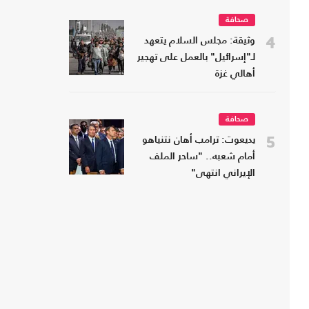
صحافة
4
وثيقة: مجلس السلام يتعهد
لـ"إسرائيل" بالعمل على تهجير
أهالي غزة
صحافة
5
يديعوت: ترامب أهان نتنياهو
أمام شعبه.. "ساحر الملف
الإيراني انتهى"