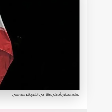
تحشيد عسكري أمريكي هائل في الشرق الأوسط- جيتي