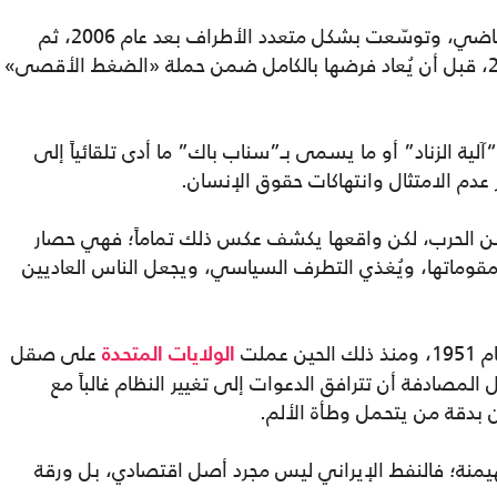
واشتدت العقوبات خلال تسعينيات القرن الماضي، وتوسّعت بشكل متعدد الأطراف بعد عام 2006، ثم
رُفعت جزئياً بموجب الاتفاق النووي لعام 2015، قبل أن يُعاد فرضها بالكامل ضمن حملة «الضغط الأقصى»
لية الزناد” أو ما يسمى بـ”سناب باك” ما أدى تلقائياً إلى
دم الامتثال وانتهاكات حقوق الإنسان.
 عن الحرب، لكن واقعها يكشف عكس ذلك تماماً؛ فهي حصار
قوماتها، ويُغذي التطرف السياسي، ويجعل الناس العاديين
ملت
على صقل
الولايات المتحدة
 المصادفة أن تترافق الدعوات إلى تغيير النظام غالباً مع
بدقة من يتحمل وطأة الألم.
يمنة؛ فالنفط الإيراني ليس مجرد أصل اقتصادي، بل ورقة