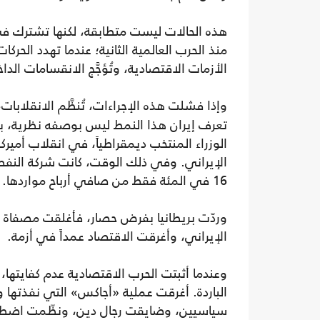
هذه الحالات ليست متطابقة، لكنها تشترك في 
منذ الحرب العالمية الثانية؛ عندما تهدد الحرك
الأزمات الاقتصادية، وتُؤجَّج الانقسامات الدا
وإذا فشلت هذه الإجراءات، تُنظَّم الانقلابات
الوزراء المنتخب ديمقراطياً، في انقلاب أمير
الإيراني. وفي ذلك الوقت، كانت شركة النفط ا
16 في المئة فقط من صافي أرباح مواردها.
وردّت بريطانيا بفرض حصار، فأغلقت مصفاة
الإيراني، وأغرقت الاقتصاد عمداً في أزمة.
وعندما أثبتت الحرب الاقتصادية عدم كفايتها
الباردة. أغرقت عملية «أجاكس» التي نفذتها و
سياسيين، وضايقت رجال دين، ونظّمت اضطراب