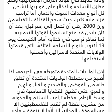
مخازن الأسلحة والذخائر على غواربها لتشحن
كل أنواع معدات الموت والدمار. أما ترامب
فزاد عليه كثيرا، حيث سمح للقذائف الثقيلة من
وزن 2000 رطل أن تصل إلى إسرائيل، بعد أن
كان بايدن قد منع تسليمها لقوتها التدميرية.
كما تفاخر ترامب في خطابه أمام الكنيست يوم
13 أكتوبر بأنواع الأسلحة الفتاكة، التي قدمتها
الولايات المتحدة لإسرائيل وأحسنوا
استخدامها.
إذن الولايات المتحدة متورطة في الجريمة، لذا
أصبح من مصلحة الولايات المتحدة أن تخلق
حالة من الفوضى والضجيج والغبار والهرج
والمرج، حتى تضيع القضايا الأساسية في
وسط الزحام. فخطة ترامب للسلام والمكونة
من عشرين نقطة لم تقدم للفلسطينيين إلا
مسألة وقف المجازر، إلا أنها لا تتوقف، وأكبر