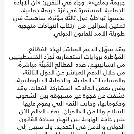
جريمة جماعية». وجاء في التقرير: «إن الإبادة
الجماعية المستمرة في غزة جريمة جماعية،
يدعمها تواطؤ دول ثالثة مؤثرة، ساهمت في
تمكين إسرائيل من ارتكاب انتهاكات منهجية
طويلة الأمد للقانون الدولي.
وقد سهّل الدعم المباشر لهذه الفظائع،
المُؤطرة بروايات استعمارية تُجرّد الفلسطينيين
من إنسانيتهم، هذه الفظائع المُبثّة مباشرةً،
من خلال الدعم المباشر من الدول الثالثة،
والمساعدات المادية، والحماية الدبلوماسية،
وفي بعض الحالات، المشاركة الفعالة. وقد
كشفت عن فجوة غير مسبوقة بين الشعوب
وحكوماتها، وخانت الثقة التي يقوم عليها
السلام والأمن العالميان. يقف العالم الآن
على حافة الهاوية بين انهيار سيادة القانون
الدولي والأمل في التجديد. ولا سبيل إلى