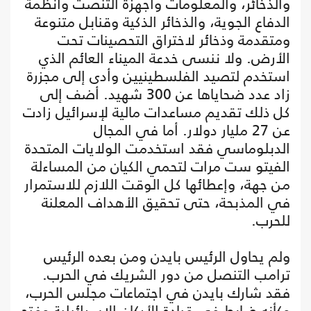
والذخائر، والمعلومات وأجهزة التنصت وأنظمة
الدفاع الجوية، والذخائر الذكية وقنابل متنوعة
ومتقدمة وذخائر لاختراق التحصينات تحت
الأرض. ولا ننسى خدعة الميناء العائم الذي
استخدم لتصيد الفلسطينيين وأدى إلى مجزرة
زاد عدد ضحاياها عن 300 شهيد. أضف إلى
كل ذلك تقديم مساعدات مالية لإسرائيل زادت
عن 27 مليار دولار. أما في المجال
الدبلوماسي فقد استخدمت الولايات المتحدة
الفيتو ست مرات لتحمي الكيان من المساءلة
من جهة، وإعطائها كل الوقت اللازم للاستمرار
في المذبحة، حتى تحقيق الأهداف المعلنة
للحرب.
ولم يحاول الرئيس بايدن ومن بعده الرئيس
ترامب التنصل من دور الشريك في الحرب.
فقد شارك بايدن في اجتماعات مجلس الحرب،
وكأنه ضابط في قيادة الأركان الإسرائيلية وفتح