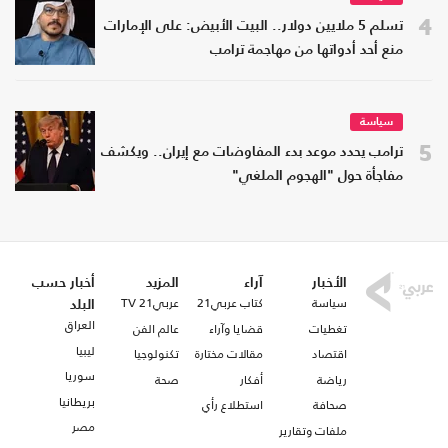
4
تسلم 5 ملايين دولار.. البيت الأبيض: على الإمارات
منع أحد أدواتها من مهاجمة ترامب
سياسة
5
ترامب يحدد موعد بدء المفاوضات مع إيران.. ويكشف
مفاجأة حول "الهجوم الملغي"
الأخبار
آراء
المزيد
أخبار حسب
سياسة
كتاب عربي21
عربي21 TV
البلد
العراق
تغطيات
قضايا وآراء
عالم الفن
ليبيا
اقتصاد
مقالات مختارة
تكنولوجيا
سوريا
رياضة
أفكار
صحة
بريطانيا
صحافة
استطلاع رأي
مصر
ملفات وتقارير