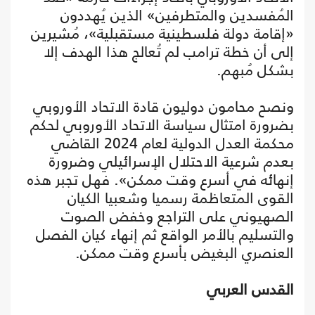
المُفسدين والمتطرفين» الذين يُهددون
«إقامة دولة فلسطينية مستقبلية»، مُشيرين
إلى أن خطة ترامب لم تُعالج هذا الهدف إلا
بشكل مُبهم.
ونصح محامون دوليون قادة الاتحاد الأوروبي
بضرورة امتثال سياسة الاتحاد الأوروبي لحكم
محكمة العدل الدولية لعام 2024 القاضي
بعدم شرعية الاحتلال الإسرائيلي وضرورة
إنهائه في أسرع وقت ممكن». فهل تجبر هذه
القوى المتعاظمة رسميا وشعبيا الكيان
الصهيوني على التراجع وخفض الصوت
والتسليم بالأمر الواقع ثم إنهاء كيان الفصل
العنصري البغيض بأسرع وقت ممكن.
القدس العربي