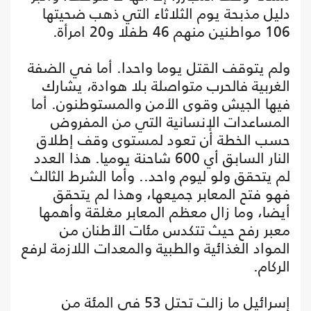
دليل مذبحة يوم الثلاثاء التي ذهب ضحيتها
106 مواطنين منهم 46 طفلا و20 امرأة.
ولم يتوقف القتل يوما واحدا. أما في الضفة
الغربية فالحرب متواصلة بلا هوادة، يشارك
فيها الجيش وقوى الأمن والمستوطنون. أما
المساعدات الإنسانية التي من المفروض
حسب الخطة أن تعود لمستوى وقف إطلاق
النار السابق أي 600 شاحنة يوميا. هذا العدد
لم يتحقق ولو ليوم واحد.. وأما الشرط الثالث
فهو فتح المعابر جميعها، وهذا لم يتحقق
أيضا، وما زال معظم المعابر مغلقة وأهمها
معبر رفح حيث تتكدس مئات الأطنان من
المواد الغذائية والطبية والمعدات اللازمة لرفع
الركام.
إسرائيل ما زالت تحتل 53 في المئة من