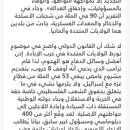
التجديد إلا بمواجهة التواطؤ، والوفاء
بالمسؤوليات، وإحقاق العدالة». وجاء في
التقرير أن 90 في المئة من شحنات الأسلحة
والذخائر والمعدات العسكرية، جاءت من بلدين
هما الولايات المتحدة وألمانيا.
لا شك أن القانون الدولي واضح في موضوع
تورط الولايات المتحدة في حرب الإبادة. إذن
أفضل وسائل الدفاع هو الهجوم، لذا قام
ترامب الذي يدعي أنه أوقف 8 حروب، بتقديم
مشروع غامض يبقي 53 في المئة من قطاع
غزة مع إسرائيل، ولا يلزمها بشيء في ما
يتعلق بحقوق الشعب الفلسطيني خاصة حقه
في الحرية والاستقلال وبناء دولته الوطنية
المستقلة ذات السيادة وإعادة اللاجئين إلى
مواطنهم الأصلية. لقد وقّع أكثر من 400
دبلوماسي ومسؤول كبير سابق، بيانا يُطالب
الاتحاد الأوروبي باتخاذ إجراءات حازمة «ضد