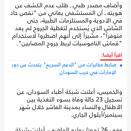
وأضاف مصدر طبي ـ طلب عدم الكشف عن
هويته ـ أن المستشفى يعاني من "نقص حاد
في الأدوية والمستلزمات الطبية، حتى
الشاش الذي يُستخدم لتغطية الجروح لم يعد
متوفراً"، مشيراً إلى أنهم اضطروا لاستخدام
"قماش الناموسيات لربط جروح المصابين".
اقرأ أيضا:
ضابط مخابرات من "الدعم السريع" يتحدث عن دور
الإمارات في حرب السودان
والخميس، أعلنت شبكة أطباء السودان، عن
تسجيل 23 حالة وفاة بسوء التغذية بين
الأطفال والنساء بمدينة الفاشر خلال شهر
سبتمبر/أيلول الجاري.
وفي 26 تموز/ يوليو الماضي، أعلنت شبكة