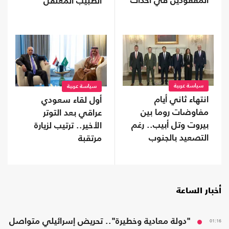
المفقودين في أحداث
الطبيب المعتقل
"سبتة"
حسام أبو صفقة
سياسة عربية
سياسة عربية
انتهاء ثاني أيام
أول لقاء سعودي
مفاوضات روما بين
عراقي بعد التوتر
بيروت وتل أبيب.. رغم
الأخير.. ترتيب لزيارة
التصعيد بالجنوب
مرتقبة
أخبار الساعة
01:16
"دولة معادية وخطيرة".. تحريض إسرائيلي متواصل