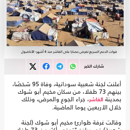
قوات الدعم السريع تفرض حصارا على الفاشر منذ 4 أشهر- الأناضول
شارك الخبر
أعلنت لجنة شعبية سودانية، وفاة 95 شخصًا،
بينهم 73 طفلا، من سكان مخيم أبو شوك
بمدينة
، جراء الجوع والمرض، وذلك
الفاشر
خلال الأربعين يوما الماضية.
وقالت غرفة طوارئ مخيم أبو شوك (لجنة
شعبية) في بيان: "توفي أكثر من 73 طفلا