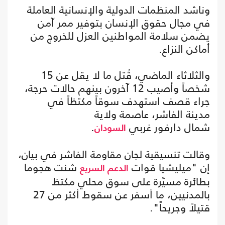
وناشد المنظمات الدولية والإنسانية العاملة
في مجال حقوق الإنسان بتوفير ممر آمن
يضمن سلامة المواطنين العزل للخروج من
أماكن النزاع.
والثلاثاء الماضي، قُتل ما لا يقل عن 15
شخصاً وأصيب 12 آخرون بينهم حالات حرجة،
جراء قصف استهدف سوقاً مكتظاً في
مدينة الفاشر، عاصمة ولاية
شمال دارفور غربي
.
السودان
وقالت تنسيقية لجان مقاومة الفاشر في بيان،
إن "ميليشيا قوات
شنت هجوما
الدعم السريع
بطائرة مسيّرة على سوق محلي مكتظ
بالمدنيين، ما أسفر عن سقوط أكثر من 27
قتيلاً وجريحاً".