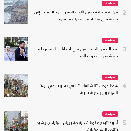
سياسة
2
من له مصلحة بعبور آلاف البشر حدود المغرب إلى
سبتة في ساعات؟.. نخبرك ما نعرفه
سياسة
3
عبد الرحمن السيد يفوز في انتخابات الديمقراطيين
بميشيغان.. تعرف إليه
سياسة
4
هكذا خرجت "الشائعات" التي تسببت في أزمة
المهاجرين بمدينة سبتة
سياسة
5
أمريكا ترفع عقوبات مرتبطة بإيران.. وترامب يشيد
بتقدم المفاوضات