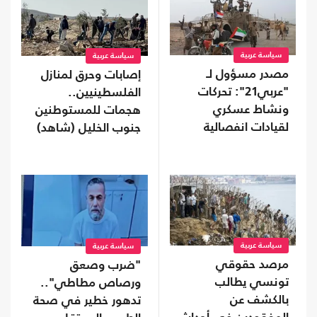
سياسة عربية
سياسة عربية
مصدر مسؤول لـ
إصابات وحرق لمنازل
"عربي21": تحركات
الفلسطينيين..
ونشاط عسكري
هجمات للمستوطنين
لقيادات انفصالية
جنوب الخليل (شاهد)
موالية للإمارات في
محافظة نفطية
سياسة عربية
سياسة عربية
مرصد حقوقي
"ضرب وصعق
تونسي يطالب
ورصاص مطاطي"..
بالكشف عن
تدهور خطير في صحة