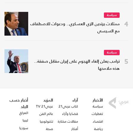
سياسة
4
ممثلات يرتدين الزي العسكري.. ودعوات للاصطفاف
مع السيسي
سياسة
5
ترامب يعلن إلغاء الهجوم على إيران مقابل صفقة..
هذه ملامحها
الأخبار
آراء
المزيد
أخبار حسب
سياسة
كتاب عربي21
عربي21 TV
البلد
العراق
تغطيات
قضايا وآراء
عالم الفن
ليبيا
اقتصاد
مقالات مختارة
تكنولوجيا
سوريا
رياضة
أفكار
صحة