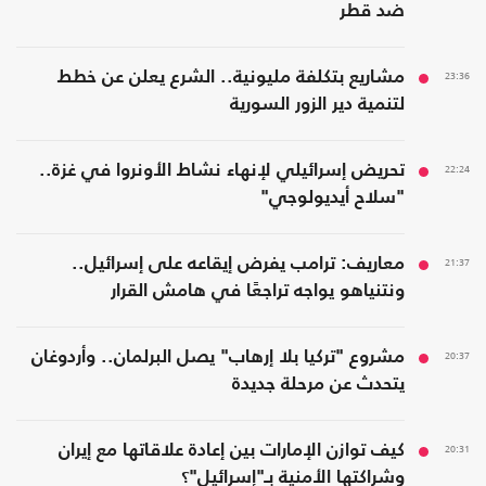
ضد قطر
23:36
مشاريع بتكلفة مليونية.. الشرع يعلن عن خطط
لتنمية دير الزور السورية
22:24
تحريض إسرائيلي لإنهاء نشاط الأونروا في غزة..
"سلاح أيديولوجي"
21:37
معاريف: ترامب يفرض إيقاعه على إسرائيل..
ونتنياهو يواجه تراجعًا في هامش القرار
20:37
مشروع "تركيا بلا إرهاب" يصل البرلمان.. وأردوغان
يتحدث عن مرحلة جديدة
20:31
كيف توازن الإمارات بين إعادة علاقاتها مع إيران
وشراكتها الأمنية بـ"إسرائيل"؟