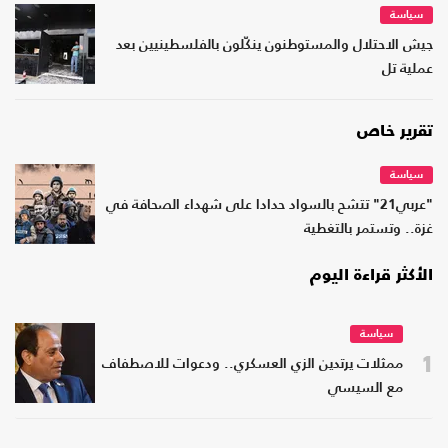
سياسة
جيش الاحتلال والمستوطنون ينكّلون بالفلسطينيين بعد
عملية تل
تقرير خاص
سياسة
"عربي21" تتشح بالسواد حدادا على شهداء الصحافة في
غزة.. وتستمر بالتغطية
الأكثر قراءة اليوم
سياسة
1
ممثلات يرتدين الزي العسكري.. ودعوات للاصطفاف
مع السيسي