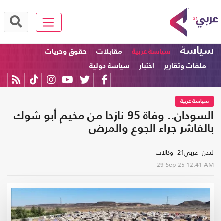
سياسة
سياسة عربية
مقابلات
حقوق وحريات
ملفات وتقارير
اختبار
سياسة دولية
سياسة عربية
السودان.. وفاة 95 نازحا من مخيم أبو شوك
بالفاشر جراء الجوع والمرض
لندن- عربي21- وكالات
29-Sep-25
12:41 AM