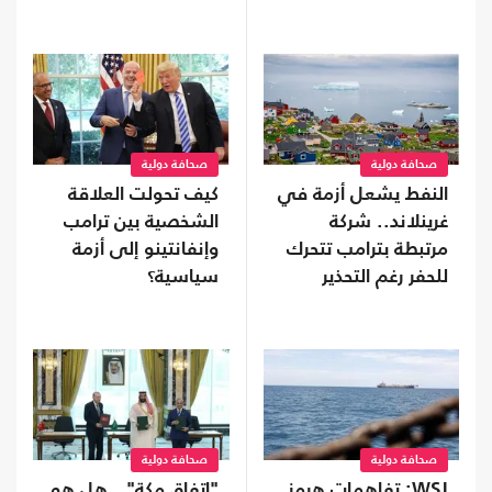
وباكستان
صحافة دولية
صحافة دولية
النفط يشعل أزمة في
كيف تحولت العلاقة
غرينلاند.. شركة
الشخصية بين ترامب
مرتبطة بترامب تتحرك
وإنفانتينو إلى أزمة
للحفر رغم التحذير
سياسية؟
صحافة دولية
صحافة دولية
WSJ: تفاهمات هرمز
"اتفاق مكة".. هل هو