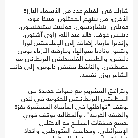
شارك في الفيلم عدد من الأسماء البارزة
الأخرى، من بينهم الممثلون أمبيكا مود،
جويلي ريتشاردسون، جولييت ستيفنسون،
دينيس غوف، خالد عبد الله، زاوي آشتون،
وإنديرا فارما، إضافة إلى الإعلاميتين لورا
ويتمور وناديا سوالها، وعارضة الأزياء بوبي
دليفين، والطبيب الفلسطيني البريطاني مو
مصطفى، والناشط ستيفن كابوس، إلى جانب
الشاعر روزن نفسه.
ويترافق المشروع مع دعوات جديدة من
المنظمتين البريطانيتين للحكومة في لندن
بوقف "تواطئها في المأساة المستمرة بغزة
والضفة الغربية"، والمطالبة بوقف فوري
لجميع صفقات السلاح مع الاحتلال
الإسرائيلي، ومحاسبة المتورطين، واتخاذ