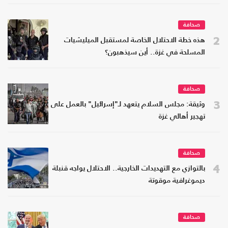
صحافة
2
هذه خطة الاحتلال الخاصة لمستقبل الميليشيات
المسلحة في غزة.. أين سيذهبون؟
صحافة
3
وثيقة: مجلس السلام يتعهد لـ"إسرائيل" بالعمل على
تهجير أهالي غزة
صحافة
4
بالتوازي مع التهديدات الخارجية.. الاحتلال يواجه قنبلة
ديموغرافية موقوتة
صحافة