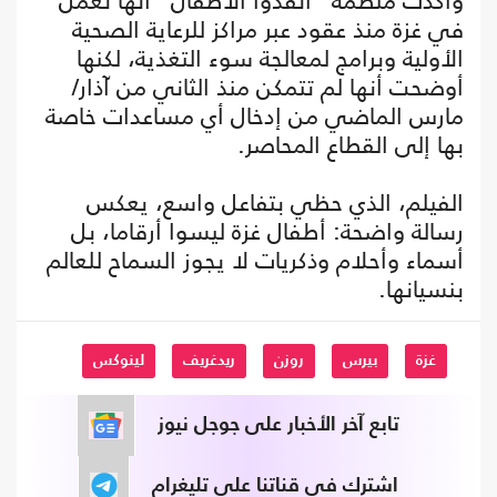
وأكدت منظمة "أنقذوا الأطفال" أنها تعمل
في غزة منذ عقود عبر مراكز للرعاية الصحية
الأولية وبرامج لمعالجة سوء التغذية، لكنها
أوضحت أنها لم تتمكن منذ الثاني من آذار/
مارس الماضي من إدخال أي مساعدات خاصة
بها إلى القطاع المحاصر.
الفيلم، الذي حظي بتفاعل واسع، يعكس
رسالة واضحة: أطفال غزة ليسوا أرقاما، بل
أسماء وأحلام وذكريات لا يجوز السماح للعالم
بنسيانها.
غزة
بيرس
روزن
ريدغريف
لينوكس
تابع آخر الأخبار على جوجل نيوز
اشترك في قناتنا على تليغرام