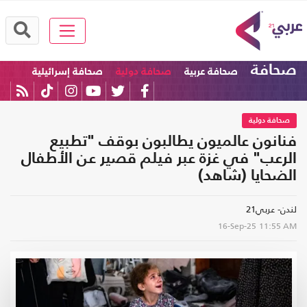
صحافة
صحافة عربية
صحافة دولية
صحافة إسرائيلية
صحافة دولية
فنانون عالميون يطالبون بوقف "تطبيع
الرعب" في غزة عبر فيلم قصير عن الأطفال
الضحايا (شاهد)
لندن- عربي21
16-Sep-25
11:55 AM