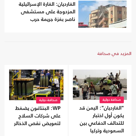
الغارديان: الغارة الإسرائيلية
المزدوجة على مستشفى
ناصر بغزة جريمة حرب
المزيد في صحافة
صحافة دولية
صحافة دولية
"الغارديان": اليمن قد
WP: البنتاغون يضغط
يكون أول اختبار
على شركات السلاح
للتحالف الدفاعي بين
لتعويض نقص الذخائر
السعودية وتركيا