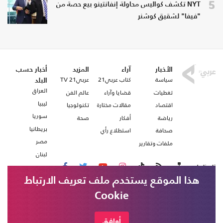
5
NYT تكشف كواليس محاولة إنفانتينو بيع حصة من
"فيفا" لشقيق كوشنر
الأخبار
آراء
المزيد
أخبار حسب
سياسة
كتاب عربي21
عربي21 TV
البلد
العراق
تغطيات
قضايا وآراء
عالم الفن
ليبيا
اقتصاد
مقالات مختارة
تكنولوجيا
سوريا
رياضة
أفكار
صحة
بريطانيا
صحافة
استطلاع رأي
مصر
ملفات وتقارير
لبنان
تابعنا على
هذا الموقع يستخدم ملف تعريف الارتباط
Cookie
من نحن
اتصل بنا
شروط الاستخدام
أوافق