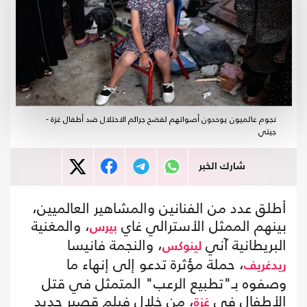
نجوم عالميون يوحدون أصواتهم لفضح جرائم الاحتلال ضد أطفال غزة -
جيتي
شارك الخبر
أطلق عدد من الفنانين والمشاهير العالميين،
بينهم الممثل الأسترالي غاي
، والمغنية
بيرس
البريطانية آني
، والنجمة فانيسا
لينوكس
، حملة مؤثرة تدعو إلى إنهاء ما
ريدغريف
وصفوه بـ"تطبيع الرعب" المتمثل في قتل
الأطفال في
، من خلال فيلم قصير جديد
غزة