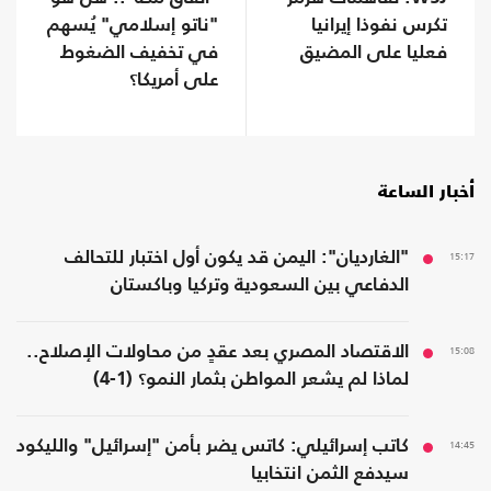
تكرس نفوذا إيرانيا
"ناتو إسلامي" يُسهم
فعليا على المضيق
في تخفيف الضغوط
على أمريكا؟
أخبار الساعة
15:17
"الغارديان": اليمن قد يكون أول اختبار للتحالف
الدفاعي بين السعودية وتركيا وباكستان
15:08
الاقتصاد المصري بعد عقدٍ من محاولات الإصلاح..
لماذا لم يشعر المواطن بثمار النمو؟ (1-4)
14:45
كاتب إسرائيلي: كاتس يضر بأمن "إسرائيل" والليكود
سيدفع الثمن انتخابيا