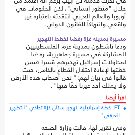
في تحرك قدمته تل أبيب بزعم أنه اعتمد من
خلال "منظور إنساني"، لكن الحكومات في
أوروبا والعالم العربي انتقدته باعتباره غير
واقعي وانتهاكاً للقانون الدولي.
مسيرة بمدينة غزة رفضا لخطط التهجير
ودعا ناشطون بمدينة غزة، الفلسطينيين
للمشاركة في مسيرة جماهيرية، رفضا
لمحاولات إسرائيل تهجيرهم قسرا ضمن
خطتها لإعادة احتلال القطاع بالكامل، حيث
قالوا في بيان لهم:" نحن أصحاب هذه الأرض
ولا يملك أحد غيرنا حقًّا فيها".
اقرأ أيضا:
FT: خطة إسرائيلية لتهجير سكان غزة تحاكي "التطهير
العرقي"
وفي تقرير لها، قالت وزارة الصحة