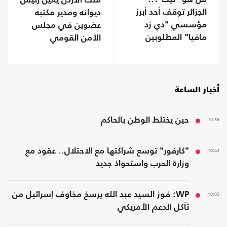
ملك الأردن يعيّن رئيس
الجزائر توقف أحد أبرز
ديوانه ومدير مكتبه
مؤسسي "دي زد
عضوين في مجلس
مافيا" المطلوبين
الأمن القومي
لفرنسا
أخبار الساعة
10:56
حين يختلط الوطن بالحاكم
10:43
"كارفور" توسع شراكتها مع الاحتلال.. عقود مع
وزارة الحرب واستحواذ جديد
10:02
WP: فوز السيد عبد الله يرسخ مخاوف إسرائيل من
تآكل الدعم الأمريكي