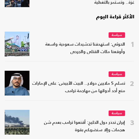
غزة.. وتستمر بالتغطية
الأكثر قراءة اليوم
سياسة
1
الحوثي: استهدفنا تحشيدات سعودية واسعة
وأوقعنا مئات القتلى والجرحى
سياسة
2
تسلم 5 ملايين دولار.. البيت الأبيض: على الإمارات
منع أحد أدواتها من مهاجمة ترامب
سياسة
3
إيران تحذر دول الخليج: أقنعوا ترامب بعدم شن
هجمات وإلا سنضربكم بقوة