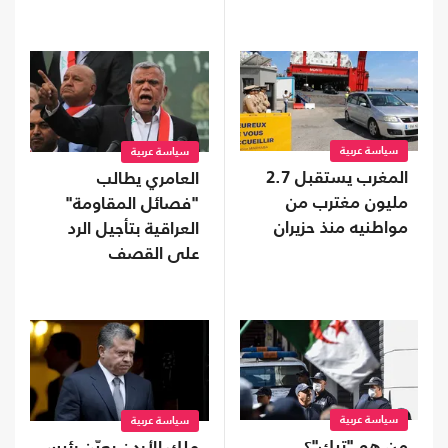
سياسة عربية
سياسة عربية
المغرب يستقبل 2.7
العامري يطالب
مليون مغترب من
"فصائل المقاومة"
مواطنيه منذ حزيران
العراقية بتأجيل الرد
على القصف
السعودي
سياسة عربية
سياسة عربية
من هو "تيك"؟..