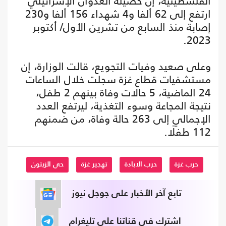
الفلسطينية، إن حصيلة العدوان الإسرائيلي
ارتفع إلى 62 ألفا و4 شهداء 156 ألفا و230
إصابة منذ السابع من تشرين الأول/ أكتوبر
2023.
وعلى صعيد وفيات التجويع، قالت الوزارة، إن
مستشفيات قطاع غزة سجلت خلال الساعات
24 الماضية، 5 حالات وفاة بينهم 2 طفل،
نتيجة المجاعة وسوء التغذية، ليرتفع العدد
الإجمالي إلى 263 حالة وفاة، من ضمنهم
112 طفلًا.
حرب غزة
حرب الابادة
تهجير غزة
حي الزيتون
تابع آخر الأخبار على جوجل نيوز
اشترك في قناتنا على تليغرام