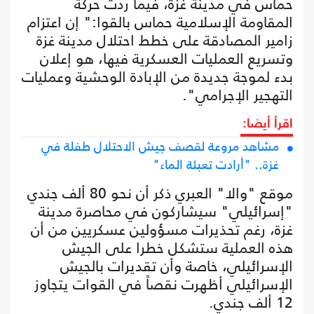
حماس في مدينة غزة، فيما ردت حركة
المقاومة الإسلامية حماس بالقوا:" إن اعتزام
زامير المصادقة على خطط احتلال مدينة غزة
وتسريع العمليات العسكرية فيها، هو إعلان
بدء لموجة جديدة من الإبادة الوحشية وعمليات
التهجير الإجرامي".
اقرأ أيضا:
مشاهد مروعة لقصف جيش الاحتلال طفلة في
غزة.. "أرادت تعبئة الماء"
موقع "والا" العبري ذكر أن نحو 80 ألف جندي
"إسرائيلي" سيشاركون في محاصرة مدينة
غزة، رغم تحذيرات مسؤولين عسكريين من أن
هذه العملية ستشكل خطرا على الجيش
الإسرائيلي، خاصة وأن تقديرات بالجيش
الإسرائيلي أظهرت نقصاً في القوات يتجاوز
12 ألف جندي.