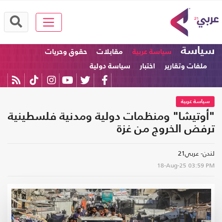
سياسة
سياسة عربية
مقابلات
حقوق وحريات
ملفات وتقارير
اختبار
سياسة دولية
سياسة عربية
"أوتيشا" ومنظمات دولية ومدنية فلسطينية
ترفض الخروج من غزة
لندن- عربي21
18-Aug-25
03:59 PM