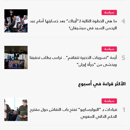
سياسة
4
ما هي الخطوة التالية لـ"أيباك" بعد خسارتها أمام عبد
الرحمن السيد في ميشيغان؟
سياسة
5
أزمة "تسريبات الذخيرة تتفاقم".. ترامب يطلب تحقيقا
ويخشى من "جرأة إيران"
الأكثر قراءة في أسبوع
سياسة
1
قيادات بـ "البوليساريو" تفتح باب النقاش حول مقترح
الحكم الذاتي المغربي