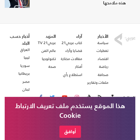
هذه ملامحها
الأخبار
آراء
المزيد
أخبار حسب
سياسة
كتاب عربي21
عربي21 TV
البلد
العراق
تغطيات
قضايا وآراء
عالم الفن
ليبيا
اقتصاد
مقالات مختارة
تكنولوجيا
سوريا
رياضة
أفكار
صحة
بريطانيا
صحافة
استطلاع رأي
مصر
ملفات وتقارير
لبنان
تابعنا على
هذا الموقع يستخدم ملف تعريف الارتباط
Cookie
من نحن
اتصل بنا
قناة "سبأ" الحكومية تقول إن جماعة الحوثي
وزراء إسرائيليون يدعون خلال اجتماع "الكابينت"
شروط الاستخدام
أوافق
خبر عاجل
إلى استئناف العمليات العسكرية على غزة
قصفت مخيم "الميل" للنازحين شمال مدينة
عربي21 ، جميع الحقوق محفوظة @ 2020
مأرب