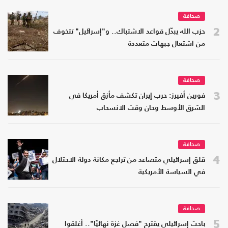
صحافة
2
حزب الله يبدّل قواعد الاشتباك.. و"إسرائيل" تتخوف
من اشتعال جبهات متعددة
صحافة
3
فورين أفيرز: حرب إيران تكشف مأزق أمريكا في
الشرق الأوسط وحان وقت الانسحاب
صحافة
4
قلق إسرائيلي متصاعد من تراجع مكانة دولة الاحتلال
في السياسة الأمريكية
صحافة
5
باحث إسرائيلي يقترح "فصل غزة نهائيًا".. أغلقوا