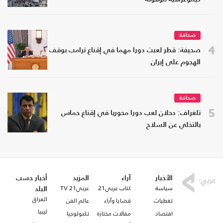
صحافة
4
صحيفة: قطر لعبت دورا مهما في إقناع ترامب بوقف
الهجوم على إيران
صحافة
5
تلغراف: دحلان لعب دورا محوريا في إقناع حماس
بالتخلي عن السلاح
الأخبار
آراء
المزيد
أخبار حسب
سياسة
كتاب عربي21
عربي21 TV
البلد
العراق
تغطيات
قضايا وآراء
عالم الفن
ليبيا
اقتصاد
مقالات مختارة
تكنولوجيا