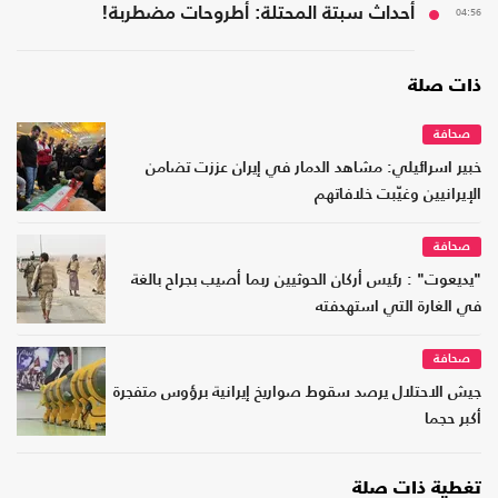
04:56
أحداث سبتة المحتلة: أطروحات مضطربة!
ذات صلة
صحافة
خبير اسرائيلي: مشاهد الدمار في إيران عززت تضامن
الإيرانيين وغيّبت خلافاتهم
صحافة
"يديعوت" : رئيس أركان الحوثيين ربما أصيب بجراح بالغة
في الغارة التي استهدفته
صحافة
جيش الاحتلال يرصد سقوط صواريخ إيرانية برؤوس متفجرة
أكبر حجما
تغطية ذات صلة