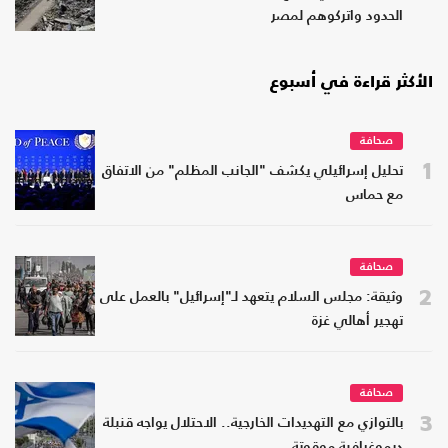
الحدود واتركوهم لمصر
الأكثر قراءة في أسبوع
صحافة
1
تحليل إسرائيلي يكشف "الجانب المظلم" من الاتفاق
مع حماس
صحافة
2
وثيقة: مجلس السلام يتعهد لـ"إسرائيل" بالعمل على
تهجير أهالي غزة
صحافة
3
بالتوازي مع التهديدات الخارجية.. الاحتلال يواجه قنبلة
ديموغرافية موقوتة