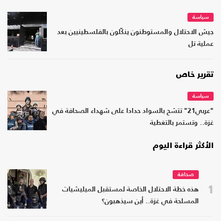
سياسة
جيش الاحتلال والمستوطنون ينكّلون بالفلسطينيين بعد
عملية تل
تقرير خاص
سياسة
"عربي21" تتشح بالسواد حدادا على شهداء الصحافة في
غزة.. وتستمر بالتغطية
الأكثر قراءة اليوم
صحافة
1
هذه خطة الاحتلال الخاصة لمستقبل الميليشيات
المسلحة في غزة.. أين سيذهبون؟