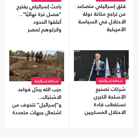
قلق إسرائيلي متصاعد
باحث إسرائيلي يقترح
من تراجع مكانة دولة
"فصل غزة نهائيًا"..
الاحتلال في السياسة
أغلقوا الحدود
الأمريكية
واتركوهم لمصر
صحافة إسرائيلية
صحافة إسرائيلية
شركات تصنيع
حزب الله يبدّل قواعد
الأسلحة الكبرى
الاشتباك..
تستقطب قادة
و"إسرائيل" تتخوف من
الاحتلال العسكريين
اشتعال جبهات متعددة
والأمنيين للعمل معها