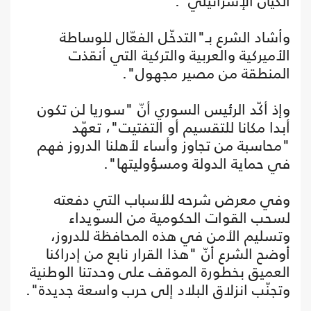
الكيان الإسرائيلي".
وأشاد الشرع بـ"التدخّل الفعّال للوساطة
الأميركية والعربية والتركية التي أنقذت
المنطقة من مصير مجهول".
وإذ أكّد الرئيس السوري أنّ "سوريا لن تكون
أبدا مكانا للتقسيم أو التفتيت"، تعهّد
"محاسبة من تجاوز وأساء لأهلنا الدروز فهم
في حماية الدولة ومسؤوليتها".
وفي معرض شرحه للأسباب التي دفعته
لسحب القوات الحكومية من السويداء
وتسليم الأمن في هذه المحافظة للدروز،
أوضح الشرع أنّ "هذا القرار نابع من إدراكنا
العميق بخطورة الموقف على وحدتنا الوطنية
وتجنّب انزلاق البلاد إلى حرب واسعة جديدة".