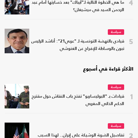
4
ما هي الخطوة التالية لـ"أيباك" بعد خسارتها أمام عبد
الرحمن السيد في ميشيغان؟
سياسة
5
قيادي بالنهضة التونسية لـ "عربي21": أناشد الرئيس
تبون بالوساطة للإفراج عن الغنوشي
الأكثر قراءة في أسبوع
سياسة
1
قيادات بـ "البوليساريو" تفتح باب النقاش حول مقترح
الحكم الذاتي المغربي
سياسة
2
تفاصيل الضربة الوشيكة على إيران.. لهذا السبب