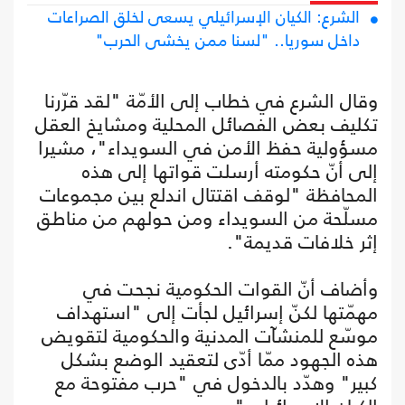
الشرع: الكيان الإسرائيلي يسعى لخلق الصراعات
داخل سوريا.. "لسنا ممن يخشى الحرب"
وقال الشرع في خطاب إلى الأمّة "لقد قرّرنا
تكليف بعض الفصائل المحلية ومشايخ العقل
مسؤولية حفظ الأمن في السويداء"، مشيرا
إلى أنّ حكومته أرسلت قواتها إلى هذه
المحافظة "لوقف اقتتال اندلع بين مجموعات
مسلّحة من السويداء ومن حولهم من مناطق
إثر خلافات قديمة".
وأضاف أنّ القوات الحكومية نجحت في
مهمّتها لكنّ إسرائيل لجأت إلى "استهداف
موسّع للمنشآت المدنية والحكومية لتقويض
هذه الجهود ممّا أدّى لتعقيد الوضع بشكل
كبير" وهدّد بالدخول في "حرب مفتوحة مع