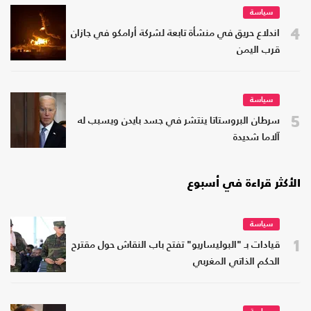
سياسة
4
اندلاع حريق في منشأة تابعة لشركة أرامكو في جازان
قرب اليمن
سياسة
5
سرطان البروستاتا ينتشر في جسد بايدن ويسبب له
آلاما شديدة
الأكثر قراءة في أسبوع
سياسة
1
قيادات بـ "البوليساريو" تفتح باب النقاش حول مقترح
الحكم الذاتي المغربي