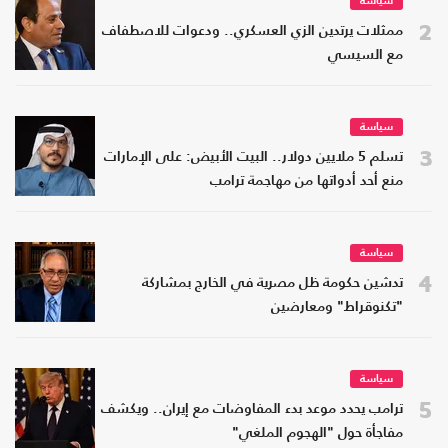
سياسة
2
ممثلات يرتدين الزي العسكري.. ودعوات للاصطفاف
مع السيسي
سياسة
3
تسلم 5 ملايين دولار.. البيت الأبيض: على الإمارات
منع أحد أدواتها من مهاجمة ترامب
سياسة
4
تدشين حكومة ظل مصرية في الخارج بمشاركة
"تكنوقراط" ومعارضين
سياسة
5
ترامب يحدد موعد بدء المفاوضات مع إيران.. ويكشف
مفاجأة حول "الهجوم الملغي"