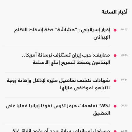
أخبار الساعة
10:27
إقرار إسرائيلي بـ"هشاشة" خطة إسقاط النظام
الإيراني
08:14
معاريف: حرب إيران تستنزف ترسانة أمريكا..
البنتاغون يضغط لتسريع إنتاج الأسلحة
07:51
شهادات تكشف تفاصيل مثيرة لإذلال وإهانة زوجة
نتنياهو لموظفي منزلها
00:13
WSJ: تفاهمات هرمز تكرس نفوذا إيرانيا فعليا على
المضيق
22:45
مسؤول إسرائيلي سابق يرجح أن يقود اتفاق غزة