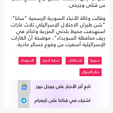
عن قتلى وجرحى.
وقالت وكالة الأنباء السورية الرسمية "سانا":
"شن طيران الاحتلال الإسرائيلي ثلاث غارات
استهدفت محيط بلدتي المزرعة وكناكر في
ريف محافظة السويداء"، موضحة أنّ الغارات
الإسرائيلية أسفرت عن وقوع خسائر مادية.
سوريا
اشتباكات
عملية أمنية
السويداء
حظر التجوال
تابع آخر الأخبار على جوجل نيوز
اشترك في قناتنا على تليغرام