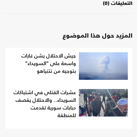
التعليقات (0)
المزيد حول هذا الموضوع
جيش الاحتلال يشن غارات
واسعة على "السويداء"
بتوجيه من نتنياهو
عشرات القتلى في اشتباكات
السويداء.. والاحتلال يقصف
دبابات سورية تقدمت
للمنطقة