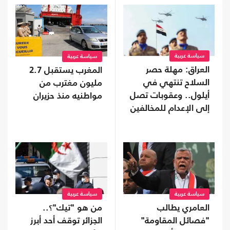
سياسة عربية
سياسة عربية
العراق: مهلة حصر
المغرب يستقبل 2.7
السلاح تنتهي في
مليون مغترب من
أيلول.. وعقوبات تصل
مواطنيه منذ حزيران
إلى الإعدام للمخالفين
سياسة عربية
سياسة عربية
العامري يطالب
من هو "تيك"؟..
"فصائل المقاومة"
الجزائر توقف أحد أبرز