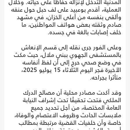
المدنية التدخل لإنزاله حفاظًا على حياته. وخلال
العملية، أقدم بوعبيد على لف حبل حول عنقه
وألقى بنفسه من أعلى الخزان، في مشهد
صادم وثقته بعض هواتف المواطنين، ما
خلف إصابات بالغة في جسده.
وعلى الفور جرى نقله إلى قسم الإنعاش
بالمستشفى الجهوي ببني ملال، حيث مكث
في وضع صحي حرج إلى أن لفظ أنفاسه
الأخيرة فجر اليوم الثلاثاء 15 يوليو 2025،
متأثرا بجراحه.
وقد أكدت مصادر محلية أن مصالح الدرك
الملكي فتحت تحقيقًا تحت إشراف النيابة
العامة المختصة، من أجل تحديد جميع
ملابسات الحادث وظروف الاعتصام والوفاة،
خاصة وأن خلفيات القضية مرتبطة بمطالب