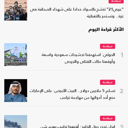
سياسة
"عربي21" تتشح بالسواد حدادا على شهداء الصحافة في
غزة.. وتستمر بالتغطية
الأكثر قراءة اليوم
سياسة
1
الحوثي: استهدفنا تحشيدات سعودية واسعة
وأوقعنا مئات القتلى والجرحى
سياسة
2
تسلم 5 ملايين دولار.. البيت الأبيض: على الإمارات
منع أحد أدواتها من مهاجمة ترامب
سياسة
3
إيران تحذر دول الخليج: أقنعوا ترامب بعدم شن