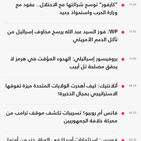
10:43
"كارفور" توسع شراكتها مع الاحتلال.. عقود مع
وزارة الحرب واستحواذ جديد
10:02
WP: فوز السيد عبد الله يرسخ مخاوف إسرائيل من
تآكل الدعم الأمريكي
10:00
بروفيسور إسرائيلي: الهدوء المؤقت في هرمز لا
يحقق مصلحة تل أبيب
09:29
أتلانتيك: كيف أهدرت الولايات المتحدة ميزة تفوقها
الاستراتيجي بمجال الذخيرة؟
08:53
فانس أم روبيو؟ تسريبات تكشف موقف ترامب من
معركة خلافة الجمهوريين
08:30
فوربس: استثمارات أمريكا في العراق جزء من أمنها