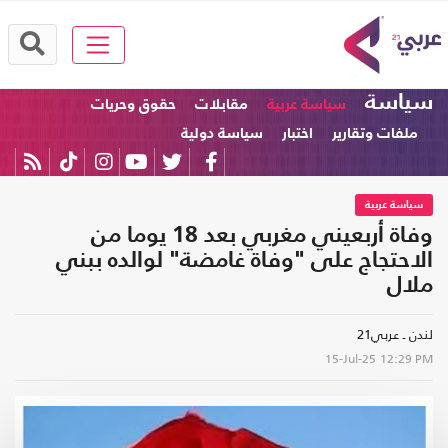
سياسة
سياسة عربية
مقابلات
حقوق وحريات
ملفات وتقارير
اختبار
سياسة دولية
سياسة عربية
وفاة أربعيني مغربي بعد 18 يوما من
الاحتجاج على "وفاة غامضة" لوالده ببني
ملال
لندن ـ عربي21
15-Jul-25
12:29 PM