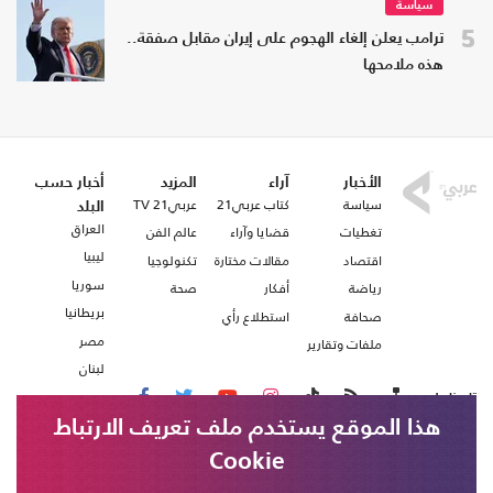
سياسة
5
ترامب يعلن إلغاء الهجوم على إيران مقابل صفقة..
هذه ملامحها
الأخبار
آراء
المزيد
أخبار حسب
سياسة
كتاب عربي21
عربي21 TV
البلد
العراق
تغطيات
قضايا وآراء
عالم الفن
ليبيا
اقتصاد
مقالات مختارة
تكنولوجيا
سوريا
رياضة
أفكار
صحة
بريطانيا
صحافة
استطلاع رأي
مصر
ملفات وتقارير
لبنان
تابعنا على
هذا الموقع يستخدم ملف تعريف الارتباط
Cookie
من نحن