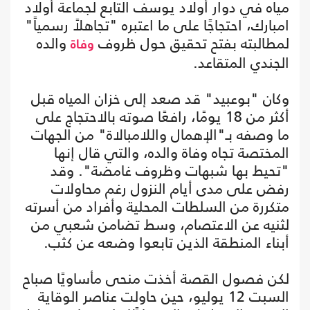
مياه في دوار أولاد يوسف التابع لجماعة أولاد
امبارك، احتجاجًا على ما اعتبره "تجاهلاً رسمياً"
لمطالبته بفتح تحقيق حول ظروف
والده
وفاة
الجندي المتقاعد.
وكان "بوعبيد" قد صعد إلى خزان المياه قبل
أكثر من 18 يومًا، رافعًا صوته بالاحتجاج على
ما وصفه بـ"الإهمال واللامبالاة" من الجهات
المختصة تجاه وفاة والده، والتي قال إنها
"تحيط بها شبهات وظروف غامضة". وقد
رفض على مدى أيام النزول رغم محاولات
متكررة من السلطات المحلية وأفراد من أسرته
لثنيه عن الاعتصام، وسط تضامن شعبي من
أبناء المنطقة الذين تابعوا وضعه عن كثب.
لكن فصول القصة أخذت منحى مأساويًا صباح
السبت 12 يوليو، حين حاولت عناصر الوقاية