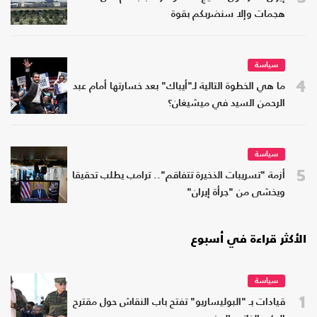
هجمات وإلا سنضربكم بقوة
سياسة
4
ما هي الخطوة التالية لـ"أيباك" بعد خسارتها أمام عبد
الرحمن السيد في ميشيغان؟
سياسة
5
أزمة "تسريبات الذخيرة تتفاقم".. ترامب يطلب تحقيقا
ويخشى من "جرأة إيران"
الأكثر قراءة في أسبوع
سياسة
1
قيادات بـ "البوليساريو" تفتح باب النقاش حول مقترح