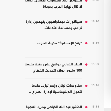
16:28
السودان بعد انتصارات الجيش.. لماذا
لا تزال نهاية الحرب بعيدة؟
16:20
سيناتورات ديمقراطيون يتهمون إدارة
ترامب بمساندة اعتداءات
المستوطنين
16:19
"رفح الإنسانية" مدينة الموت
15:50
البنك الدولي يوافق على منحة بقيمة
100 مليون دولار لتحديث القطاع
المالي في سوريا
15:46
مفاوضات لبنان وإسرائيل.. عندما
تتحول الدبلوماسية لإدارة الصراع لا
لصناعة السلام
15:18
الدكتور عبد الله الخباص وملء الفجوة