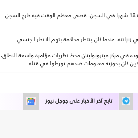
وقضى 13 شهرا فقط من حكم بالسجن لمدة 18 شهرا في السجن، قضى معظم الوقت فيه خارج السجن
 يوما فقط من وجوده في مركز ميتروبوليتان محط نظريات مؤامرة واسعة النطاق،
لذين كان بحوزته معلومات ضدهم تورطوا في قتله.
تابع آخر الأخبار على جوجل نيوز