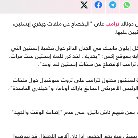
س دونالد
على "الإفصاح عن ملفات جيفري إبستين،
ترامب
يين عليها.
خل إيلون ماسك في الجدل الدائر حول قضية إبستين التي
به بموقع إكس: "بجدية.. لقد كرر كلمة إبستين ست مرات،
 ترامب الإفصاح عن ملفات إبستين كما وعد".
ة لمنشور مطول لترامب على تروث سوشيال حول ملفات
الرئيس الأمريكي السابق باراك أوباما، و"هيلاري الفاسدة"،
.
 بمن فيهم كاش باتيل، على عدم "إضاعة الوقت والجهد"
ش فيه بحق الجحيم، إذا كان آلاف الأطفال قد تعرضوا