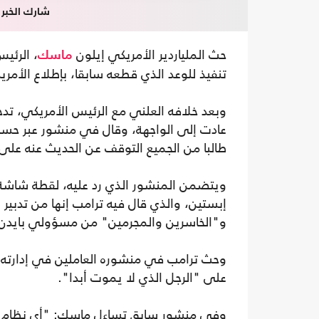
شارك الخبر
حث الملياردير الأمريكي إيلون
، الرئي
ماسك
تنفيذ للوعد الذي قطعه سابقا، بإطلاع الأمريك
وبعد خلافه العلني مع الرئيس الأمريكي، تد
عادت إلى الواجهة، وقال في منشور عبر حسا
طالبا من الجميع التوقف عن الحديث عنه على
ويتضمن المنشور الذي رد عليه، لقطة شاش
إبستين، والذي قال فيه ترامب إنها من تدبير 
و"الخاسرين والمجرمين" من مسؤولي بايدن
وحث ترامب في منشوره العاملين في إدارته،
على "الرجل الذي لا يموت أبدا".
وفي منشور سابق تساءل ماسك: "أي نظام نعي