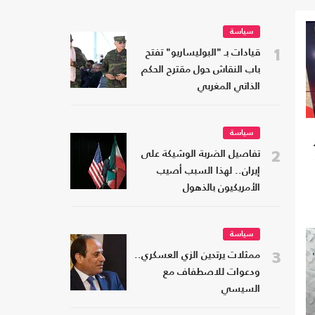
سياسة
1
قيادات بـ "البوليساريو" تفتح
باب النقاش حول مقترح الحكم
الذاتي المغربي
سياسة
2
تفاصيل الضربة الوشيكة على
إيران.. لهذا السبب أصيب
الأمريكيون بالذهول
سياسة
3
ممثلات يرتدين الزي العسكري..
ودعوات للاصطفاف مع
السيسي