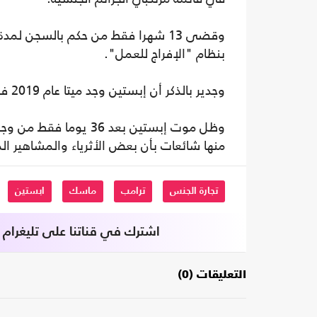
بنظام "الإفراج للعمل".
وجدير بالذكر أن إبستين وجد ميتا عام 2019 في زنزانته، عندما كان ينتظر محاكمة بتهم الاتجار الجنسي.
وظل موت إبستين بعد 36
منها شائعات بأن بعض الأثرياء والمشاهير ا
تجارة الجنس
ترامب
ماسك
ابستين
اشترك في قناتنا على تليغرام
التعليقات (0)