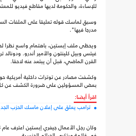
للإساءة، والحكومة لديها مقاطع فيديو للمعت
وسبق لماسك قوله تعليقا على الملفات السرية
مدرجا فيها".
ويحظى ملف إبستين، باهتمام واسع نظرا لصلت
غيتس وبيل كلينتون والأمير أندرو. ودونالد
القرن الماضي، قبل أن يبتعد عنه لاحقا.
وكشفت مصادر عن توترات داخلية أمريكية حو
بعض المسؤولين على ضرورة الكشف عن كل الم
اقرأ أيضا:
ترامب يعلق على إعلان ماسك الحزب الجد
في قائمة مرتكبي الجرائم الجنسية.