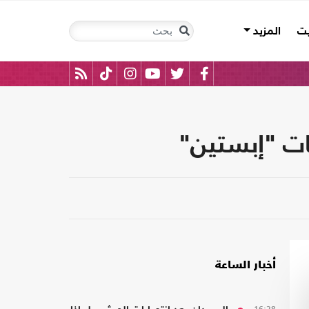
يت
المزيد
ات "إبستين"
أخبار الساعة