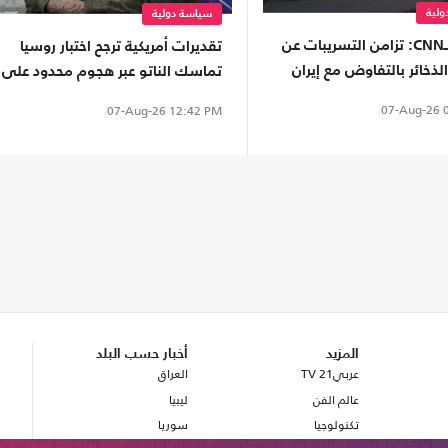
لية
سياسة دولية
مصادر لـCNN: تزامن التسريبات عن
تقديرات أمريكية ترجح اختبار روسيا
ذخائر بالتفاوض مع إيران
تماسك الناتو عبر هجوم محدود على
رامب
إحدى دوله
07-Aug-26
0
07-Aug-26
12:42 PM
المزيد
أخبار حسب البلد
عربي21 TV
العراق
عالم الفن
ليبيا
تكنولوجيا
سوريا