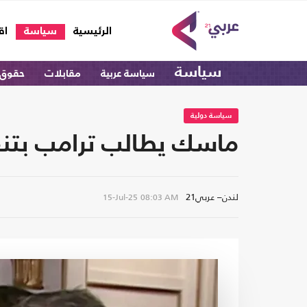
(current)
الرئيسية
سياسة
اق
سياسة
سياسة عربية
مقابلات
حقوق 
سياسة دولية
ماسك يطالب ترامب بتنف
لندن– عربي21
15-Jul-25
08:03 AM