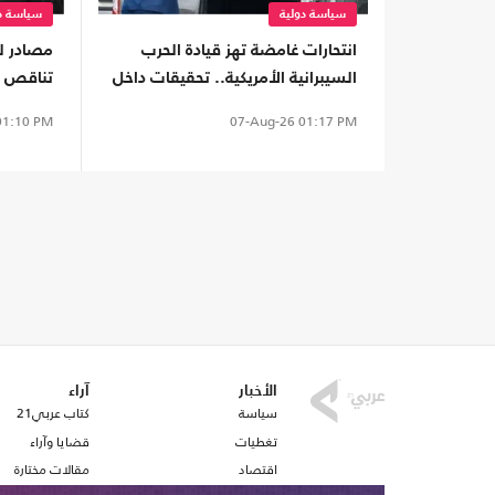
سياسة دولية
سياسة دو
انتحارات غامضة تهز قيادة الحرب
السيبرانية الأمريكية.. تحقيقات داخل
تناقص ال
أخطر وحدات البنتاغون
أغضب ت
1:10 PM
07-Aug-26
01:17 PM
الأخبار
آراء
سياسة
كتاب عربي21
تغطيات
قضايا وآراء
اقتصاد
مقالات مختارة