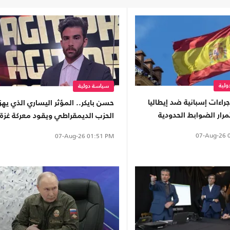
لية
سياسة دولية
جراءات إسبانية ضد إيطاليا
حسن بايكر.. المؤثر اليساري الذي يهز
رار الضوابط الحدودية
الحزب الديمقراطي ويقود معركة غزة
في الفضاء الرقمي
07-Aug-26
0
07-Aug-26
01:51 PM