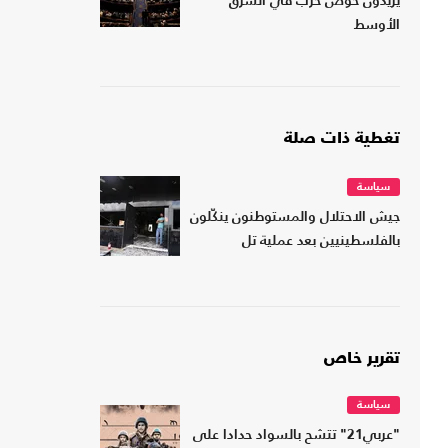
يريدون خوض حرب في الشرق
الأوسط
تغطية ذات صلة
سياسة
جيش الاحتلال والمستوطنون ينكّلون
بالفلسطينيين بعد عملية تل
تقرير خاص
سياسة
"عربي21" تتشح بالسواد حدادا على