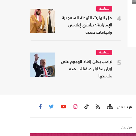
سياسة
4
هل انهارت التهدئة السعودية
الإماراتية؟ تراشق إعلامي
واتهامات جديدة
سياسة
5
ترامب يعلن إلغاء الهجوم على
إيران مقابل صفقة.. هذه
ملامحها
تابعنا على
من نحن
اتصل بنا