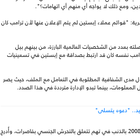
دين، ومع ذلك لا يواجه أي منهم أي اتهامات؟".
: "قوائم عملاء إبستين لم يتم الإعلان عنها لأن ترامب كان
ه بعدد من الشخصيات العالمية البارزة، من بينهم بيل
 ترامب نفسه كان قد ارتبط بصداقة مع إبستين في تسعينيات
ل مدى الشفافية المطلوبة في التعامل مع الملف، حيث يصر
علومات، بينما تبدو الإدارة مترددة في هذا الصدد.
يد.. "دعوه يتسلى"
وكان رجل الأعمال جيفري إبستين اعترف عام 2008 بالذنب في تهم تتعلق بالتحرش الجنسي بقاصرات، وأُدرج