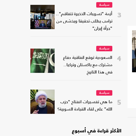
سياسة
3
أزمة "تسريبات الذخيرة تتفاقم"..
ترامب يطلب تحقيقا ويخشى من
"جرأة إيران"
سياسة
4
السعودية توقع اتفاقية دفاع
مشترك مع باكستان وتركيا..
في هذا التاريخ
سياسة
5
ما هي تفسيرات انفتاح "حزب
الله" على لقاء القيادة السورية؟
الأكثر قراءة في أسبوع