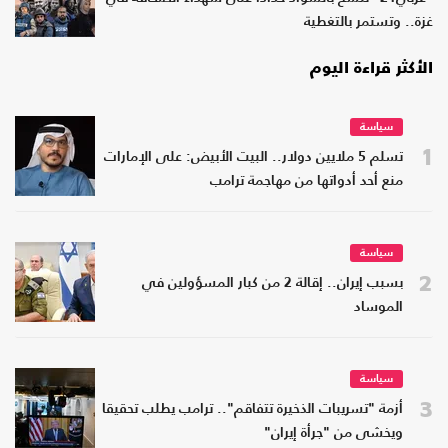
غزة.. وتستمر بالتغطية
الأكثر قراءة اليوم
سياسة
1
تسلم 5 ملايين دولار.. البيت الأبيض: على الإمارات
منع أحد أدواتها من مهاجمة ترامب
سياسة
2
بسبب إيران.. إقالة 2 من كبار المسؤولين في
الموساد
سياسة
3
أزمة "تسريبات الذخيرة تتفاقم".. ترامب يطلب تحقيقا
ويخشى من "جرأة إيران"