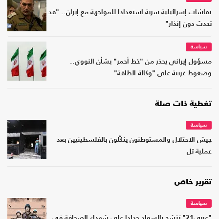
نقاشات إسرائيلية سرية استعدادا للمواجهة مع إيران.. "قد
تحدث دون إنذار"
سياسة
مسؤول إيراني يحذر من "خط أحمر" بشأن النووي..
وضغوط غربية على "وكالة الطاقة"
تغطية ذات صلة
سياسة
جيش الاحتلال والمستوطنون ينكّلون بالفلسطينيين بعد
عملية تل
تقرير خاص
سياسة
"عربي21" تتشح بالسواد حدادا على شهداء الصحافة في