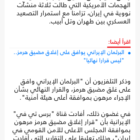
الهجمات الأمريكية التي طالت ثلاثة منشآت
نووية في إيران، تزامنا مع استمرار التصعيد
العسكري بين طهران وتل أبيب.
اقرأ أيضا:
البرلمان الإيراني يوافق على إغلاق مضيق هرمز..
"ليس قرارا نهائيا"
وذكر التلفزيون أن "البرلمان الإيراني وافق
على غلق مضيق هرمز، والقرار النهائي بشأن
الإجراء مرهون بموافقة أعلى هيئة أمنية".
في غضون ذلك، أفادت قناة "برس تي في"
الإيرانية بأن "قرار إغلاق مضيق هرمز مرهون
بموافقة المجلس الأعلى للأمن القومي في
إيران"، وذلك تعليقا على التقارير التي أفادت