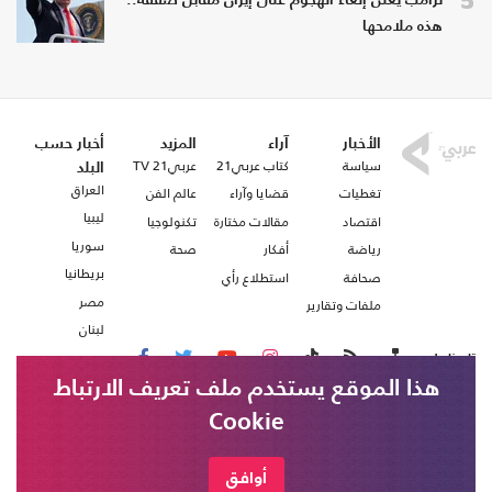
ترامب يعلن إلغاء الهجوم على إيران مقابل صفقة..
هذه ملامحها
الأخبار
آراء
المزيد
أخبار حسب
سياسة
كتاب عربي21
عربي21 TV
البلد
العراق
تغطيات
قضايا وآراء
عالم الفن
ليبيا
اقتصاد
مقالات مختارة
تكنولوجيا
سوريا
رياضة
أفكار
صحة
بريطانيا
صحافة
استطلاع رأي
مصر
ملفات وتقارير
لبنان
تابعنا على
هذا الموقع يستخدم ملف تعريف الارتباط
Cookie
من نحن
اتصل بنا
شروط الاستخدام
أوافق