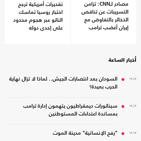
مصادر لـCNN: تزامن
تقديرات أمريكية ترجح
التسريبات عن تناقص
اختبار روسيا تماسك
الذخائر بالتفاوض مع
الناتو عبر هجوم محدود
إيران أغضب ترامب
على إحدى دوله
أخبار الساعة
16:28
السودان بعد انتصارات الجيش.. لماذا لا تزال نهاية
الحرب بعيدة؟
16:20
سيناتورات ديمقراطيون يتهمون إدارة ترامب
بمساندة اعتداءات المستوطنين
16:19
"رفح الإنسانية" مدينة الموت