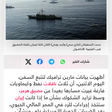
رست السفينتان (ماري سي) و(ريد روبي) اللتان كانتا تبحران باتجاه المضيق
قرب الفجيرة- الأناضول
شارك الخبر
أظهرت بيانات مارين ترافيك لتتبع السفن،
اليوم الاثنين، أن ثلاث
نفط وكيماويات
ناقلات
فارغة غيرت مسارها بعيدا عن
،
مضيق هرمز
وسط تزايد الشكوك بشأن ما إذا كانت
إيران
ستتخذ إجراءات للرد في الممر المائي الحيوي،
بعد الضربات الجوية الأمريكية على منشآت