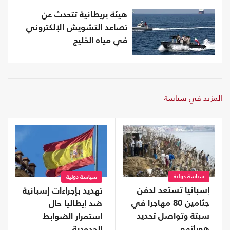
هيئة بريطانية تتحدث عن
تصاعد التشويش الإلكتروني
في مياه الخليج
المزيد في سياسة
سياسة دولية
سياسة دولية
إسبانيا تستعد لدفن
تهديد بإجراءات إسبانية
جثامين 80 مهاجرا في
ضد إيطاليا حال
سبتة وتواصل تحديد
استمرار الضوابط
هوياتهم
الحدودية