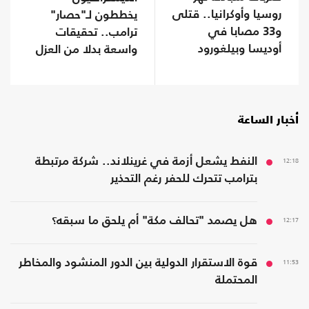
روسيا وأوكرانيا.. قتلى
يخططون لـ"حصار"
و33 مصابا في
ترامب.. تحقيقات
أوديسا وبيلغورود
واسعة بدلا من العزل
إذا استعادوا "النواب"
أخبار الساعة
12:18
النفط يشعل أزمة في غرينلاند.. شركة مرتبطة
بترامب تتحرك للحفر رغم التحذير
12:17
هل يصمد "تحالف مكة" أم يلحق ما سبقه؟
11:53
قوة الاستقرار الدولية بين الدور المنشود والمخاطر
المحتملة