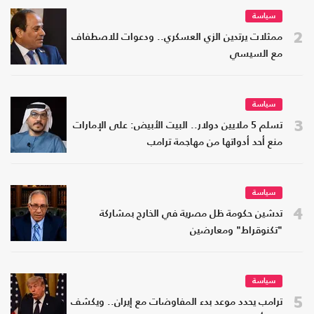
سياسة
2
ممثلات يرتدين الزي العسكري.. ودعوات للاصطفاف
مع السيسي
سياسة
3
تسلم 5 ملايين دولار.. البيت الأبيض: على الإمارات
منع أحد أدواتها من مهاجمة ترامب
سياسة
4
تدشين حكومة ظل مصرية في الخارج بمشاركة
"تكنوقراط" ومعارضين
سياسة
5
ترامب يحدد موعد بدء المفاوضات مع إيران.. ويكشف