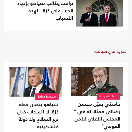
ترامب يطالب نتنياهو بإنهاء
الحرب على غزة.. لهذه
الأسباب
المزيد في سياسة
سياسة دولية
سياسة دولية
خامنئي يعيّن محسن
نتنياهو يتحدى خطة
رضائي ممثلاً له في "
غزة: لا انسحاب قبل
المجلس الأعلى للأمن
نزع السلاح ولا دولة
القومي"
فلسطينية