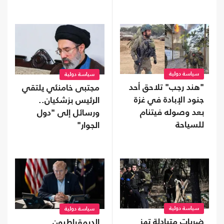
سياسة دولية
سياسة دولية
"هند رجب" تلاحق أحد
مجتبى خامنئي يلتقي
جنود الإبادة في غزة
الرئيس بزشكيان..
بعد وصوله فيتنام
ورسائل إلى "دول
للسياحة
الجوار"
سياسة دولية
سياسة دولية
ضربات متبادلة تهز
الديمقراطيون