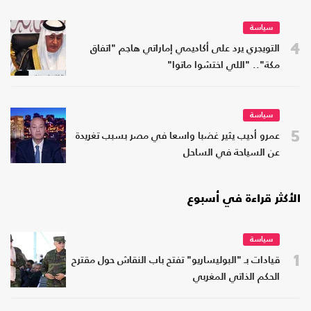
سياسة
4
التويجري يرد على أكاديمي إماراتي هاجم "اتفاق
مكة".. "اللي اختشوا ماتوا"
سياسة
5
عمرو أديب يثير غضبا واسعا في مصر بسبب تغريدة
عن السياحة في الساحل
الأكثر قراءة في أسبوع
سياسة
1
قيادات بـ "البوليساريو" تفتح باب النقاش حول مقترح
الحكم الذاتي المغربي