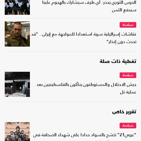
الحرس الثوري يحذر: أي طرف سيشارك بالهجوم علينا
سيدفع الثمن
سياسة
نقاشات إسرائيلية سرية استعدادا للمواجهة مع إيران.. "قد
تحدث دون إنذار"
تغطية ذات صلة
سياسة
جيش الاحتلال والمستوطنون ينكّلون بالفلسطينيين بعد
عملية تل
تقرير خاص
سياسة
"عربي21" تتشح بالسواد حدادا على شهداء الصحافة في