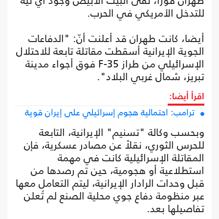
طهران فورا، نفى البيت الأبيض وجود أي نية
للتدخل الأمريكي في الحرب.
أيضا، كانت طهران قد أعلنت أنّ: "الدفاعات
الجوية الإيرانية أسقطت مقاتلة تابعة للاحتلال
الإسرائيلي من طراز F-35 فوق أجواء مدينة
تبريز، شمال غربي البلاد".
اقرأ أيضا:
ترامب: احتمالية هجوم إسرائيلي على إيران قوية
وبحسب وكالة "تسنيم" الإيرانية، التابعة
للحرس الثوري، نقلاً عن مصادر عسكرية، فإن
المقاتلة الإسرائيلية كانت في مهمة
استطلاعية أو هجومية، حين تم رصدها من
قبل وحدات الرادار الإيرانية، ليتم التعامل معها
عبر منظومة دفاع جوي محلية الصنع لم تُعلن
تفاصيلها بعد.