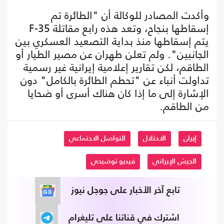
وأكدت المصادر للوكالة أن "الطائرة تم
إسقاطها بنجاح، وتعد هذه رابع مقاتلة F-35
يتم إسقاطها منذ بداية التصعيد العسكري بين
الجانبين". ولم تعلن طهران عن مصير الطيار أو
الطاقم، لكن تقارير إعلامية إيرانية غير رسمية
تداولت أنباء عن "تحطم الطائرة بالكامل" دون
الإشارة إلى ما إذا كان هناك أسرى أو ضحايا
من الطاقم.
إيران
الاحتلال
التواصل الاجتماعي
الجيش الإيراني
فيديو توضيحي
تابع آخر الأخبار على جوجل نيوز
اشترك في قناتنا على تليغرام