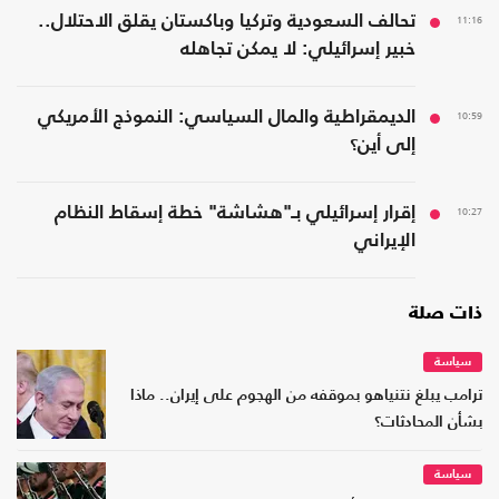
11:16
تحالف السعودية وتركيا وباكستان يقلق الاحتلال..
خبير إسرائيلي: لا يمكن تجاهله
10:59
الديمقراطية والمال السياسي: النموذج الأمريكي
إلى أين؟
10:27
إقرار إسرائيلي بـ"هشاشة" خطة إسقاط النظام
الإيراني
ذات صلة
سياسة
ترامب يبلغ نتنياهو بموقفه من الهجوم على إيران.. ماذا
بشأن المحادثات؟
سياسة