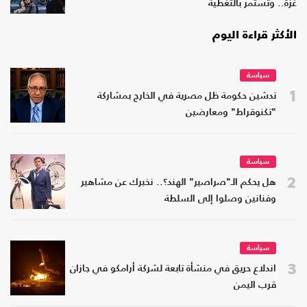
غزة.. وتستمر بالتغطية
الأكثر قراءة اليوم
سياسة
1
تدشين حكومة ظل مصرية في الخارج بمشاركة
"تكنوقراط" ومعارضين
سياسة
2
هل يحكم الـ"صراصير" الهند؟.. نخبرك عن مشاهير
وفنانين وصلوا إلى السلطة
سياسة
3
اندلاع حريق في منشأة تابعة لشركة أرامكو في جازان
قرب اليمن