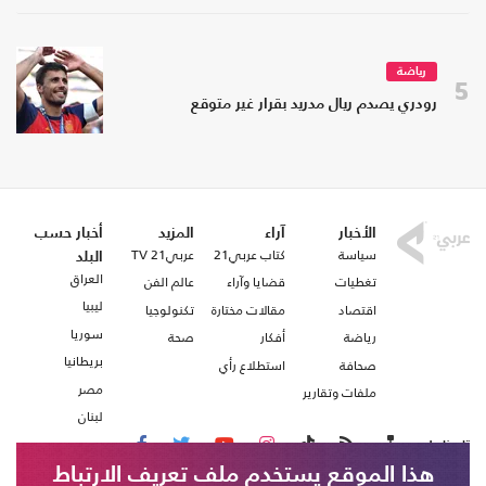
رياضة
5
رودري يصدم ريال مدريد بقرار غير متوقع
الأخبار
آراء
المزيد
أخبار حسب
سياسة
كتاب عربي21
عربي21 TV
البلد
العراق
تغطيات
قضايا وآراء
عالم الفن
ليبيا
اقتصاد
مقالات مختارة
تكنولوجيا
سوريا
رياضة
أفكار
صحة
بريطانيا
صحافة
استطلاع رأي
مصر
ملفات وتقارير
لبنان
تابعنا على
هذا الموقع يستخدم ملف تعريف الارتباط