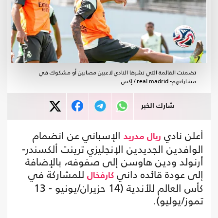
تضمنت القائمة التي نشرها النادي لاعبين مصابين أو مشكوك في
مشاركتهم- real madrid / إكس
شارك الخبر
أعلن نادي
الإسباني عن انضمام
ريال مدريد
الوافدين الجديدين الإنجليزي ترينت ألكسندر-
أرنولد ودين هاوسن إلى صفوفه، بالإضافة
إلى عودة قائده داني
للمشاركة في
كارفخال
كأس العالم للأندية (14 حزيران/يونيو - 13
تموز/يوليو).