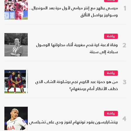
1
ميسي يظهر مع إنتر ميامي لأول مرة بعد المونديال..
وسواريز يواصل التألق
رياضة
2
وفاة لاعبة كرة قدم مغربية أثناء محاولتها الوصول
سباحة إلى سبتة
رياضة
3
من هو حمزة عبد الكريم نجم برشلونة الشاب الذي
خطف الأنظار أمام برمنغهام؟
رياضة
4
ريتشارليسون يقود توتنهام لفوز ودي على تشيلسي