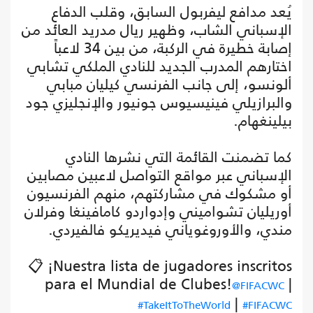
يُعد مدافع ليفربول السابق، وقلب الدفاع
الإسباني الشاب، وظهير ريال مدريد العائد من
إصابة خطيرة في الركبة، من بين 34 لاعباً
اختارهم المدرب الجديد للنادي الملكي تشابي
ألونسو، إلى جانب الفرنسي كيليان مبابي
والبرازيلي فينيسيوس جونيور والإنجليزي جود
بيلينغهام.
كما تضمنت القائمة التي نشرها النادي
الإسباني عبر مواقع التواصل لاعبين مصابين
أو مشكوك في مشاركتهم، منهم الفرنسيون
أوريليان تشواميني وإدواردو كامافينغا وفرلان
مندي، والأوروغوياني فيديريكو فالفيردي.
📋 ¡Nuestra lista de jugadores inscritos
para el Mundial de Clubes!
|
@FIFACWC
|
#TakeItToTheWorld
#FIFACWC