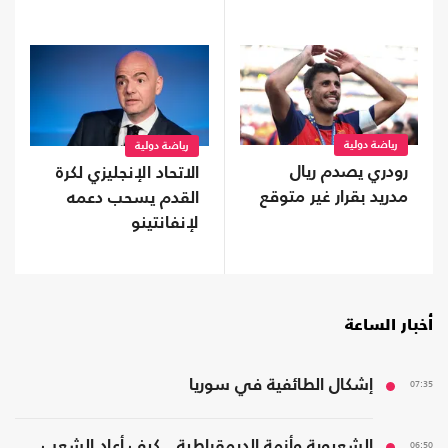
"فيفا"
رياضة دولية
رياضة دولية
رودري يصدم ريال
الاتحاد الإنجليزي لكرة
مدريد بقرار غير متوقع
القدم يسحب دعمه
لإنفانتينو
أخبار الساعة
07:35
إشكال الطائفية في سوريا
06:50
الشعبوية وأزمة الديمقراطية.. كيف أعاد الشعب