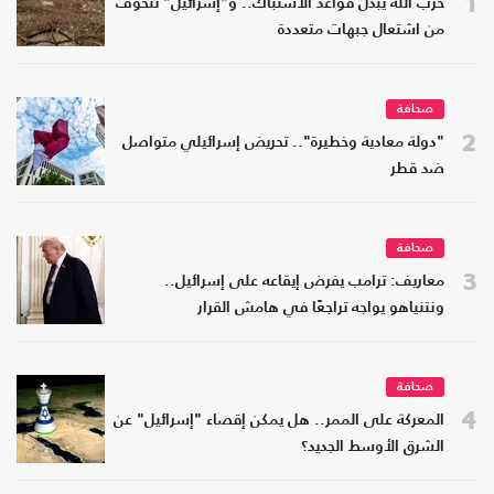
1
حزب الله يبدّل قواعد الاشتباك.. و"إسرائيل" تتخوف
من اشتعال جبهات متعددة
صحافة
2
"دولة معادية وخطيرة".. تحريض إسرائيلي متواصل
ضد قطر
صحافة
3
معاريف: ترامب يفرض إيقاعه على إسرائيل..
ونتنياهو يواجه تراجعًا في هامش القرار
صحافة
4
المعركة على الممر.. هل يمكن إقصاء "إسرائيل" عن
الشرق الأوسط الجديد؟