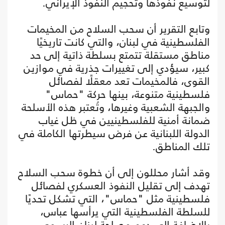
لتوسيع نفوذها وتحجيم النفوذ الإيراني.
وتابع التقرير أن سحب السلاح من المخيمات
الفلسطينية في لبنان، والتي كانت تاريخيًا
مناطق مستقلة تتمتع بسلطة ذاتية إلى حد
كبير، سيؤدي إلى تغييرات جذرية في موازين
القوى، فالمخيمات تعد معقلًا لفصائل
فلسطينية متنوعة، بينها حركة "حماس"
والجبهة الشعبية وغيرها، وتُعتبر هذه الأسلحة
ضمانة أمنية للفلسطينيين في ظل غياب
الدولة اللبنانية عن فرض سيطرتها الكاملة في
تلك المناطق.
وقد أشار محللون إلى أن خطوة سحب السلاح
تهدف إلى تقليل النفوذ العسكري لفصائل
فلسطينية مثل "حماس"، التي تشكل تحديًا
للسلطة الفلسطينية التي يرأسها عباس،
بالإضافة إلى دعم مصلحة لبنان الرسمي