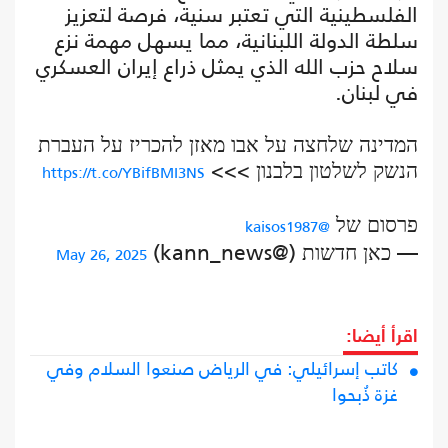
الفلسطينية التي تعتبر سنية، فرصة لتعزيز
سلطة الدولة اللبنانية، مما يسهل مهمة نزع
سلاح حزب الله الذي يمثل ذراع إيران العسكري
في لبنان.
המדינה שלחצה על אבו מאזן להכריז על העברת
הנשק לשלטון בלבנון >>>
https://t.co/YBifBMI3NS
פרסום של
@kaisos1987
— כאן חדשות (@kann_news)
May 26, 2025
اقرأ أيضا:
كاتب إسرائيلي: في الرياض صنعوا السلام وفي
غزة ذُبحوا