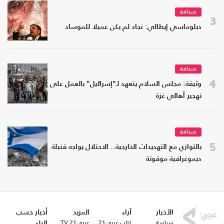
صحافة
3
دبلوماسي إيطالي: نجاد لم يكن عميلا للموساد
صحافة
4
وثيقة: مجلس السلام يتعهد لـ"إسرائيل" بالعمل على
تهجير أهالي غزة
صحافة
5
بالتوازي مع التهديدات الخارجية.. الاحتلال يواجه قنبلة
ديموغرافية موقوتة
الأخبار
آراء
المزيد
أخبار حسب
سياسة
كتاب عربي21
عربي21 TV
البلد