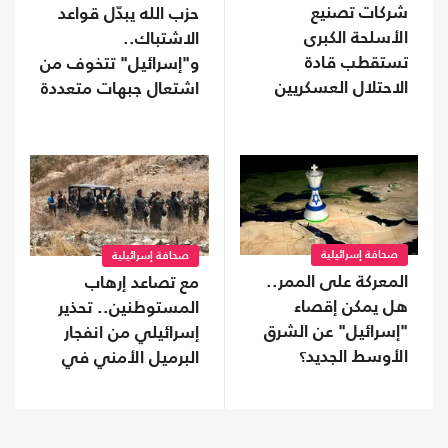
شركات تصنيع
حزب الله يبدّل قواعد
الأسلحة الكبرى
الاشتباك..
تستقطب قادة
و"إسرائيل" تتخوف من
الاحتلال العسكريين
اشتعال جبهات متعددة
والأمنيين للعمل معها
صحافة إسرائيلية
صحافة إسرائيلية
المعركة على الممر..
مع تصاعد إرهاب
هل يمكن إقصاء
المستوطنين.. تحذير
"إسرائيل" عن الشرق
إسرائيلي من انفجار
الأوسط الجديد؟
البرميل الأمني في
الضفة