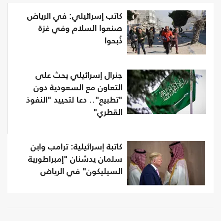
كاتب إسرائيلي: في الرياض
صنعوا السلام وفي غزة
ذُبحوا
جنرال إسرائيلي يحث على
التعاون مع السعودية دون
"تطبيع".. دعا لتحييد "النفوذ
القطري"
كاتبة إسرائيلية: ترامب وابن
سلمان يدشنان "إمبراطورية
السيليكون" في الرياض