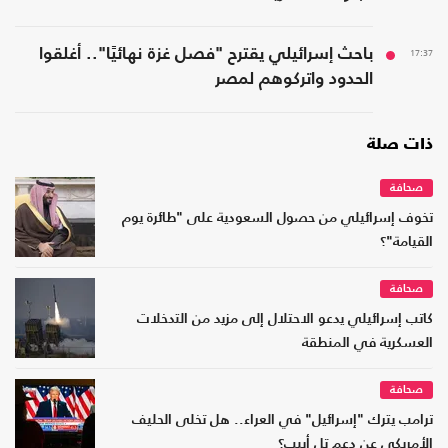
17:37
باحث إسرائيلي يقترح "فصل غزة نهائيًا".. أغلقوا
الحدود واتركوهم لمصر
ذات صلة
صحافة
تخوف إسرائيلي من حصول السعودية على "طائرة يوم
القيامة"؟
صحافة
كاتب إسرائيلي يدعو الاحتلال إلى مزيد من التدخلات
العسكرية في المنطقة
صحافة
ترامب يترك "إسرائيل" في العراء.. هل تخلى الحليف
الأمريكي عن دعم تل أبيب؟