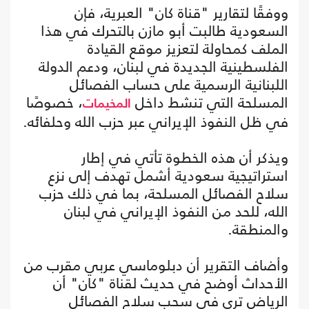
ووفقًا لتقارير "قناة كان" العبرية، فإن
السعودية طالبت أبو مازن بالتحرك في هذا
الملف كمحاولة لتعزيز موقع القيادة
الفلسطينية الجديدة في لبنان، ودعم الدولة
اللبنانية الرسمية على حساب الفصائل
المسلحة التي تنشط داخل
، خصوصًا
المخيمات
في ظل النفوذ الإيراني عبر حزب الله وحلفائه.
ويذكر أن هذه الخطوة تأتي في إطار
استراتيجية سعودية أشمل تهدف إلى نزع
سلاح الفصائل المسلحة، بما في ذلك حزب
الله، للحد من النفوذ الإيراني في لبنان
والمنطقة.
وأضاف التقرير أن دبلوماسي عربي مقرب من
الأحداث أوضح في حديث لقناة "كان" أن
الرياض ترى في سحب سلاح الفصائل